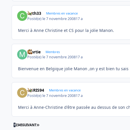
Cath33
Membres en vacance
Posté(e)
le 7 novembre 2008
17 a
Merci à Anne Christine et CS pour la jolie Manon.
martie
Membres
Posté(e)
le 7 novembre 2008
17 a
Bienvenue en Belgique jolie Manon ,on y est bien tu sais
CHRIS94
Membres en vacance
Posté(e)
le 7 novembre 2008
17 a
Merci à Anne-Christine d'être passée au dessus de son c
DERNIÈRE PAGE
1
2
3
4
5
SUIVANT