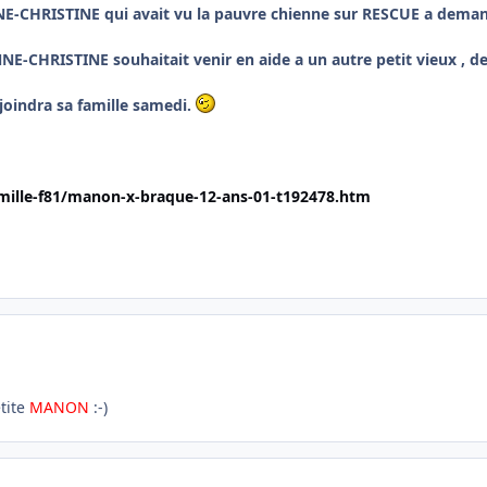
-CHRISTINE qui avait vu la pauvre chienne sur RESCUE a dema
ANNE-CHRISTINE souhaitait venir en aide a un autre petit vieux , d
joindra sa famille samedi.
amille-f81/manon-x-braque-12-ans-01-t192478.htm
etite
MANON
:-)