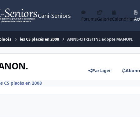
Cani-Seniors
Forums
Galerie
Calendrier
Act
placés
les CS placés en 2008
ANNE-CHRISTINE adopte MANON.
MANON.
Partager
Abonn
es CS placés en 2008