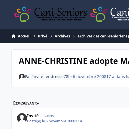
Aller au contenu
Accueil
Privé
Archives
archives des cani-senioriens 
ANNE-CHRISTINE adopte 
Par
Invité tendresse78
le 6 novembre 2008
17 a
dans
l
DERNIÈRE PAGE
1
2
3
4
5
SUIVANT
Invité
Guests
Posté(e)
le 6 novembre 2008
17 a