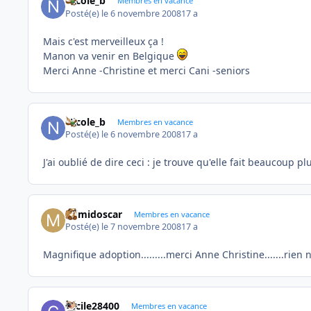
Nicole_b
Membres en vacance
Posté(e)
le 6 novembre 2008
17 a
Mais c'est merveilleux ça !
Manon va venir en Belgique
Merci Anne -Christine et merci Cani -seniors
Nicole_b
Membres en vacance
Posté(e)
le 6 novembre 2008
17 a
J'ai oublié de dire ceci : je trouve qu'elle fait beaucoup p
mimidoscar
Membres en vacance
Posté(e)
le 7 novembre 2008
17 a
Magnifique adoption.........merci Anne Christine.......rien
cecile28400
Membres en vacance