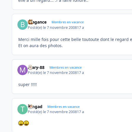
elle a un regard... :? à faire fondre..
Bragance
Membres en vacance
Posté(e)
le 7 novembre 2008
17 a
Merci mille fois pour cette belle toutoute dont le regard es
Et on aura des photos.
mary-88
Membres en vacance
Posté(e)
le 7 novembre 2008
17 a
super !!!!!
timgad
Membres en vacance
Posté(e)
le 7 novembre 2008
17 a