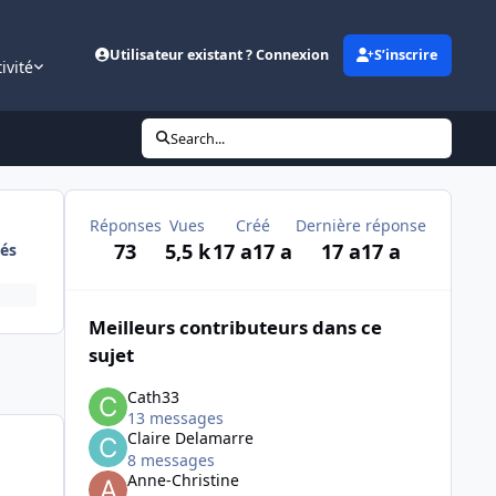
Utilisateur existant ? Connexion
S’inscrire
ivité
Search...
Réponses
Vues
Créé
Dernière réponse
73
5,5 k
17 a
17 a
17 a
17 a
és
Meilleurs contributeurs dans ce
sujet
Cath33
13 messages
Claire Delamarre
8 messages
Anne-Christine