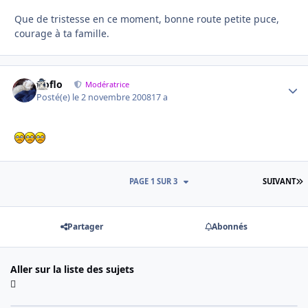
Que de tristesse en ce moment, bonne route petite puce,
courage à ta famille.
floflo
Autho
Modératrice
Posté(e)
le 2 novembre 2008
17 a
D
PAGE 1 SUR 3
SUIVANT
Partager
Abonnés
Aller sur la liste des sujets