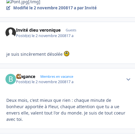
[/img]
Modifié
le 2 novembre 2008
17 a
par Invité
Invité dieu veronique
Guests
Posté(e)
le 2 novembre 2008
17 a
je suis sincèrement désolée
Bragance
Autho
Membres en vacance
Posté(e)
le 2 novembre 2008
17 a
Deux mois, c'est mieux que rien : chaque minute de
bonheur apportée à Fleur, chaque attention que tu a ue
envers elle, valent tout l'or du monde. Je suis de tout coeur
avec toi.