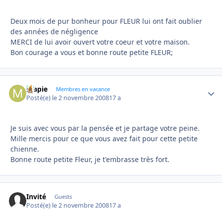
Deux mois de pur bonheur pour FLEUR lui ont fait oublier
des années de négligence
MERCI de lui avoir ouvert votre coeur et votre maison.
Bon courage a vous et bonne route petite FLEUR;
mapie
Autho
Membres en vacance
Posté(e)
le 2 novembre 2008
17 a
Je suis avec vous par la pensée et je partage votre peine.
Mille mercis pour ce que vous avez fait pour cette petite
chienne.
Bonne route petite Fleur, je t'embrasse très fort.
Invité
Guests
Posté(e)
le 2 novembre 2008
17 a