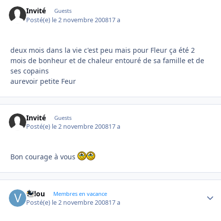
Invité
Guests
Posté(e)
le 2 novembre 2008
17 a
deux mois dans la vie c'est peu mais pour Fleur ça été 2
mois de bonheur et de chaleur entouré de sa famille et de
ses copains
aurevoir petite Feur
Invité
Guests
Posté(e)
le 2 novembre 2008
17 a
Bon courage à vous
valou
Autho
Membres en vacance
Posté(e)
le 2 novembre 2008
17 a