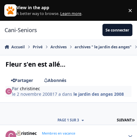
Aller au contenu
View in the app
×
Di
A better way to browse.
Learn more
.
Cani-Seniors
Se connecter
Accueil
Privé
Archives
archives " le jardin des anges"
Fleur s'en est allé...
Partager
Abonnés
Par
christinec
le 2 novembre 2008
17 a
dans
le jardin des anges 2008
D
PAGE 1 SUR 3
SUIVANT
christinec
Autho
Membres en vacance