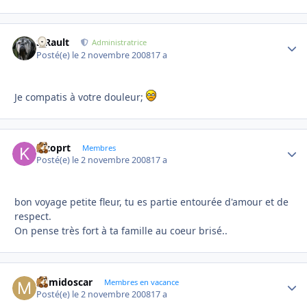
S.Rault
Autho
Administratrice
Posté(e)
le 2 novembre 2008
17 a
Je compatis à votre douleur;
kizoprt
Autho
Membres
Posté(e)
le 2 novembre 2008
17 a
bon voyage petite fleur, tu es partie entourée d'amour et de
respect.
On pense très fort à ta famille au coeur brisé..
mimidoscar
Autho
Membres en vacance
Posté(e)
le 2 novembre 2008
17 a