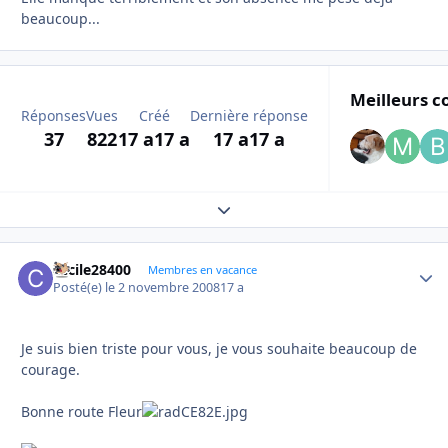
beaucoup...
Meilleurs c
Réponses
Vues
Créé
Dernière réponse
37
822
17 a
17 a
17 a
17 a
Expand topic overview
cecile28400
Autho
Membres en vacance
Posté(e)
le 2 novembre 2008
17 a
Je suis bien triste pour vous, je vous souhaite beaucoup de
courage.
Bonne route Fleur