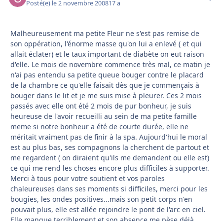
Posté(e)
le 2 novembre 2008
17 a
Malheureusement ma petite Fleur ne s'est pas remise de
son oppération, l'énorme masse qu'on lui a enlevé ( et qui
allait éclater) et le taux important de diabète on eut raison
d'elle. Le mois de novembre commence très mal, ce matin je
n'ai pas entendu sa petite queue bouger contre le placard
de la chambre ce qu'elle faisait dès que je commençais à
bouger dans le lit et je me suis mise à pleurer. Ces 2 mois
passés avec elle ont été 2 mois de pur bonheur, je suis
heureuse de l'avoir recueilli au sein de ma petite famille
meme si notre bonheur a été de courte durée, elle ne
méritait vraiment pas de finir à la spa. Aujourd'hui le moral
est au plus bas, ses compagnons la cherchent de partout et
me regardent ( on diraient qu'ils me demandent ou elle est)
ce qui me rend les choses encore plus difficiles à supporter.
Merci à tous pour votre soutient et vos paroles
chaleureuses dans ses moments si difficiles, merci pour les
bougies, les ondes positives...mais son petit corps n'en
pouvait plus, elle est allée rejoindre le pont de l'arc en ciel.
Elle manque terriblement et son absence me pèse déjà