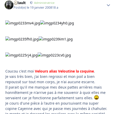
S.Rault
Autho
Administratrice
Posté(e)
le 19 janvier 2008
18 a
Coucou c'est moi
Velours alias Veloutine la coquine
.
Je vais très bien, j'ai bien regrossi et mon poil a bien
repoussé sur tout mon corps, je n'ai aucune escarre.
Il parait qu'il me manque mes deux pattes arrières mais
honnêtement je n'arrive pas à me souvenir à quoi elles me
servaient car je fonctionne parfaitement sans elles.
Je cours d'une pièce à l'autre en poursuivant ma super
copine Cayenne avec qui je passe mes journées à chahuter.
Je monte et je descend les escaliers avec la même rapidité