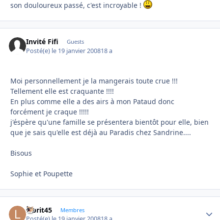
son douloureux passé, c'est incroyable !
Invité Fifi
Guests
Posté(e)
le 19 janvier 2008
18 a
Moi personnellement je la mangerais toute crue !!!
Tellement elle est craquante !!!!
En plus comme elle a des airs à mon Pataud donc
forcément je craque !!!!!
j'éspère qu'une famille se présentera bientôt pour elle, bien
que je sais qu'elle est déjà au Paradis chez Sandrine....
Bisous
Sophie et Poupette
labrit45
Autho
Membres
Posté(e)
le 19 janvier 2008
18 a