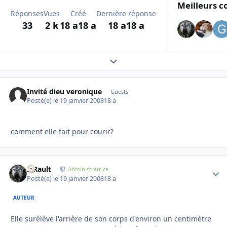
Meilleurs c
Réponses
Vues
Créé
Dernière réponse
33
2 k
18 a
18 a
18 a
18 a
Expand topic overview
Invité dieu veronique
Guests
Posté(e)
le 19 janvier 2008
18 a
comment elle fait pour courir?
S.Rault
Autho
Administratrice
Posté(e)
le 19 janvier 2008
18 a
AUTEUR
Elle surélève l'arrière de son corps d'environ un centimètre