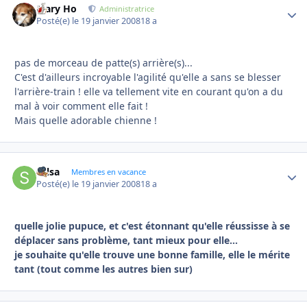
Mary Ho
Autho
Administratrice
Posté(e)
le 19 janvier 2008
18 a
pas de morceau de patte(s) arrière(s)...
C'est d'ailleurs incroyable l'agilité qu'elle a sans se blesser
l'arrière-train ! elle va tellement vite en courant qu'on a du
mal à voir comment elle fait !
Mais quelle adorable chienne !
salsa
Autho
Membres en vacance
Posté(e)
le 19 janvier 2008
18 a
quelle jolie pupuce, et c'est étonnant qu'elle réussisse à se
déplacer sans problème, tant mieux pour elle...
je souhaite qu'elle trouve une bonne famille, elle le mérite
tant (tout comme les autres bien sur)