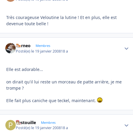
Très courageuse Veloutine la lutine ! Et en plus, elle est
devenue toute belle !
borneo
Autho
Membres
Posté(e)
le 19 janvier 2008
18 a
Elle est adorable...
on dirait qu'il lui reste un morceau de patte arrière, je me
trompe ?
Elle fait plus caniche que teckel, maintenant.
Pastouille
Autho
Membres
Posté(e)
le 19 janvier 2008
18 a