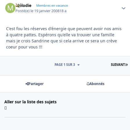
Mélodie
Autho
Membres en vacance
Posté(e)
le 19 janvier 2008
18 a
C'est fou les réserves d'énergie que peuvent avoir nos amis
à quatre pattes. Espérons qu'elle va trouver une famille
mais je crois Sandrine que si cela arrive ce sera un crève
coeur pour vous !!!
D
PAGE 1 SUR 3
SUIVANT
Partager
Abonnés
Aller sur la liste des sujets