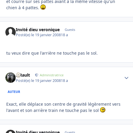
et courre sur ses pattes avant à la même vitesse qu'un
chien à 4 pattes.
Invité dieu veronique
Guests
Posté(e)
le 19 janvier 2008
18 a
tu veux dire que l'arrière ne touche pas le sol.
S.Rault
Autho
Administratrice
Posté(e)
le 19 janvier 2008
18 a
AUTEUR
Exact, elle déplace son centre de gravité légèrement vers
l'avant et son arrière train ne touche pas le sol
Invité dieu veronique
Guests