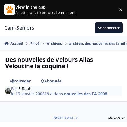
Aller au contenu
View in the app
×
Di
A better way to browse.
Learn more
.
Cani-Seniors
Se connecter
Accueil
Privé
Archives
archives des nouvelles des famill
Des nouvelles de Velours Alias
Veloutine la coquine !
Partager
Abonnés
Par
S.Rault
le 19 janvier 2008
18 a
dans
nouvelles des FA 2008
D
PAGE 1 SUR 3
SUIVANT