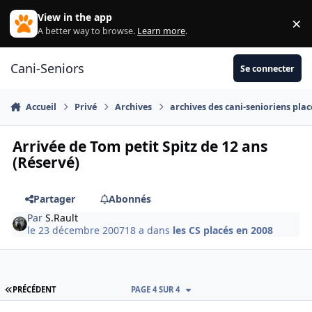
Aller au contenu
View in the app
×
Di
A better way to browse.
Learn more
.
Cani-Seniors
Se connecter
Accueil
Privé
Archives
archives des cani-senioriens plac
Arrivée de Tom petit Spitz de 12 ans
(Réservé)
Partager
Abonnés
Par
S.Rault
le 23 décembre 2007
18 a
dans
les CS placés en 2008
PREMIÈRE PAGE
PRÉCÉDENT
PAGE 4 SUR 4