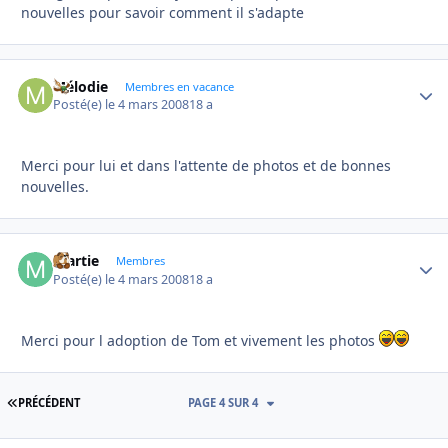
nouvelles pour savoir comment il s'adapte
Mélodie
Autho
Membres en vacance
Posté(e)
le 4 mars 2008
18 a
Merci pour lui et dans l'attente de photos et de bonnes
nouvelles.
martie
Autho
Membres
Posté(e)
le 4 mars 2008
18 a
Merci pour l adoption de Tom et vivement les photos
PREMIÈRE PAGE
PRÉCÉDENT
PAGE 4 SUR 4