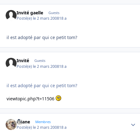
Invité gaelle
Guests
Posté(e)
le 2 mars 2008
18 a
il est adopté par qui ce petit tom?
Invité
Guests
Posté(e)
le 2 mars 2008
18 a
il est adopté par qui ce petit tom?
viewtopic.php?t=11506
réjane
Autho
Membres
Posté(e)
le 2 mars 2008
18 a