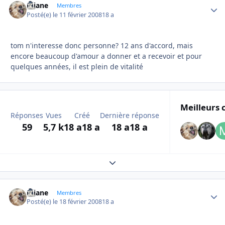
réjane
Autho
Membres
Posté(e)
le 11 février 2008
18 a
tom n'interesse donc personne? 12 ans d'accord, mais
encore beaucoup d'amour a donner et a recevoir et pour
quelques années, il est plein de vitalité
Meilleurs 
Réponses
Vues
Créé
Dernière réponse
59
5,7 k
18 a
18 a
18 a
18 a
Expand topic overview
réjane
Autho
Membres
Posté(e)
le 18 février 2008
18 a