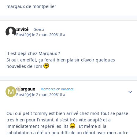
margaux de montpellier
Invité
Guests
Posté(e)
le 2 mars 2008
18 a
Il est déjà chez Margaux ?
Si oui, en effet, ça ferait bien plaisir d'avoir quelques
nouvelles de Tom
margaux
Autho
Membres en vacance
Posté(e)
le 2 mars 2008
18 a
Oui oui petit tommy est bien arrivé chez moi! Tout se passe
très bien pour l'instant, il s'est très vite adapté et a
immédiatement repéré les lits
. Et même si la
cohabitation a été un peu difficile au début avec mon autre