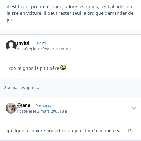
il est beau, propre et sage, adore les calins, les ballades en
laisse en voiture, il peut rester seul, alors que demander de
plus
Invité
Guests
Posté(e)
le 19 février 2008
18 a
Trop mignon le p'tit père
2 semaines après...
réjane
Autho
Membres
Posté(e)
le 2 mars 2008
18 a
quelque premiere nouvelles du p'tit Tom? comment va-t-il?