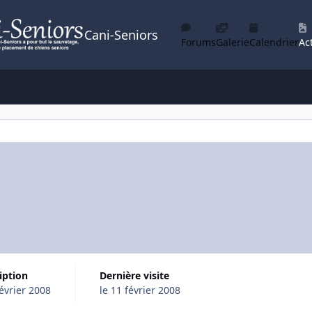
Cani-Seniors
Forums
Galerie
Calendrier
Act
ription
Dernière visite
février 2008
le 11 février 2008