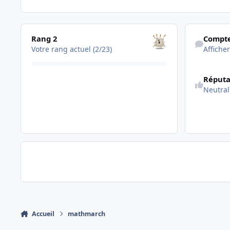
Les voir tous
Afficher son a
Rang 2
Compte
Votre rang actuel (2/23)
Afficher
Réputa
Neutral
Accueil
mathmarch