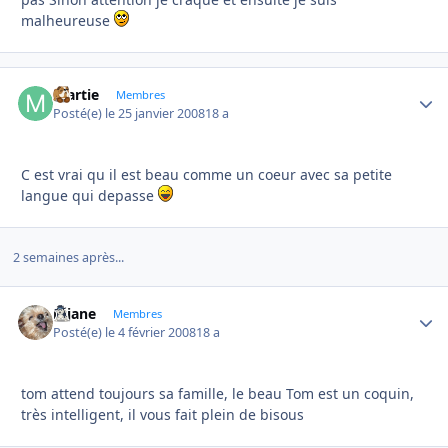
malheureuse
martie
Autho
Membres
Posté(e)
le 25 janvier 2008
18 a
C est vrai qu il est beau comme un coeur avec sa petite
langue qui depasse
2 semaines après...
réjane
Autho
Membres
Posté(e)
le 4 février 2008
18 a
tom attend toujours sa famille, le beau Tom est un coquin,
très intelligent, il vous fait plein de bisous