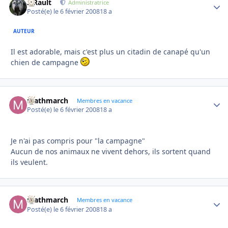
S.Rault
Autho
Administratrice
Posté(e)
le 6 février 2008
18 a
AUTEUR
Il est adorable, mais c'est plus un citadin de canapé qu'un
chien de campagne
mathmarch
Autho
Membres en vacance
Posté(e)
le 6 février 2008
18 a
Je n'ai pas compris pour "la campagne"
Aucun de nos animaux ne vivent dehors, ils sortent quand
ils veulent.
mathmarch
Autho
Membres en vacance
Posté(e)
le 6 février 2008
18 a