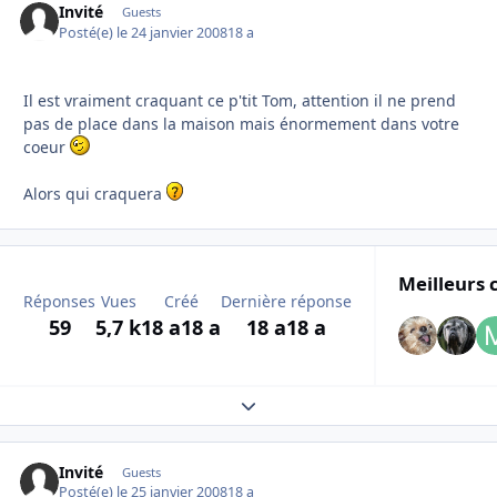
Invité
Guests
Posté(e)
le 24 janvier 2008
18 a
Il est vraiment craquant ce p'tit Tom, attention il ne prend
pas de place dans la maison mais énormement dans votre
coeur
Alors qui craquera
Meilleurs 
Réponses
Vues
Créé
Dernière réponse
59
5,7 k
18 a
18 a
18 a
18 a
Expand topic overview
Invité
Guests
Posté(e)
le 25 janvier 2008
18 a