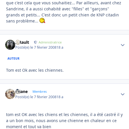
que c'est cela que vous souhaitiez... Par ailleurs, avant chez
Sandrine, il a aussi cohabité avec "filles" et "garçons"
grands et petits... C'est donc un petit chien de KNP citadin
sans problème...
S.Rault
Autho
Administratrice
Posté(e)
le 7 février 2008
18 a
AUTEUR
Tom est Ok avec les chiennes.
réjane
Autho
Membres
Posté(e)
le 7 février 2008
18 a
tom est OK avec les chiens et les chiennes, il a été castré il y
a un bon mois, nous avons une chienne en chaleur en ce
moment et tout va bien