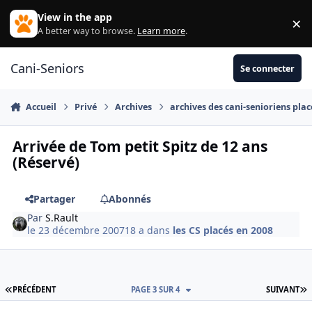
Aller au contenu
View in the app
×
Di
A better way to browse.
Learn more
.
Cani-Seniors
Se connecter
Accueil
Privé
Archives
archives des cani-senioriens plac
Arrivée de Tom petit Spitz de 12 ans
(Réservé)
Partager
Abonnés
Par
S.Rault
le 23 décembre 2007
18 a
dans
les CS placés en 2008
PREMIÈRE PAGE
D
PRÉCÉDENT
PAGE 3 SUR 4
SUIVANT