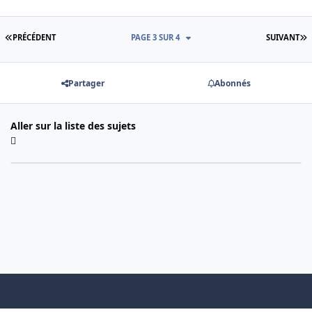
PREMIÈRE PAGE
D
PRÉCÉDENT
PAGE 3 SUR 4
SUIVANT
Partager
Abonnés
Aller sur la liste des sujets