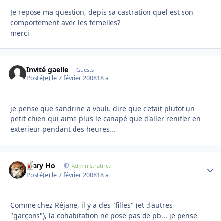
Je repose ma question, depis sa castration quel est son
comportement avec les femelles?
merci
Invité gaelle
Guests
Posté(e)
le 7 février 2008
18 a
je pense que sandrine a voulu dire que c'etait plutot un
petit chien qui aime plus le canapé que d'aller renifler en
exterieur pendant des heures...
Mary Ho
Autho
Administratrice
Posté(e)
le 7 février 2008
18 a
Comme chez Réjane, il y a des "filles" (et d'autres
"garçons"), la cohabitation ne pose pas de pb... je pense