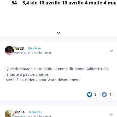
54
3,4 k
le 10 avril
le 10 avril
le 4 mai
le 4 mai
Expand topic overview
frfr28
Autho
Membres
Posté(e)
le 3 mai
le 3 mai
Quel dommage cette pluie. Comme dit dame Gaillette c'est
la faute à pas de chance.
Merci à vous deux pour votre dévouement.
2
4
Thalie
Autho
Membres
Posté(e)
le 4 mai
le 4 mai