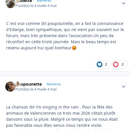
gaillette
Autho
Membres
Posté(e)
le 4 mai
le 4 mai
C 'est vrai comme dit poupounette, on a fait la connaissance
d'Edwige, bien sympathique, qui ne vient pas souvent sur le
forum, mais très présente dans l'association.Un peu de
réconfort en cette triste journée. Mais le beau temps est
revenu aujourd hui quel bonheur
😡
2
2
poupounette
Autho
Membres
Posté(e)
le 4 mai
le 4 mai
La chanson dit i’m singing in the rain . Pour la fête des
animaux de Valenciennes ce trois mai 2026 c’était plutôt
dansons sous la pluie. Malgré ce temps qui ne nous était
pas favorable vous êtes venus nous rendre visite.