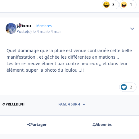
3
1
felixou
Autho
Membres
Posté(e)
le 4 mai
le 4 mai
Quel dommage que la pluie est venue contrariée cette belle
manifestation , et gâchée les différentes animations ,,
Les terre- neuve étaient par contre heureux ,, et dans leur
élément, super la photo du loulou ,,!!
2
PREMIÈRE PAGE
PRÉCÉDENT
PAGE 4 SUR 4
Partager
Abonnés