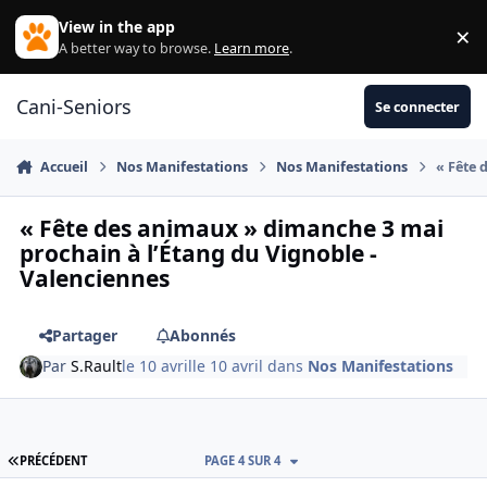
Aller au contenu
View in the app
×
Di
A better way to browse.
Learn more
.
Cani-Seniors
Se connecter
Accueil
Nos Manifestations
Nos Manifestations
« Fête 
« Fête des animaux » dimanche 3 mai
prochain à l’Étang du Vignoble -
Valenciennes
Partager
Abonnés
Par
S.Rault
le 10 avril
le 10 avril
dans
Nos Manifestations
PREMIÈRE PAGE
PRÉCÉDENT
PAGE 4 SUR 4