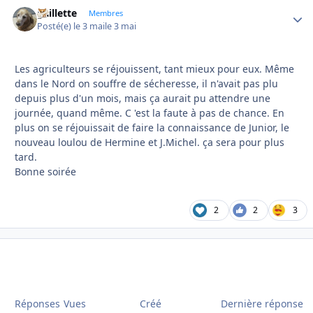
gaillette
Autho
Membres
Posté(e)
le 3 mai
le 3 mai
Les agriculteurs se réjouissent, tant mieux pour eux. Même
dans le Nord on souffre de sécheresse, il n'avait pas plu
depuis plus d'un mois, mais ça aurait pu attendre une
journée, quand même. C 'est la faute à pas de chance. En
plus on se réjouissait de faire la connaissance de Junior, le
nouveau loulou de Hermine et J.Michel. ça sera pour plus
tard.
Bonne soirée
2
2
3
Réponses
Vues
Créé
Dernière réponse