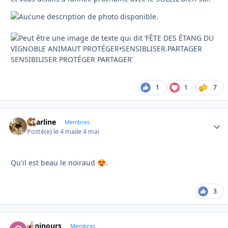
1
1
7
Charline
Autho
Membres
Posté(e)
le 4 mai
le 4 mai
Qu'il est beau le noiraud
.
😍
3
caninours
Autho
Membres