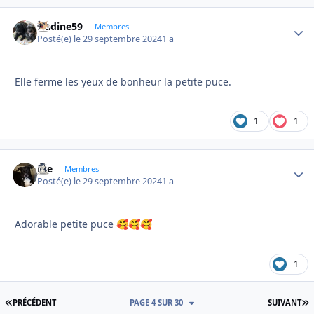
Nadine59
Autho
Membres
Posté(e)
le 29 septembre 2024
1 a
Elle ferme les yeux de bonheur la petite puce.
1
1
Joe
Autho
Membres
Posté(e)
le 29 septembre 2024
1 a
Adorable petite puce
🥰
🥰
🥰
1
PREMIÈRE PAGE
D
PRÉCÉDENT
PAGE 4 SUR 30
SUIVANT