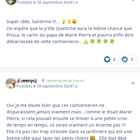
Posté(e)
le 28 septembre 2024
1 a
Super idée, Sandrine !!!...
💡
👌
😄
On espère que la p'tite Quetsche aura la même chance que
Prisca, le carlin du papa de Marie Pierre et pourra enfin être
débarrassée de cette cochonnerie...
🙏
🍀
🍀
🍀
🍀
2
2
Queenycj
Autho
Administratrice Forum
Posté(e)
le 28 septembre 2024
1 a
Oui je me doute bien que ces cochonneries ne
disparaissent jamais vraiment mais , comme le disait Marie
Pierre, si cela pouvait ensuite se limiter à une petite crise
de temps en temps, ce serait vraiment un énorme pas !!!
Elle n'a pas l'air trop stressée dans sa jardinière qui est une
bonne idée pour laver les petits chiens
. Elle doit déjà