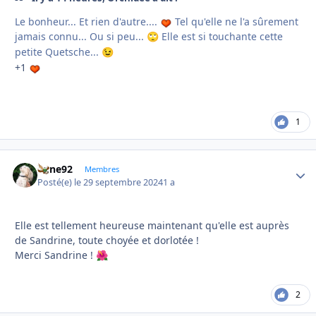
Le bonheur... Et rien d'autre....
Tel qu'elle ne l'a sûrement
jamais connu... Ou si peu...
Elle est si touchante cette
🙄
petite Quetsche...
😉
+1
1
anne92
Autho
Membres
Posté(e)
le 29 septembre 2024
1 a
Elle est tellement heureuse maintenant qu'elle est auprès
de Sandrine, toute choyée et dorlotée !
Merci Sandrine !
🌺
2