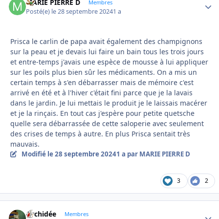
MARIE PIERRE D
Autho
Membres
Posté(e)
le 28 septembre 2024
1 a
Prisca le carlin de papa avait également des champignons
sur la peau et je devais lui faire un bain tous les trois jours
et entre-temps j'avais une espèce de mousse à lui appliquer
sur les poils plus bien sûr les médicaments. On a mis un
certain temps à s'en débarrasser mais de mémoire c'est
arrivé en été et à l'hiver c'était fini parce que je la lavais
dans le jardin. Je lui mettais le produit je le laissais macérer
et je la rinçais. En tout cas j'espère pour petite quetsche
quelle sera débarrassée de cette saloperie avec seulement
des crises de temps à autre. En plus Prisca sentait très
mauvais.
Modifié
le 28 septembre 2024
1 a
par MARIE PIERRE D
3
2
Orchidée
Autho
Membres