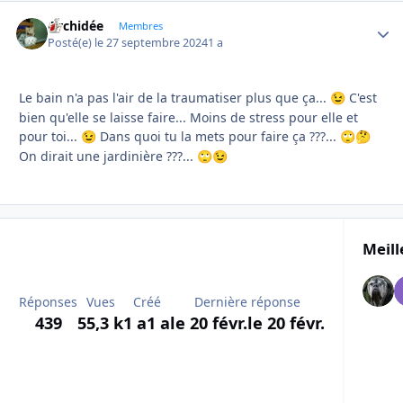
Orchidée
Autho
Membres
Posté(e)
le 27 septembre 2024
1 a
Le bain n'a pas l'air de la traumatiser plus que ça...
C'est
😉
bien qu'elle se laisse faire... Moins de stress pour elle et
pour toi...
Dans quoi tu la mets pour faire ça ???...
😉
🙄
🤔
On dirait une jardinière ???...
🙄
😉
Meill
Réponses
Vues
Créé
Dernière réponse
439
55,3 k
1 a
1 a
le 20 févr.
le 20 févr.