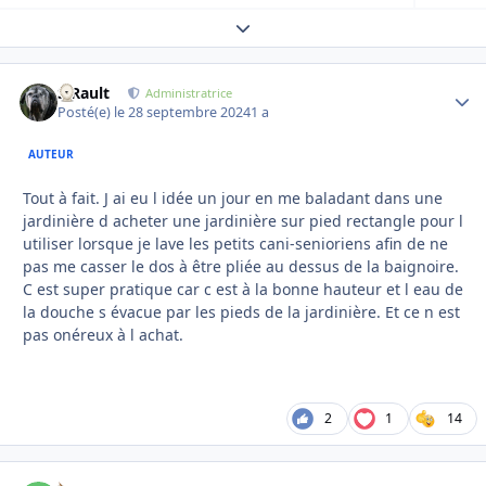
Expand topic overview
S.Rault
Autho
Administratrice
Posté(e)
le 28 septembre 2024
1 a
AUTEUR
Tout à fait. J ai eu l idée un jour en me baladant dans une
jardinière d acheter une jardinière sur pied rectangle pour l
utiliser lorsque je lave les petits cani-senioriens afin de ne
pas me casser le dos à être pliée au dessus de la baignoire.
C est super pratique car c est à la bonne hauteur et l eau de
la douche s évacue par les pieds de la jardinière. Et ce n est
pas onéreux à l achat.
2
1
14