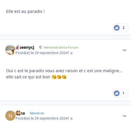
Elle est au paradis !
2
Queenycj
Autho
Administratrice Forum
Posté(e)
le 29 septembre 2024
1 a
Oui c est le paradis vous avez raison et c est une maligne...
elle sait ce qui est bon
😘
😘
😘
1
Nina
Autho
Membres
Posté(e)
le 29 septembre 2024
1 a