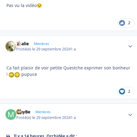
Pas vu la vidéo
😒
2
Thalie
Autho
Membres
Posté(e)
le 29 septembre 2024
1 a
Ca fait plaisir de voir petite Questche exprimer son bonheur
!
pupuce
2
MayBe
Autho
Membres
Posté(e)
le 29 septembre 2024
1 a
Il y a 14 heures, Orchidée a dit :