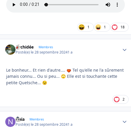
1
1
18
Orchidée
Autho
Membres
Posté(e)
le 28 septembre 2024
1 a
Le bonheur... Et rien d'autre....
Tel qu'elle ne l'a sûrement
jamais connu... Ou si peu...
Elle est si touchante cette
🙄
petite Quetsche...
😉
2
Naïa
Autho
Membres
Posté(e)
le 28 septembre 2024
1 a