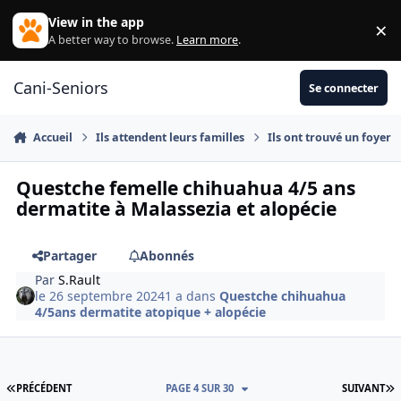
Aller au contenu
View in the app
×
Di
A better way to browse.
Learn more
.
Cani-Seniors
Se connecter
Accueil
Ils attendent leurs familles
Ils ont trouvé un foyer
Questche femelle chihuahua 4/5 ans
dermatite à Malassezia et alopécie
Partager
Abonnés
Par
S.Rault
le 26 septembre 2024
1 a
dans
Questche chihuahua
4/5ans dermatite atopique + alopécie
PREMIÈRE PAGE
D
PRÉCÉDENT
PAGE 4 SUR 30
SUIVANT