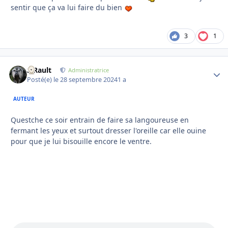
sentir que ça va lui faire du bien
3
1
S.Rault
Autho
Administratrice
Posté(e)
le 28 septembre 2024
1 a
AUTEUR
Questche ce soir entrain de faire sa langoureuse en
fermant les yeux et surtout dresser l'oreille car elle ouine
pour que je lui bisouille encore le ventre.