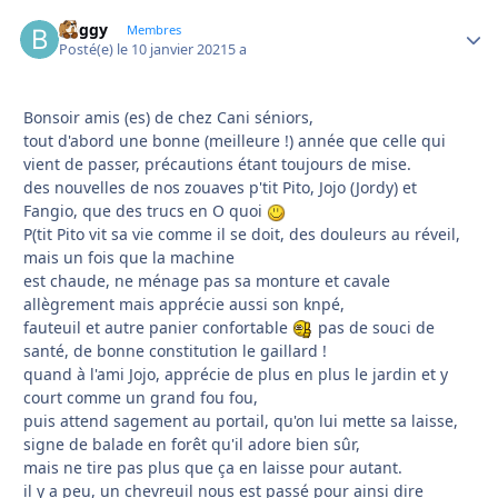
buggy
Autho
Membres
Posté(e)
le 10 janvier 2021
5 a
Bonsoir amis (es) de chez Cani séniors,
tout d'abord une bonne (meilleure !) année que celle qui
vient de passer, précautions étant toujours de mise.
des nouvelles de nos zouaves p'tit Pito, Jojo (Jordy) et
Fangio, que des trucs en O quoi
P(tit Pito vit sa vie comme il se doit, des douleurs au réveil,
mais un fois que la machine
est chaude, ne ménage pas sa monture et cavale
allègrement mais apprécie aussi son knpé,
fauteuil et autre panier confortable
pas de souci de
santé, de bonne constitution le gaillard !
quand à l'ami Jojo, apprécie de plus en plus le jardin et y
court comme un grand fou fou,
puis attend sagement au portail, qu'on lui mette sa laisse,
signe de balade en forêt qu'il adore bien sûr,
mais ne tire pas plus que ça en laisse pour autant.
il y a peu, un chevreuil nous est passé pour ainsi dire