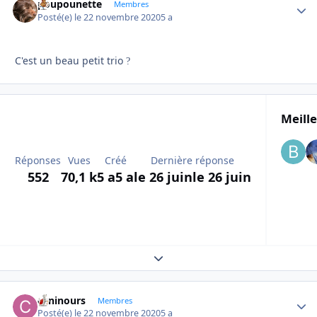
poupounette
Autho
Membres
Posté(e)
le 22 novembre 2020
5 a
C'est un beau petit trio
?
Meille
Réponses
Vues
Créé
Dernière réponse
552
70,1 k
5 a
5 a
le 26 juin
le 26 juin
Expand topic overview
caninours
Autho
Membres
Posté(e)
le 22 novembre 2020
5 a