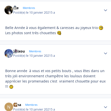
Joe
Autho
Membres
Posté(e)
le 10 janvier 2021
5 a
Belle Année à vous également & caresses au joyeux trio
Les photos sont très chouettes
felixou
Autho
Membres
Posté(e)
le 10 janvier 2021
5 a
Bonne année à vous et vos petits bouts , vous êtes dans un
très joli environnement champêtre les loulous doivent
apprécier les promenades c'est vraiment chouette pour eux
!!!
Nina
Autho
Membres
Posté(e)
le 10 janvier 2021
5 a