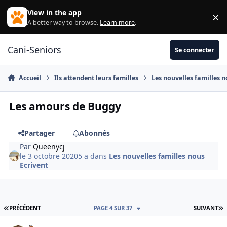
Aller au contenu
View in the app
×
Di
A better way to browse.
Learn more
.
Cani-Seniors
Se connecter
Accueil
Ils attendent leurs familles
Les nouvelles familles n
Les amours de Buggy
Partager
Abonnés
Par
Queenycj
le 3 octobre 2020
5 a
dans
Les nouvelles familles nous
Ecrivent
PREMIÈRE PAGE
D
PRÉCÉDENT
PAGE 4 SUR 37
SUIVANT