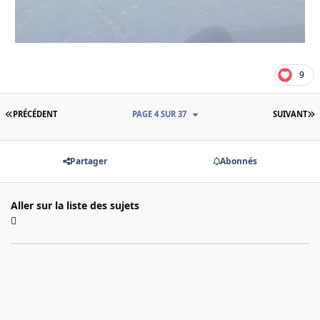
9
PREMIÈRE PAGE
D
PRÉCÉDENT
PAGE 4 SUR 37
SUIVANT
Partager
Abonnés
Aller sur la liste des sujets