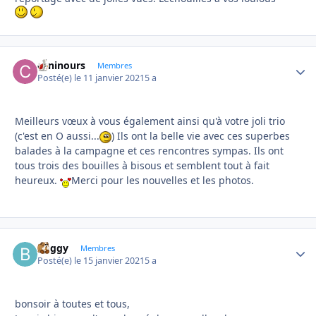
caninours
Autho
Membres
Posté(e)
le 11 janvier 2021
5 a
Meilleurs vœux à vous également ainsi qu'à votre joli trio
(c'est en O aussi...
) Ils ont la belle vie avec ces superbes
balades à la campagne et ces rencontres sympas. Ils ont
tous trois des bouilles à bisous et semblent tout à fait
heureux.
Merci pour les nouvelles et les photos.
buggy
Autho
Membres
Posté(e)
le 15 janvier 2021
5 a
bonsoir à toutes et tous,