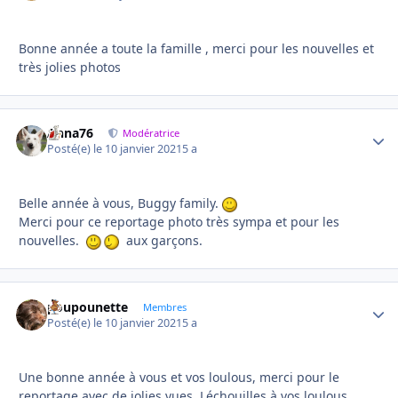
Bonne année a toute la famille , merci pour les nouvelles et
très jolies photos
Anna76
Autho
Modératrice
Posté(e)
le 10 janvier 2021
5 a
Belle année à vous, Buggy family.
Merci pour ce reportage photo très sympa et pour les
nouvelles.
aux garçons.
poupounette
Autho
Membres
Posté(e)
le 10 janvier 2021
5 a
Une bonne année à vous et vos loulous, merci pour le
reportage avec de jolies vues. Léchouilles à vos loulous