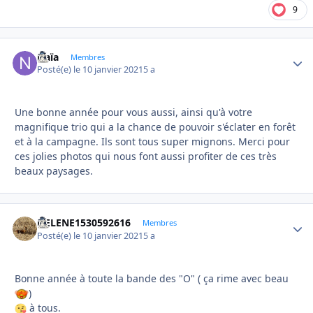
9
Naïa
Autho
Membres
Posté(e)
le 10 janvier 2021
5 a
Une bonne année pour vous aussi, ainsi qu'à votre
magnifique trio qui a la chance de pouvoir s'éclater en forêt
et à la campagne. Ils sont tous super mignons. Merci pour
ces jolies photos qui nous font aussi profiter de ces très
beaux paysages.
HELENE1530592616
Autho
Membres
Posté(e)
le 10 janvier 2021
5 a
Bonne année à toute la bande des "O" ( ça rime avec beau
)
à tous.