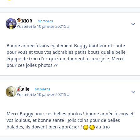
NIKIOR
Autho
Membres
Posté(e)
le 10 janvier 2021
5 a
Bonne année à vous également Buggy bonheur et santé
pour vous et tous vos adorables petits bouts quelle belle
équipe de trou d'uc qui s'en donnent à cœur joie. Merci
pour ces jolies photos
?
?
Thalie
Autho
Membres
Posté(e)
le 10 janvier 2021
5 a
Merci Buggy pour ces belles photos ! bonne année à vous et
vos loulous, et bonne santé ! Jolis coins pour de belles
balades, ils doivent bien apprécier !
au trio