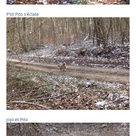
P'tit Pito s'éclate
Jojo et Pito