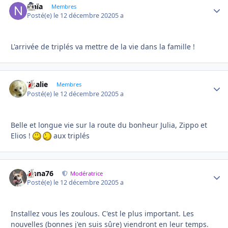
Naïa
Autho
Membres
Posté(e)
le 12 décembre 2020
5 a
L'arrivée de triplés va mettre de la vie dans la famille !
Thalie
Autho
Membres
Posté(e)
le 12 décembre 2020
5 a
Belle et longue vie sur la route du bonheur Julia, Zippo et
Elios !
aux triplés
Anna76
Autho
Modératrice
Posté(e)
le 12 décembre 2020
5 a
Installez vous les zoulous. C'est le plus important. Les
nouvelles (bonnes j'en suis sûre) viendront en leur temps.