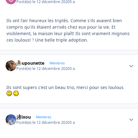
Posté(e)
le 12 décembre 2020
5 a
Ils ont l'air heureux les triplés. Comme s'ils avaient bien
compris qu'ils étaient arrivés chez eux pour la vie. Et
visiblement, la maison leur plaît! Ils sont vraiment mignons
ces loulous!
Une belle triple adoption.
?
poupounette
Autho
Membres
Posté(e)
le 12 décembre 2020
5 a
Ils sont supers c'est un beau trio, merci pour ses loulous
felixou
Autho
Membres
Posté(e)
le 12 décembre 2020
5 a