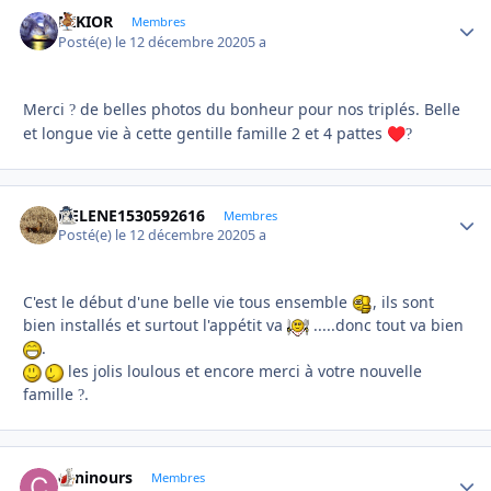
NIKIOR
Autho
Membres
Posté(e)
le 12 décembre 2020
5 a
Merci
de belles photos du bonheur pour nos triplés. Belle
?
et longue vie à cette gentille famille 2 et 4 pattes
♥️
?
HELENE1530592616
Autho
Membres
Posté(e)
le 12 décembre 2020
5 a
C'est le début d'une belle vie tous ensemble
, ils sont
bien installés et surtout l'appétit va
.....donc tout va bien
.
les jolis loulous et encore merci à votre nouvelle
famille
.
?
caninours
Autho
Membres