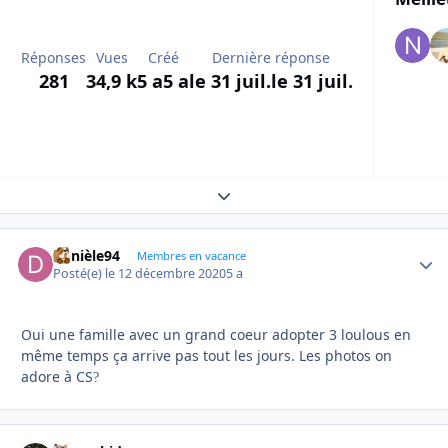
Réponses
Vues
Créé
Dernière réponse
281
34,9 k
5 a
5 a
le 31 juil.
le 31 juil.
Expand topic overview
Danièle94
Autho
Membres en vacance
Posté(e)
le 12 décembre 2020
5 a
Oui une famille avec un grand coeur adopter 3 loulous en
même temps ça arrive pas tout les jours. Les photos on
adore à CS
?