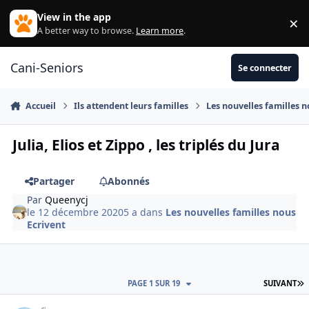
Aller au contenu
View in the app
×
Di
A better way to browse.
Learn more
.
Cani-Seniors
Se connecter
Accueil
Ils attendent leurs familles
Les nouvelles familles n
Julia, Elios et Zippo , les triplés du Jura
Partager
Abonnés
Par
Queenycj
le 12 décembre 2020
5 a
dans
Les nouvelles familles nous
Ecrivent
D
PAGE 1 SUR 19
SUIVANT