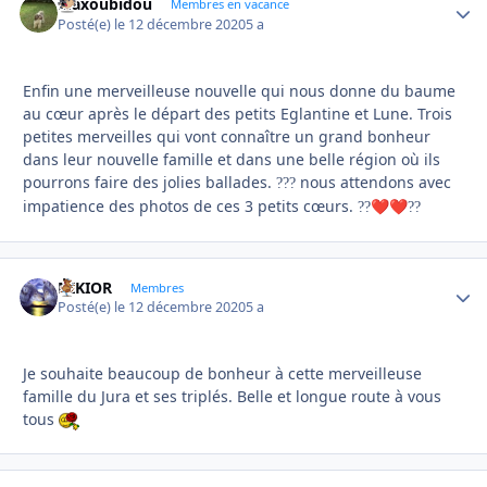
Maxoubidou
Autho
Membres en vacance
Posté(e)
le 12 décembre 2020
5 a
Enfin une merveilleuse nouvelle qui nous donne du baume
au cœur après le départ des petits Eglantine et Lune. Trois
petites merveilles qui vont connaître un grand bonheur
dans leur nouvelle famille et dans une belle région où ils
pourrons faire des jolies ballades.
nous attendons avec
?
?
?
impatience des photos de ces 3 petits cœurs.
?
?
❤️
❤️
?
?
NIKIOR
Autho
Membres
Posté(e)
le 12 décembre 2020
5 a
Je souhaite beaucoup de bonheur à cette merveilleuse
famille du Jura et ses triplés. Belle et longue route à vous
tous