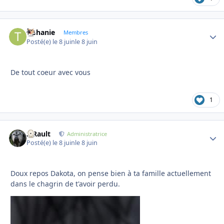
tiphanie
Autho
Membres
Posté(e)
le 8 juin
le 8 juin
De tout coeur avec vous
1
S.Rault
Autho
Administratrice
Posté(e)
le 8 juin
le 8 juin
Doux repos Dakota, on pense bien à ta famille actuellement
dans le chagrin de t'avoir perdu.