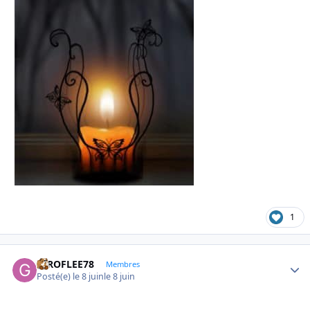
1
GIROFLEE78
Autho
Membres
Posté(e)
le 8 juin
le 8 juin