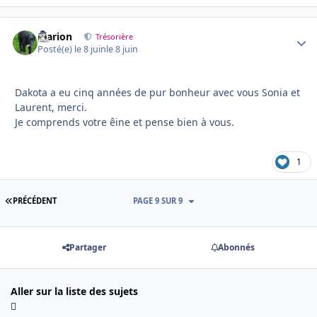
Marion
Autho
Trésorière
Posté(e)
le 8 juin
le 8 juin
Dakota a eu cinq années de pur bonheur avec vous Sonia et
Laurent, merci.
Je comprends votre êine et pense bien à vous.
1
PREMIÈRE PAGE
PRÉCÉDENT
PAGE 9 SUR 9
Partager
Abonnés
Aller sur la liste des sujets