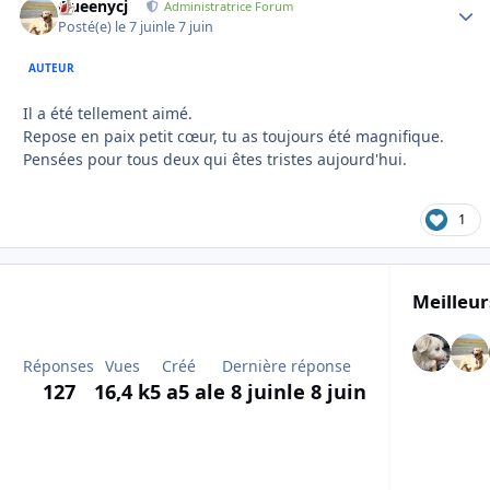
Queenycj
Autho
Administratrice Forum
Posté(e)
le 7 juin
le 7 juin
AUTEUR
Il a été tellement aimé.
Repose en paix petit cœur, tu as toujours été magnifique.
Pensées pour tous deux qui êtes tristes aujourd'hui.
1
Meilleur
Réponses
Vues
Créé
Dernière réponse
127
16,4 k
5 a
5 a
le 8 juin
le 8 juin