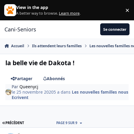
Aller au contenu
View in the app
×
Di
A better way to browse.
Learn more
.
Cani-Seniors
Se connecter
Accueil
Ils attendent leurs familles
Les nouvelles familles n
la belle vie de Dakota !
Partager
Abonnés
Par
Queenycj
le 25 novembre 2020
5 a
dans
Les nouvelles familles nous
Ecrivent
PREMIÈRE PAGE
PRÉCÉDENT
PAGE 9 SUR 9