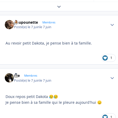
Expand topic overview
poupounette
Autho
Membres
Posté(e)
le 7 juin
le 7 juin
Au revoir petit Dakota, je pense bien à ta famille.
1
Joe
Autho
Membres
Posté(e)
le 7 juin
le 7 juin
Doux repos petit Dakota
😥
😥
Je pense bien à sa famille qui le pleure aujourd'hui
😞
1