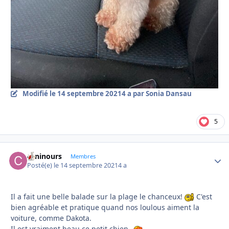
Modifié
le 14 septembre 2021
4 a
par Sonia Dansau
5
caninours
Autho
Membres
Posté(e)
le 14 septembre 2021
4 a
Il a fait une belle balade sur la plage le chanceux!
C'est
bien agréable et pratique quand nos loulous aiment la
voiture, comme Dakota.
Il est vraiment beau ce petit chien.