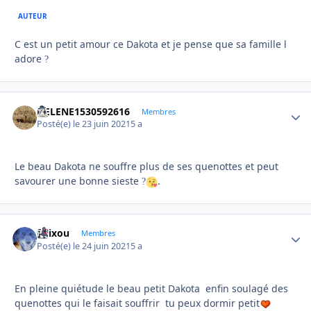
AUTEUR
C est un petit amour ce Dakota et je pense que sa famille l
adore
?
HELENE1530592616
Autho
Membres
Posté(e)
le 23 juin 2021
5 a
Le beau Dakota ne souffre plus de ses quenottes et peut
savourer une bonne sieste
.
?
felixou
Autho
Membres
Posté(e)
le 24 juin 2021
5 a
En pleine quiétude le beau petit Dakota enfin soulagé des
quenottes qui le faisait souffrir tu peux dormir petit