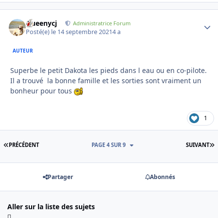
Queenycj
Autho
Administratrice Forum
Posté(e)
le 14 septembre 2021
4 a
AUTEUR
Superbe le petit Dakota les pieds dans l eau ou en co-pilote.
Il a trouvé la bonne famille et les sorties sont vraiment un
bonheur pour tous
1
PREMIÈRE PAGE
D
PRÉCÉDENT
PAGE 4 SUR 9
SUIVANT
Partager
Abonnés
Aller sur la liste des sujets