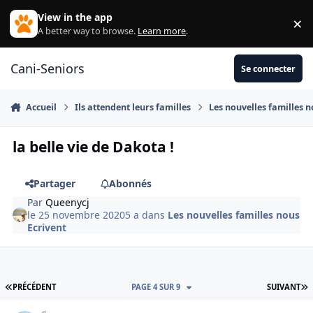
Aller au contenu
View in the app
×
Di
A better way to browse.
Learn more
.
Cani-Seniors
Se connecter
Accueil
Ils attendent leurs familles
Les nouvelles familles n
la belle vie de Dakota !
Partager
Abonnés
Par
Queenycj
le 25 novembre 2020
5 a
dans
Les nouvelles familles nous
Ecrivent
PREMIÈRE PAGE
D
PRÉCÉDENT
PAGE 4 SUR 9
SUIVANT