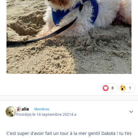
8
1
Thalie
Autho
Membres
Posté(e)
le 14 septembre 2021
4 a
C'est super d'avoir fait un tour à la mer gentil Dakota ! tu t'es