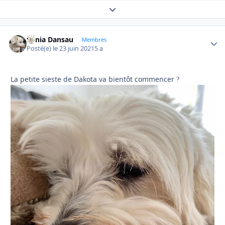
Expand topic overview
Sonia Dansau
Autho
Membres
Posté(e)
le 23 juin 2021
5 a
La petite sieste de Dakota va bientôt commencer
?