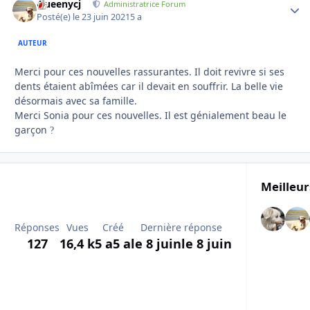
Queenycj
Autho
Administratrice Forum
Posté(e)
le 23 juin 2021
5 a
AUTEUR
Merci pour ces nouvelles rassurantes. Il doit revivre si ses
dents étaient abîmées car il devait en souffrir. La belle vie
désormais avec sa famille.
Merci Sonia pour ces nouvelles. Il est génialement beau le
garçon
?
Meilleur
Réponses
Vues
Créé
Dernière réponse
127
16,4 k
5 a
5 a
le 8 juin
le 8 juin