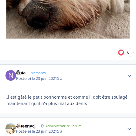
6
Naïa
Autho
Membres
Posté(e)
le 23 juin 2021
5 a
Il est gâté le petit bonhomme et comme il doit être soulagé
maintenant qu'il n'a plus mal aux dents !
Queenycj
Autho
Administratrice Forum
Posté(e)
le 23 juin 2021
5 a