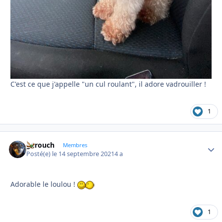
C'est ce que j'appelle "un cul roulant", il adore vadrouiller !
1
garouch
Autho
Membres
Posté(e)
le 14 septembre 2021
4 a
Adorable le loulou !
1