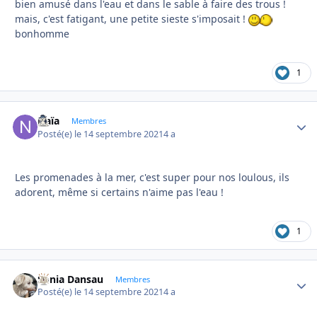
bien amusé dans l'eau et dans le sable à faire des trous !
mais, c'est fatigant, une petite sieste s'imposait !
bonhomme
1
Naïa
Autho
Membres
Posté(e)
le 14 septembre 2021
4 a
Les promenades à la mer, c'est super pour nos loulous, ils
adorent, même si certains n'aime pas l'eau !
1
Sonia Dansau
Autho
Membres
Posté(e)
le 14 septembre 2021
4 a