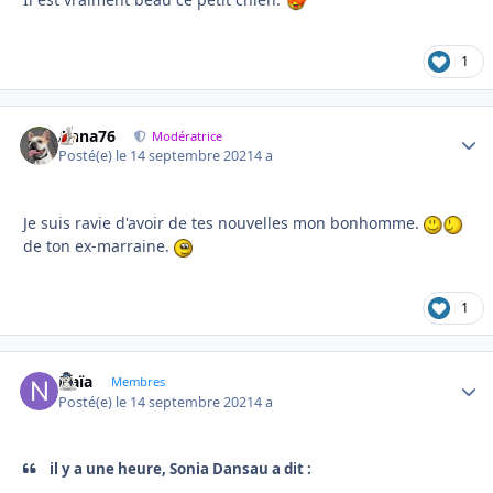
1
Anna76
Autho
Modératrice
Posté(e)
le 14 septembre 2021
4 a
Je suis ravie d'avoir de tes nouvelles mon bonhomme.
de ton ex-marraine.
1
Naïa
Autho
Membres
Posté(e)
le 14 septembre 2021
4 a
il y a une heure, Sonia Dansau a dit :