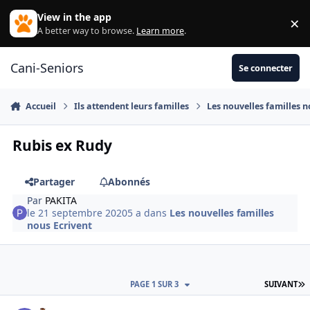
Aller au contenu
View in the app
×
Di
A better way to browse.
Learn more
.
Cani-Seniors
Se connecter
Accueil
Ils attendent leurs familles
Les nouvelles familles n
Rubis ex Rudy
Partager
Abonnés
Par
PAKITA
le 21 septembre 2020
5 a
dans
Les nouvelles familles
nous Ecrivent
D
PAGE 1 SUR 3
SUIVANT