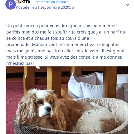
PAKITA
Autho
Membres en vacance
Posté(e)
le 21 septembre 2020
5 a
Un petit coucou pour vous dire que je vais bien même si
parfois mon dos me fait souffrir. Je crois que j ai un nerf qui
se coince et à chaque fois au cours d'une
promenade. Maman veut m' emmener chez l'ostéopathe
mais moi je n' aime pas trop aller chez le véto. Il est gentil
mais il me stresse. Si vous avez des conseils à me donner,
n'hésitez pas!