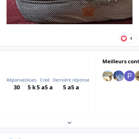
4
Meilleurs cont
Réponses
Vues
Créé
Dernière réponse
30
5 k
5 a
5 a
5 a
5 a
Expand topic overview