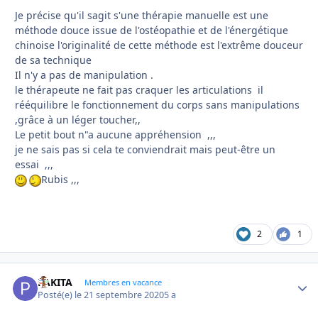
Je précise qu'il sagit s'une thérapie manuelle est une
méthode douce issue de l'ostéopathie et de l'énergétique
chinoise l'originalité de cette méthode est l'extrême douceur
de sa technique
Il n'y a pas de manipulation .
le thérapeute ne fait pas craquer les articulations il
rééquilibre le fonctionnement du corps sans manipulations
,grâce à un léger toucher,,
Le petit bout n"a aucune appréhension ,,,
je ne sais pas si cela te conviendrait mais peut-être un
essai ,,,
Rubis ,,,
2
1
PAKITA
Autho
Membres en vacance
Posté(e)
le 21 septembre 2020
5 a