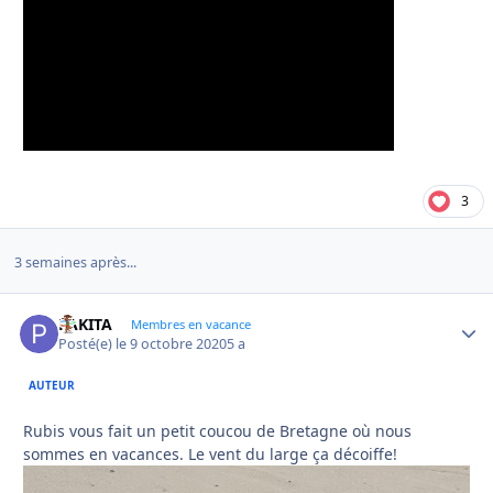
3
3 semaines après...
PAKITA
Autho
Membres en vacance
Posté(e)
le 9 octobre 2020
5 a
AUTEUR
Rubis vous fait un petit coucou de Bretagne où nous
sommes en vacances. Le vent du large ça décoiffe!