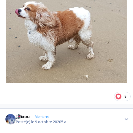
8
felixou
Autho
Membres
Posté(e)
le 9 octobre 2020
5 a