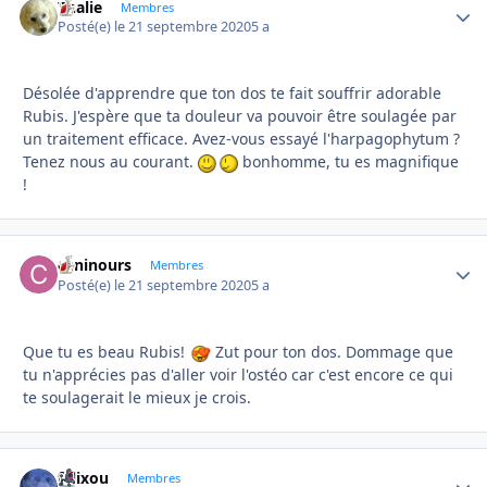
Thalie
Autho
Membres
Posté(e)
le 21 septembre 2020
5 a
Désolée d'apprendre que ton dos te fait souffrir adorable
Rubis. J'espère que ta douleur va pouvoir être soulagée par
un traitement efficace. Avez-vous essayé l'harpagophytum ?
Tenez nous au courant.
bonhomme, tu es magnifique
!
caninours
Autho
Membres
Posté(e)
le 21 septembre 2020
5 a
Que tu es beau Rubis!
Zut pour ton dos. Dommage que
tu n'apprécies pas d'aller voir l'ostéo car c'est encore ce qui
te soulagerait le mieux je crois.
felixou
Autho
Membres