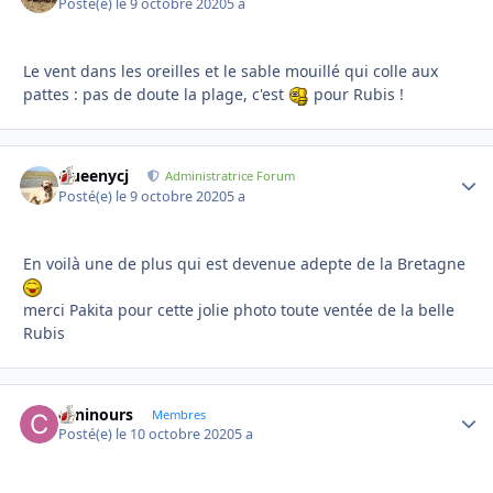
Posté(e)
le 9 octobre 2020
5 a
Le vent dans les oreilles et le sable mouillé qui colle aux
pattes : pas de doute la plage, c'est
pour Rubis !
Queenycj
Autho
Administratrice Forum
Posté(e)
le 9 octobre 2020
5 a
En voilà une de plus qui est devenue adepte de la Bretagne
merci Pakita pour cette jolie photo toute ventée de la belle
Rubis
caninours
Autho
Membres
Posté(e)
le 10 octobre 2020
5 a