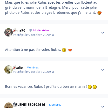
Mais que tu es jolie Rubis avec tes oreilles qui flottent au
gré du vent marin de la Bretagne. Merci pour cette jolie
photo de Rubis et des plages bretonnes que j'aime tant.
Anna76
Autho
Modératrice
Posté(e)
le 9 octobre 2020
5 a
Attention à ne pas t'envoler, Rubis.
Thalie
Autho
Membres
Posté(e)
le 9 octobre 2020
5 a
Bonnes vacances Rubis ! profite du bon air marin !
HELENE1530592616
Autho
Membres