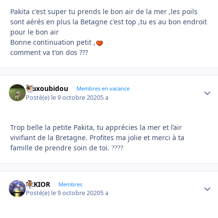
Pakita c'est super tu prends le bon air de la mer ,les poils
sont aérés en plus la Betagne c'est top ,tu es au bon endroit
pour le bon air
Bonne continuation petit ,
comment va t'on dos ???
Maxoubidou
Autho
Membres en vacance
Posté(e)
le 9 octobre 2020
5 a
Trop belle la petite Pakita, tu apprécies la mer et l’air
vivifiant de la Bretagne. Profites ma jolie et merci à ta
famille de prendre soin de toi.
?
?
?
?
NIKIOR
Autho
Membres
Posté(e)
le 9 octobre 2020
5 a