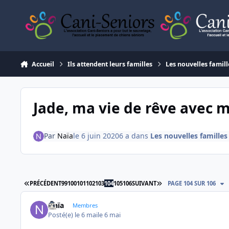
Aller au contenu
Accueil
Ils attendent leurs familles
Les nouvelles famill
Jade, ma vie de rêve avec m
Par
Naïa
le 6 juin 2020
6 a
dans
Les nouvelles familles
PREMIÈRE PAGE
DERNIÈRE PAGE
PRÉCÉDENT
99
100
101
102
103
104
105
106
SUIVANT
PAGE 104 SUR 106
Naïa
Membres
Posté(e)
le 6 mai
le 6 mai