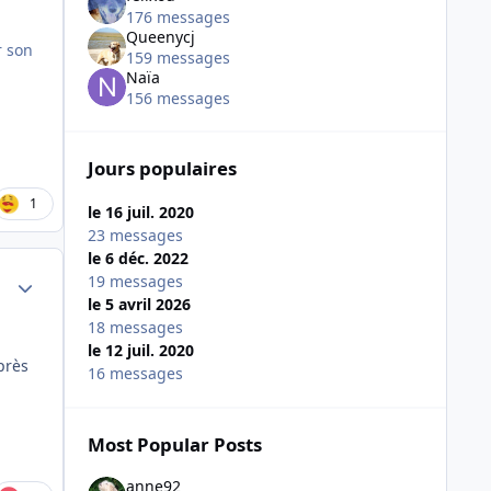
176 messages
Queenycj
r son
159 messages
Naïa
156 messages
Jours populaires
1
le 16 juil. 2020
23 messages
le 6 déc. 2022
Author stats
19 messages
le 5 avril 2026
18 messages
le 12 juil. 2020
près
16 messages
Most Popular Posts
anne92