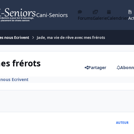
Cani-Seniors
Forums
Galerie
Calendrier
Act
es nous Ecrivent
Jade, ma vie de rêve avec mes frérots
es frérots
Partager
Abonn
 nous Ecrivent
AUTEUR