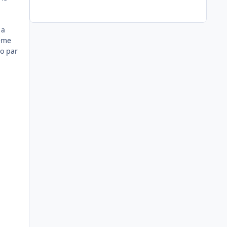
 a
ième
lo par