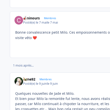
caninours
Membres
Posté(e)
le 7 mai
le 7 mai
Bonne convalescence petit Milo. Ces empoisonnements ou
visite véto
❤️
1 mois après...
anne92
Membres
Posté(e)
le 9 juin
le 9 juin
Quelques nouvelles de Jade et Milo.
Et bien pour Milo la remontée fut lente, nous avons réali
passer, car Milo continuait à chipoter la nourriture, et l
les croquettes etc... Mais bon cela restait un peu compli