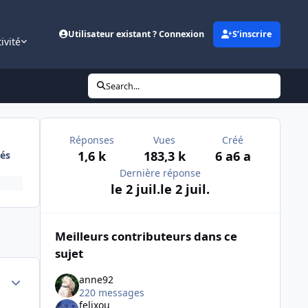
Utilisateur existant ? Connexion
S’inscrire
ivité
Search...
Réponses
Vues
Créé
1,6 k
183,3 k
6 a
6 a
és
Dernière réponse
le 2 juil.
le 2 juil.
Meilleurs contributeurs dans ce
sujet
Author stats
anne92
220 messages
felixou