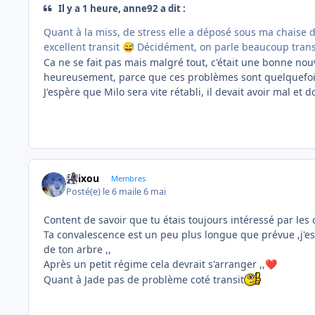
Il y a 1 heure, anne92 a dit :
Quant à la miss, de stress elle a déposé sous ma chaise da
excellent transit
Décidément, on parle beaucoup transi
😅
Ca ne se fait pas mais malgré tout, c'était une bonne nouv
heureusement, parce que ces problèmes sont quelquefois c
J'espère que Milo sera vite rétabli, il devait avoir mal et do
felixou
Membres
Posté(e)
le 6 mai
le 6 mai
Content de savoir que tu étais toujours intéressé par les 
Ta convalescence est un peu plus longue que prévue ,j'es
de ton arbre ,,
Après un petit régime cela devrait s'arranger ,,
❤️
Quant à Jade pas de problème coté transit