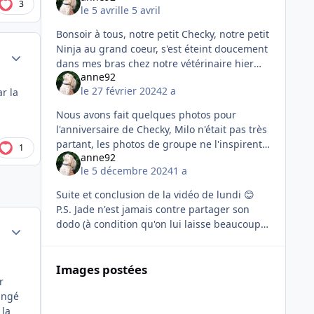
3
le 5 avril
le 5 avril
Bonsoir à tous, notre petit Checky, notre petit
Ninja au grand coeur, s'est éteint doucement
Author stats
dans mes bras chez notre vétérinaire hier
anne92
midi. J'ai beaucoup de peine. Je reviendrai lui
le 27 février 2024
2 a
r la
faire un petit ho
Nous avons fait quelques photos pour
l'anniversaire de Checky, Milo n'était pas très
partant, les photos de groupe ne l'inspirent
1
anne92
guère ! La petite starlette alias Miss Jadou
le 5 décembre 2024
1 a
était comme d'habitude à
Suite et conclusion de la vidéo de lundi 😊
P.S. Jade n'est jamais contre partager son
dodo (à condition qu'on lui laisse beaucoup
Author stats
de place) en revanche Checky est plutôt du
genre indépendant norm
Images postées
r
hangé
 la