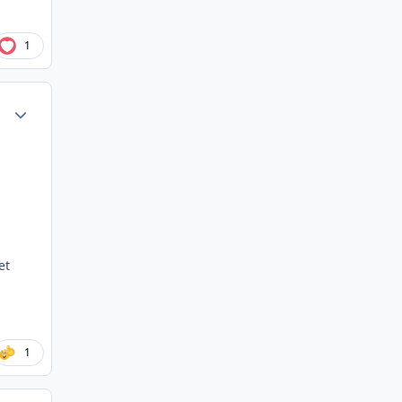
1
Author stats
et
1