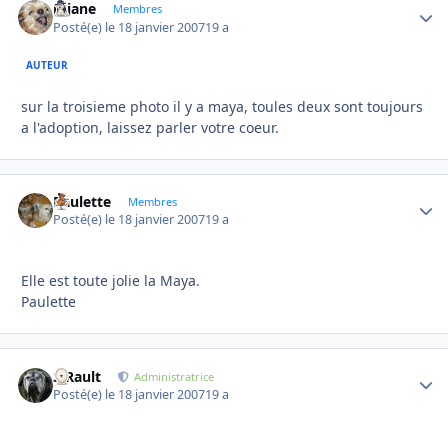
réjane
Autho
Membres
Posté(e)
le 18 janvier 2007
19 a
AUTEUR
sur la troisieme photo il y a maya, toules deux sont toujours
a l'adoption, laissez parler votre coeur.
Paulette
Autho
Membres
Posté(e)
le 18 janvier 2007
19 a
Elle est toute jolie la Maya.
Paulette
S.Rault
Autho
Administratrice
Posté(e)
le 18 janvier 2007
19 a