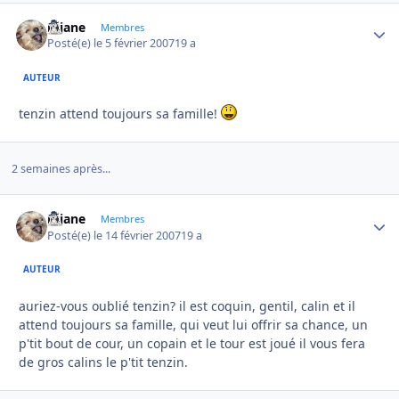
réjane
Autho
Membres
Posté(e)
le 5 février 2007
19 a
AUTEUR
tenzin attend toujours sa famille!
2 semaines après...
réjane
Autho
Membres
Posté(e)
le 14 février 2007
19 a
AUTEUR
auriez-vous oublié tenzin? il est coquin, gentil, calin et il
attend toujours sa famille, qui veut lui offrir sa chance, un
p'tit bout de cour, un copain et le tour est joué il vous fera
de gros calins le p'tit tenzin.