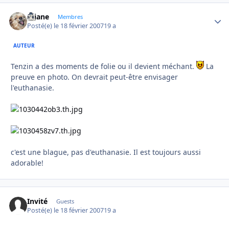
réjane
Autho
Membres
Posté(e)
le 18 février 2007
19 a
AUTEUR
Tenzin a des moments de folie ou il devient méchant.
La
preuve en photo. On devrait peut-être envisager
l'euthanasie.
c'est une blague, pas d'euthanasie. Il est toujours aussi
adorable!
Invité
Guests
Posté(e)
le 18 février 2007
19 a