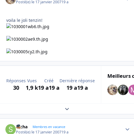
Posté(e)
le 17 janvier 2007
19 a
voila le joli tenzin!
Meilleurs 
Réponses
Vues
Créé
Dernière réponse
30
1,9 k
19 a
19 a
19 a
19 a
Expand topic overview
sacha
Autho
Membres en vacance
Posté(e)
le 17 janvier 2007
19 a