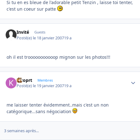
Si tu en es bleue de l'adorable petit Tenzin , laisse toi tenter,
c'est un coeur sur patte
Invité
Guests
Posté(e)
le 18 janvier 2007
19 a
oh il est trooooooooooop mignon sur les photos!!!
kizoprt
Autho
Membres
Posté(e)
le 19 janvier 2007
19 a
me laisser tenter évidemment..mais c'est un non
catégorique...sans négociation
3 semaines après...