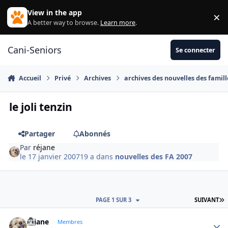
Aller au contenu
View in the app
×
Di
A better way to browse.
Learn more
.
Cani-Seniors
Se connecter
Accueil
Privé
Archives
archives des nouvelles des famill
le joli tenzin
Partager
Abonnés
Par
réjane
le 17 janvier 2007
19 a
dans
nouvelles des FA 2007
D
PAGE 1 SUR 3
SUIVANT
réjane
Autho
Membres