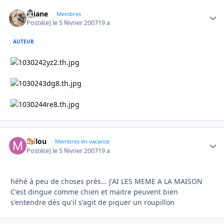
réjane
Autho
Membres
Posté(e)
le 5 février 2007
19 a
AUTEUR
milou
Autho
Membres en vacance
Posté(e)
le 5 février 2007
19 a
héhé à peu de choses près... J'AI LES MEME A LA MAISON
C'est dingue comme chien et maitre peuvent bien
s'entendre dès qu'il s'agit de piquer un roupillon