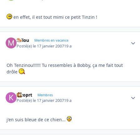
en effet, il est tout mimi ce petit Tinzin !
milou
Autho
Membres en vacance
Posté(e)
le 17 janvier 2007
19 a
Oh Tenzinou!!!!!! Tu ressembles à Bobby, ça me fait tout
drôle
kizoprt
Autho
Membres
Posté(e)
le 17 janvier 2007
19 a
j'en suis bleue de ce chien...