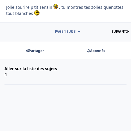
Jolie sourire p'tit Tenzin
, tu montres tes zolies quenottes
tout blanches
D
PAGE 1 SUR 3
SUIVANT
Partager
Abonnés
Aller sur la liste des sujets