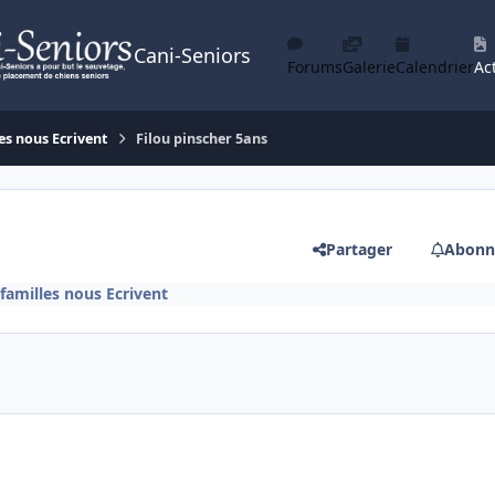
Cani-Seniors
Forums
Galerie
Calendrier
Act
es nous Ecrivent
Filou pinscher 5ans
Partager
Abonn
familles nous Ecrivent