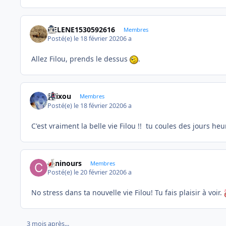
HELENE1530592616
Membres
Posté(e)
le 18 février 2020
6 a
Allez Filou, prends le dessus
.
felixou
Membres
Posté(e)
le 18 février 2020
6 a
C'est vraiment la belle vie Filou !! tu coules des jours h
caninours
Membres
Posté(e)
le 20 février 2020
6 a
No stress dans ta nouvelle vie Filou! Tu fais plaisir à voir.
3 mois après...