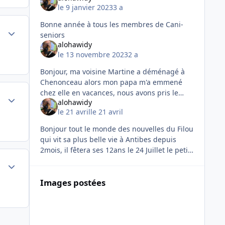
le 9 janvier 2023
3 a
Bonne année à tous les membres de Cani-
Author stats
seniors
alohawidy
le 13 novembre 2023
2 a
Bonjour, ma voisine Martine a déménagé à
Chenonceau alors mon papa m'a emmené
chez elle en vacances, nous avons pris le
Author stats
alohawidy
Ouigo , c'était chouette je faisais 2 grosses
le 21 avril
le 21 avril
balades par jour le long du Cher ,
Bonjour tout le monde des nouvelles du Filou
qui vit sa plus belle vie à Antibes depuis
2mois, il fêtera ses 12ans le 24 Juillet le petit
père, il m'a dit qu'il voulait louer un Yacht à
Author stats
Monaco pour
Images postées