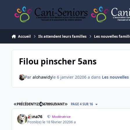
Aller au contenu
Accueil
Ils attendent leurs familles
Les nouvelles famill
Filou pinscher 5ans
Par
alohawidy
le 6 janvier 2020
6 a
dans
Les nouvelles 
PREMIÈRE PAGE
DERNIÈRE PAGE
PRÉCÉDENT
1
2
3
4
5
6
7
8
9
SUIVANT
PAGE 4 SUR 16
Anna76
Modératrice
Posté(e)
le 18 février 2020
6 a