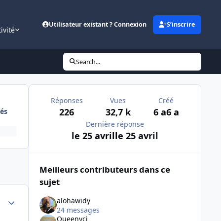
Utilisateur existant ? Connexion
S’inscrire
ivité
Search...
Réponses
Vues
Créé
226
32,7 k
6 a
6 a
és
Dernière réponse
le 25 avril
le 25 avril
Meilleurs contributeurs dans ce
sujet
Author stats
alohawidy
24 messages
Queenycj