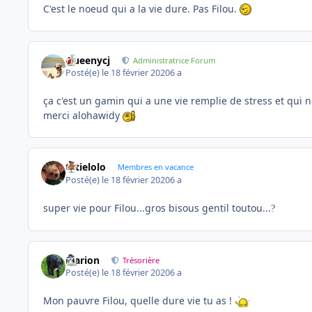
C'est le noeud qui a la vie dure. Pas Filou.
Queenycj
Administratrice Forum
Posté(e)
le 18 février 2020
6 a
ça c'est un gamin qui a une vie remplie de stress et qui 
merci alohawidy
tatielolo
Membres en vacance
Posté(e)
le 18 février 2020
6 a
super vie pour Filou...gros bisous gentil toutou...
?
Marion
Trésorière
Posté(e)
le 18 février 2020
6 a
Mon pauvre Filou, quelle dure vie tu as !