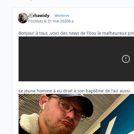
alohawidy
Membres
Posté(e)
le 31 mai 2020
6 a
Bonjour à tous ,voici des news de Filou le malheureux pi
Le jeune homme à eu droit à son baptême de l'air aussi