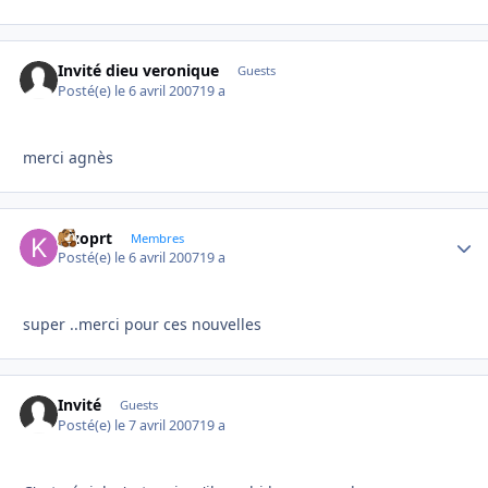
Invité dieu veronique
Guests
Posté(e)
le 6 avril 2007
19 a
merci agnès
kizoprt
Autho
Membres
Posté(e)
le 6 avril 2007
19 a
super ..merci pour ces nouvelles
Invité
Guests
Posté(e)
le 7 avril 2007
19 a