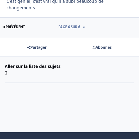
C'est génial, c'est vrai qu'il a subi beaucoup de
changements.
PREMIÈRE PAGE
PRÉCÉDENT
PAGE 6 SUR 6
Partager
Abonnés
Aller sur la liste des sujets