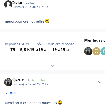
Invité
Guests
Posté(e)
le 6 avril 2007
19 a
merci pour ces nouvelles
Meilleurs 
Réponses
Vues
Créé
Dernière réponse
79
5,8 k
19 a
19 a
19 a
19 a
Expand topic overview
S.Rault
Autho
Administratrice
Posté(e)
le 6 avril 2007
19 a
AUTEUR
Merci pour ces bonnes nouvelles