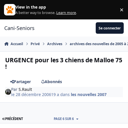
Aller au contenu
View in the app
×
Di
A better way to browse.
Learn more
.
Cani-Seniors
Se connecter
Accueil
Privé
Archives
archives des nouvelles de 2005 à
URGENCE pour les 3 chiens de Malloe 75
!
Partager
Abonnés
Par
S.Rault
le 28 décembre 2006
19 a
dans
les nouvelles 2007
PREMIÈRE PAGE
PRÉCÉDENT
PAGE 6 SUR 6