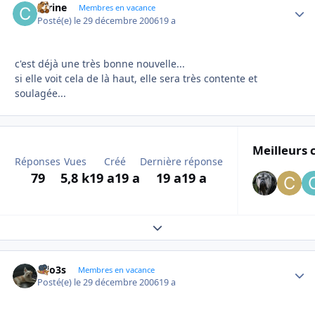
carine
Autho
Membres en vacance
Posté(e)
le 29 décembre 2006
19 a
c'est déjà une très bonne nouvelle...
si elle voit cela de là haut, elle sera très contente et
soulagée...
Meilleurs 
Réponses
Vues
Créé
Dernière réponse
79
5,8 k
19 a
19 a
19 a
19 a
Expand topic overview
lolo3s
Autho
Membres en vacance
Posté(e)
le 29 décembre 2006
19 a