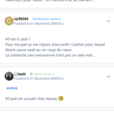
CHRIS94
Autho
Membres en vacance
Posté(e)
le 31 décembre 2006
19 a
Pif est-il casé ?
Pour ma part je me réjouis d'accueillir Cotillon pour lequel
Marie-Laure avait eu un coup de coeur.
La solidarité cani-senorienne n'est pas un vain mot...
S.Rault
Autho
Administratrice
Posté(e)
le 31 décembre 2006
19 a
AUTEUR
Pif part en accueil chez Nanou