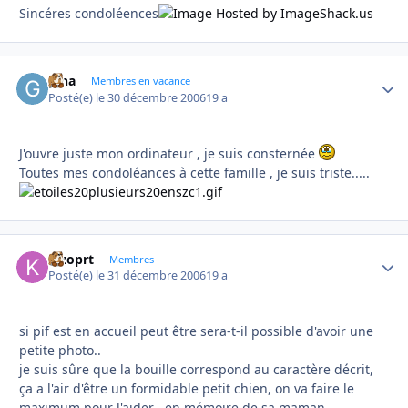
Sincéres condoléences
gina
Autho
Membres en vacance
Posté(e)
le 30 décembre 2006
19 a
J'ouvre juste mon ordinateur , je suis consternée
Toutes mes condoléances à cette famille , je suis triste.....
kizoprt
Autho
Membres
Posté(e)
le 31 décembre 2006
19 a
si pif est en accueil peut être sera-t-il possible d'avoir une
petite photo..
je suis sûre que la bouille correspond au caractère décrit,
ça a l'air d'être un formidable petit chien, on va faire le
maximum pour l'aider , en mémoire de sa maman....