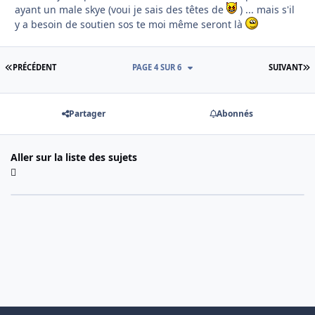
ayant un male skye (voui je sais des têtes de
) ... mais s'il
y a besoin de soutien sos te moi même seront là
PREMIÈRE PAGE
D
PRÉCÉDENT
PAGE 4 SUR 6
SUIVANT
Partager
Abonnés
Aller sur la liste des sujets