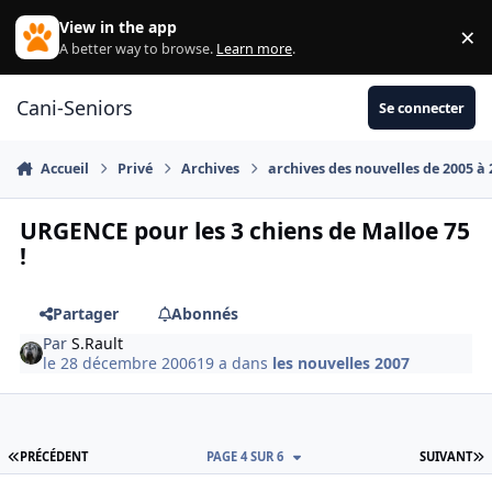
Aller au contenu
View in the app
×
Di
A better way to browse.
Learn more
.
Cani-Seniors
Se connecter
Accueil
Privé
Archives
archives des nouvelles de 2005 à
URGENCE pour les 3 chiens de Malloe 75
!
Partager
Abonnés
Par
S.Rault
le 28 décembre 2006
19 a
dans
les nouvelles 2007
PREMIÈRE PAGE
D
PRÉCÉDENT
PAGE 4 SUR 6
SUIVANT