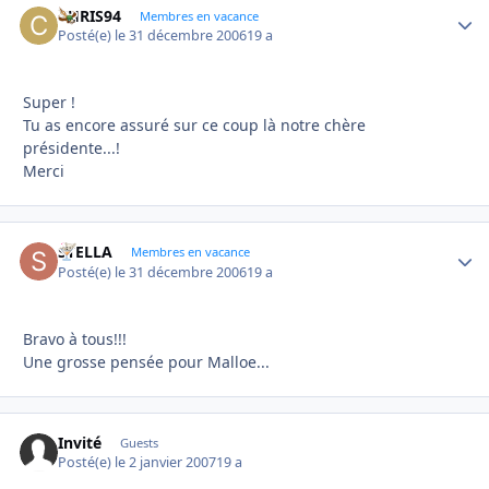
CHRIS94
Autho
Membres en vacance
Posté(e)
le 31 décembre 2006
19 a
Super !
Tu as encore assuré sur ce coup là notre chère
présidente...!
Merci
STELLA
Autho
Membres en vacance
Posté(e)
le 31 décembre 2006
19 a
Bravo à tous!!!
Une grosse pensée pour Malloe...
Invité
Guests
Posté(e)
le 2 janvier 2007
19 a