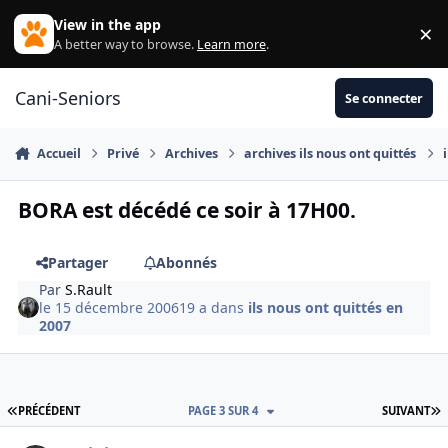
Aller au contenu
View in the app
×
Di
A better way to browse.
Learn more
.
Cani-Seniors
Se connecter
Accueil
Privé
Archives
archives ils nous ont quittés
BORA est décédé ce soir à 17H00.
Partager
Abonnés
Par
S.Rault
le 15 décembre 2006
19 a
dans
ils nous ont quittés en
2007
PREMIÈRE PAGE
D
PRÉCÉDENT
PAGE 3 SUR 4
SUIVANT