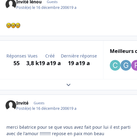
Invité lénou
Guests
Posté(e)
le 16 décembre 2006
19 a
Meilleurs 
Réponses
Vues
Créé
Dernière réponse
55
3,8 k
19 a
19 a
19 a
19 a
Expand topic overview
Invité
Guests
Posté(e)
le 16 décembre 2006
19 a
merci béatrice pour se que vous avez fait pour lui il est parti
avec de l'amour !!!!!!!!! repose en paix mon beau