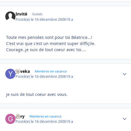
Invité
Guests
Posté(e)
le 16 décembre 2006
19 a
Toute mes pensées sont pour toi Béatrice...!
C'est vrai que c'est un moment super diffiçile.
Courage..je suis de tout coeur avec toi....
yaveka
Autho
Membres en vacance
Posté(e)
le 16 décembre 2006
19 a
je suis de tout coeur avec vous.
gary
Autho
Membres en vacance
Posté(e)
le 16 décembre 2006
19 a