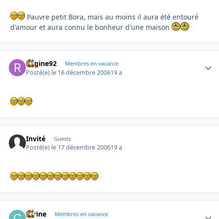
Pauvre petit Bora, mais au moins il aura été entouré
d'amour et aura connu le bonheur d'une maison
Regine92
Autho
Membres en vacance
Posté(e)
le 16 décembre 2006
19 a
Invité
Guests
Posté(e)
le 17 décembre 2006
19 a
carine
Autho
Membres en vacance