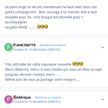
Va petit ange ta vie est maintenant la haut avec tous nos
petits compagnons . Bon courage a ta maman elle a tout
essayée pour toi .Une bougie est allumée pour t'
accompagner
Va petit ANGE ........
FRANCINETTE
Autho
Membres en vacance
Posté(e)
le 16 décembre 2006
19 a
Très attristée de cette mauvaise nouvelle
Merci Béatrice, merci à vous toutes qui vous en êtes occupé
jusqu'au dernier instant, merci ...
Même loin de vous je partage votre chagrin ...
Frédérique
Autho
Membres en vacance
Posté(e)
le 16 décembre 2006
19 a