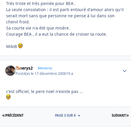
Très triste et très peinée pour BEA .
La seule consolation : il est parti entouré d'amour alors qu'il
serait mort sans que personne ne pense à lui dans son
chenil froid.
Sa courte vie n'a été que misère.
Courage BEA , il a eut la chance de croiser ta route.
MikiB
emerys2
Autho
Membres
Posté(e)
le 17 décembre 2006
19 a
c'est officiel, le pere noel n'existe pas ...
PREMIÈRE PAGE
D
PRÉCÉDENT
PAGE 3 SUR 4
SUIVANT