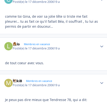
Posté(e)
le 17 décembre 2006
19 a
comme toi Gina, de voir sa jolie tête si triste me fait
pleurer... tu as fait ce qu'il fallait Béa, il souffrait , tu lui as
permis de partir en douceur...
Lolo
Autho
Membres en vacance
Posté(e)
le 17 décembre 2006
19 a
de tout coeur avec vous.
MikiB
Autho
Membres en vacance
Posté(e)
le 17 décembre 2006
19 a
Je peux pas dire mieux que Tendresse 78, qui a dit: