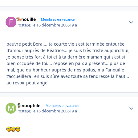
Fanouille
Autho
Membres en vacance
Posté(e)
le 16 décembre 2006
19 a
pauvre petit Bora.... ta courte vie s'est terminée entourée
d'amour auprès de Béatrice... je suis très triste aujourd'hui,
je pense très fort à toi et à ta dernière maman qui s'est si
bien occupée de toi.... repose en paix à présent... plus de
mal, que du bonheur auprès de nos poilus, ma Fanouille
t'accueillera j'en suis sûre avec toute sa tendresse là haut...
au revoir petit ange!
Minouphile
Autho
Membres en vacance
Posté(e)
le 16 décembre 2006
19 a