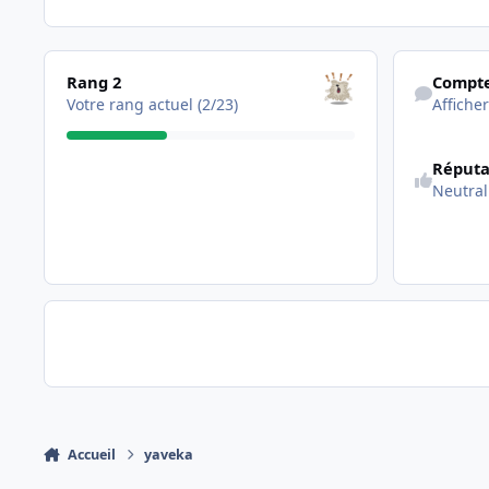
Les voir tous
Afficher son a
Rang 2
Compte
Votre rang actuel (2/23)
Afficher
Réputa
Neutral
Accueil
yaveka