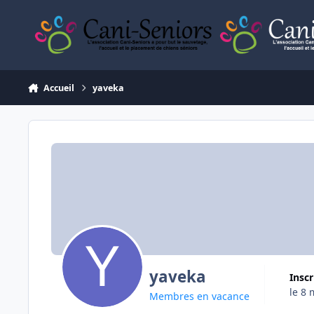
Aller au contenu
Accueil
yaveka
yaveka
Insc
le 8 
Membres en vacance