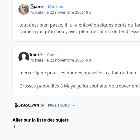
réjane
Membres
Posté(e)
le 22 novembre 2006
19 a
tout c'est bien passé, il lui a enlevé quelques dents du fo
l'aimera jusqu'au bout, avec plein de calins, de tendresse
Invité
Guests
Posté(e)
le 22 novembre 2006
19 a
merci réjane pour ces bonnes nouvelles, ça fait du bien.
Grosses papouilles à Maya, je lui souhaite de trouver enfi
DERNIÈRE PAGE
1
2
3
4
5
6
SUIVANT
PAGE 1 SUR 7
Aller sur la liste des sujets