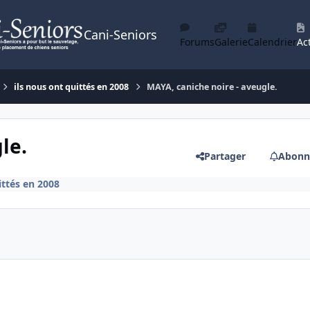
Cani-Seniors
Forums
Galerie
Calendrier
Act
ils nous ont quittés en 2008
MAYA, caniche noire - aveugle.
le.
Partager
Abonn
ittés en 2008