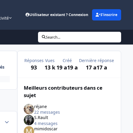
Utilisateur existant ? Connexion
S’inscrire
ivité
Search...
Réponses
Vues
Créé
Dernière réponse
93
13 k
19 a
19 a
17 a
17 a
és
Meilleurs contributeurs dans ce
sujet
réjane
22 messages
S.Rault
Author stats
4 messages
mimidoscar