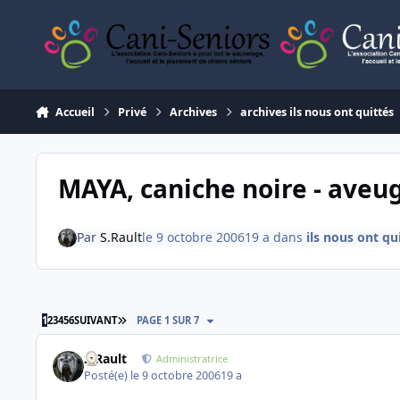
Aller au contenu
Accueil
Privé
Archives
archives ils nous ont quittés
MAYA, caniche noire - aveug
Par
S.Rault
le 9 octobre 2006
19 a
dans
ils nous ont qu
DERNIÈRE PAGE
1
2
3
4
5
6
SUIVANT
PAGE 1 SUR 7
S.Rault
Administratrice
Posté(e)
le 9 octobre 2006
19 a