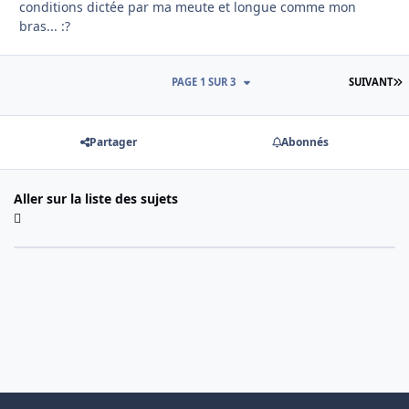
conditions dictée par ma meute et longue comme mon
bras... :?
D
PAGE 1 SUR 3
SUIVANT
Partager
Abonnés
Aller sur la liste des sujets