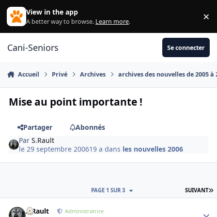
Aller au contenu
View in the app
×
Di
A better way to browse.
Learn more
.
Cani-Seniors
Se connecter
Accueil
Privé
Archives
archives des nouvelles de 2005 à
Mise au point importante !
Partager
Abonnés
Par
S.Rault
le 29 septembre 2006
19 a
dans
les nouvelles 2006
D
PAGE 1 SUR 3
SUIVANT
S.Rault
Autho
Administratrice