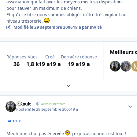
association qui fait avec les moyens mis à sa disposition
pour sauver un maximum de chiens.
Et qu'à ce titre nous sommes obligés d'être très vigilant au
niveau trésorerie.
Modifié
le 29 septembre 2006
19 a
par Invité
Meilleurs 
Réponses
Vues
Créé
Dernière réponse
36
1,8 k
19 a
19 a
19 a
19 a
Expand topic overview
S.Rault
Autho
Administratrice
Posté(e)
le 29 septembre 2006
19 a
AUTEUR
Meuh non chui pas énervée
, j'explicassionne c'est tout !