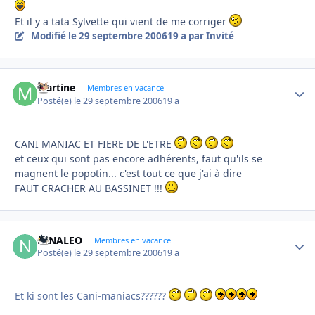
Et il y a tata Sylvette qui vient de me corriger
Modifié
le 29 septembre 2006
19 a
par Invité
Martine
Autho
Membres en vacance
Posté(e)
le 29 septembre 2006
19 a
CANI MANIAC ET FIERE DE L'ETRE
et ceux qui sont pas encore adhérents, faut qu'ils se
magnent le popotin... c'est tout ce que j'ai à dire
FAUT CRACHER AU BASSINET !!!
NINALEO
Autho
Membres en vacance
Posté(e)
le 29 septembre 2006
19 a
Et ki sont les Cani-maniacs??????