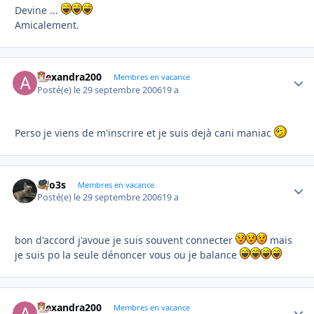
Devine ...
Amicalement.
alexandra200
Autho
Membres en vacance
Posté(e)
le 29 septembre 2006
19 a
Perso je viens de m'inscrire et je suis dejà cani maniac
lolo3s
Autho
Membres en vacance
Posté(e)
le 29 septembre 2006
19 a
bon d'accord j'avoue je suis souvent connecter
mais
je suis po la seule dénoncer vous ou je balance
alexandra200
Autho
Membres en vacance