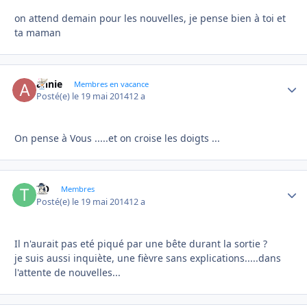
on attend demain pour les nouvelles, je pense bien à toi et
ta maman
annie
Autho
Membres en vacance
Posté(e)
le 19 mai 2014
12 a
On pense à Vous .....et on croise les doigts ...
TO
Autho
Membres
Posté(e)
le 19 mai 2014
12 a
Il n'aurait pas eté piqué par une bête durant la sortie ?
je suis aussi inquiète, une fièvre sans explications.....dans
l'attente de nouvelles...