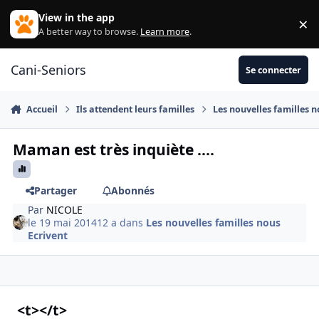
Aller au contenu
View in the app
×
Di
A better way to browse.
Learn more
.
Cani-Seniors
Se connecter
Accueil
Ils attendent leurs familles
Les nouvelles familles n
Maman est très inquiète ....
Partager
Abonnés
Par
NICOLE
le 19 mai 2014
12 a
dans
Les nouvelles familles nous
Ecrivent
<t></t>