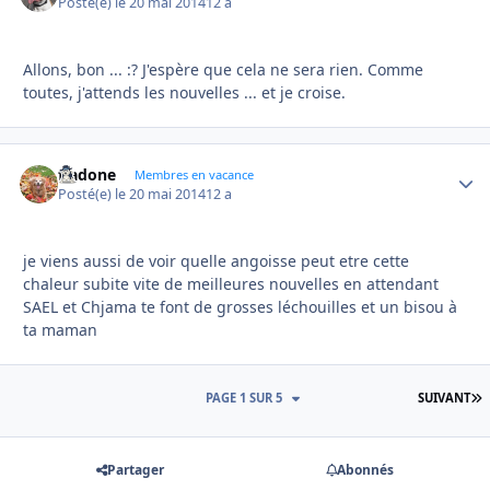
Posté(e)
le 20 mai 2014
12 a
Allons, bon ... :? J'espère que cela ne sera rien. Comme
toutes, j'attends les nouvelles ... et je croise.
fiadone
Autho
Membres en vacance
Posté(e)
le 20 mai 2014
12 a
je viens aussi de voir quelle angoisse peut etre cette
chaleur subite vite de meilleures nouvelles en attendant
SAEL et Chjama te font de grosses léchouilles et un bisou à
ta maman
D
PAGE 1 SUR 5
SUIVANT
Partager
Abonnés