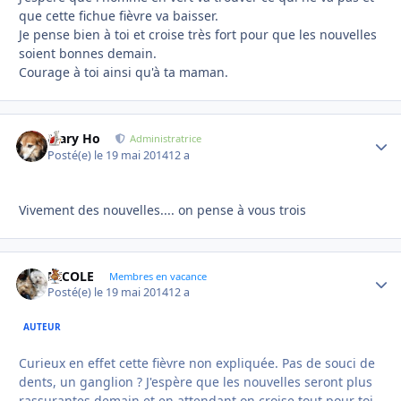
que cette fichue fièvre va baisser.
Je pense bien à toi et croise très fort pour que les nouvelles
soient bonnes demain.
Courage à toi ainsi qu'à ta maman.
Mary Ho
Autho
Administratrice
Posté(e)
le 19 mai 2014
12 a
Vivement des nouvelles.... on pense à vous trois
NICOLE
Autho
Membres en vacance
Posté(e)
le 19 mai 2014
12 a
AUTEUR
Curieux en effet cette fièvre non expliquée. Pas de souci de
dents, un ganglion ? J'espère que les nouvelles seront plus
rassurantes demain et en attendant on croise tout pour toi