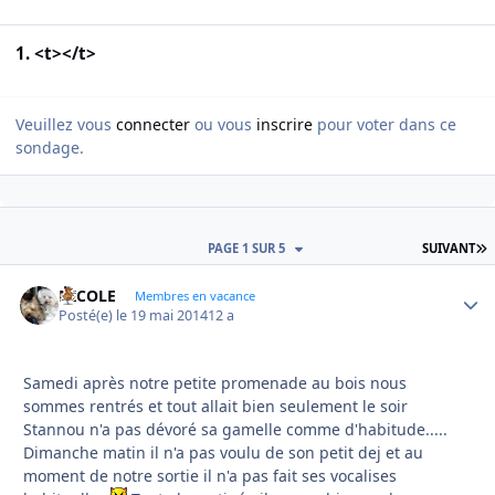
1. <t></t>
Veuillez vous
connecter
ou vous
inscrire
pour voter dans ce
sondage.
D
PAGE 1 SUR 5
SUIVANT
NICOLE
Autho
Membres en vacance
Posté(e)
le 19 mai 2014
12 a
Samedi après notre petite promenade au bois nous
sommes rentrés et tout allait bien seulement le soir
Stannou n'a pas dévoré sa gamelle comme d'habitude.....
Dimanche matin il n'a pas voulu de son petit dej et au
moment de notre sortie il n'a pas fait ses vocalises