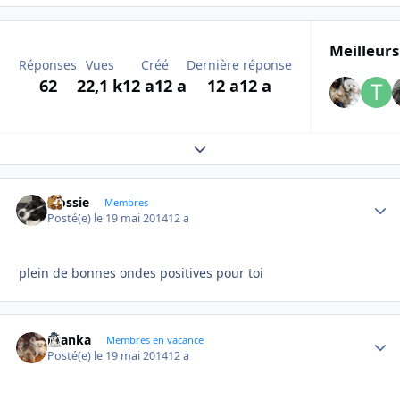
Meilleurs
Réponses
Vues
Créé
Dernière réponse
62
22,1 k
12 a
12 a
12 a
12 a
Expand topic overview
Flossie
Autho
Membres
Posté(e)
le 19 mai 2014
12 a
plein de bonnes ondes positives pour toi
branka
Autho
Membres en vacance
Posté(e)
le 19 mai 2014
12 a