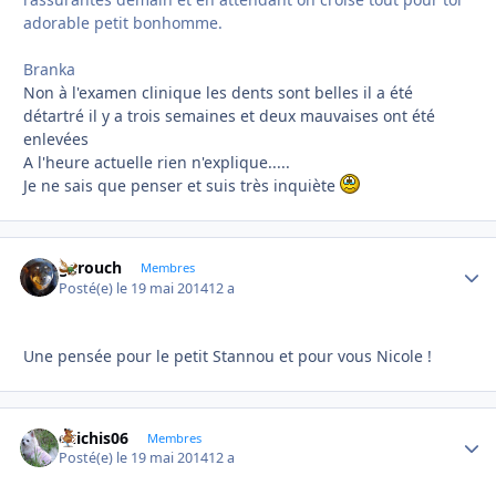
adorable petit bonhomme.
Branka
Non à l'examen clinique les dents sont belles il a été
détartré il y a trois semaines et deux mauvaises ont été
enlevées
A l'heure actuelle rien n'explique.....
Je ne sais que penser et suis très inquiète
garouch
Autho
Membres
Posté(e)
le 19 mai 2014
12 a
Une pensée pour le petit Stannou et pour vous Nicole !
chichis06
Autho
Membres
Posté(e)
le 19 mai 2014
12 a