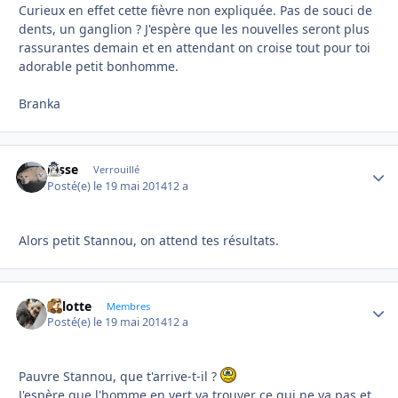
Curieux en effet cette fièvre non expliquée. Pas de souci de
dents, un ganglion ? J'espère que les nouvelles seront plus
rassurantes demain et en attendant on croise tout pour toi
adorable petit bonhomme.
Branka
josse
Autho
Verrouillé
Posté(e)
le 19 mai 2014
12 a
Alors petit Stannou, on attend tes résultats.
Lolotte
Autho
Membres
Posté(e)
le 19 mai 2014
12 a
Pauvre Stannou, que t'arrive-t-il ?
J'espère que l'homme en vert va trouver ce qui ne va pas et