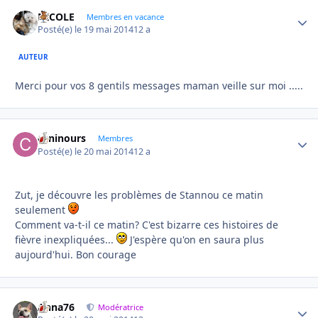
NICOLE
Autho
Membres en vacance
Posté(e)
le 19 mai 2014
12 a
AUTEUR
Merci pour vos 8 gentils messages maman veille sur moi .....
caninours
Autho
Membres
Posté(e)
le 20 mai 2014
12 a
Zut, je découvre les problèmes de Stannou ce matin
seulement
Comment va-t-il ce matin? C'est bizarre ces histoires de
fièvre inexpliquées...
J'espère qu'on en saura plus
aujourd'hui. Bon courage
Anna76
Autho
Modératrice