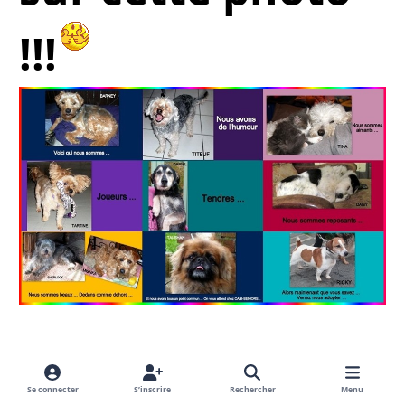
!!!
& n'oubliez pas
Se connecter
S’inscrire
Rechercher
Menu