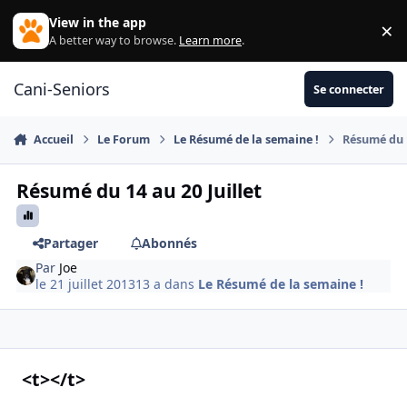
Aller au contenu
View in the app
×
Di
A better way to browse.
Learn more
.
Cani-Seniors
Se connecter
Accueil
Le Forum
Le Résumé de la semaine !
Résumé du 1
Résumé du 14 au 20 Juillet
Partager
Abonnés
Par
Joe
le 21 juillet 2013
13 a
dans
Le Résumé de la semaine !
<t></t>