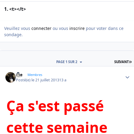
1. <t></t>
Veuillez vous
connecter
ou vous
inscrire
pour voter dans ce
sondage.
D
PAGE 1 SUR 2
SUIVANT
Joe
Autho
Membres
Posté(e)
le 21 juillet 2013
13 a
Ça s'est passé
cette semaine