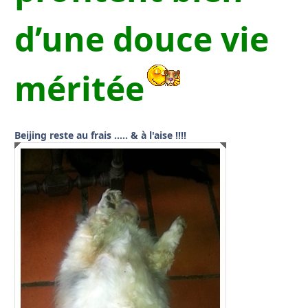
d’une douce vie
méritée
Beijing reste au frais ….. & à l'aise !!!!