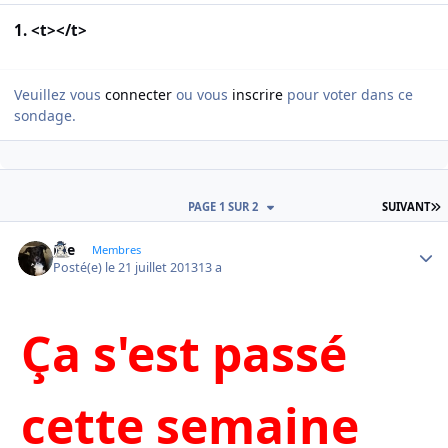
1. <t></t>
Veuillez vous
connecter
ou vous
inscrire
pour voter dans ce
sondage.
D
PAGE 1 SUR 2
SUIVANT
Joe
Autho
Membres
Posté(e)
le 21 juillet 2013
13 a
Ça s'est passé
cette semaine