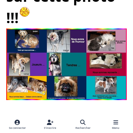
!!!
& n'oubliez pas
Se connecter
S’inscrire
Rechercher
Menu