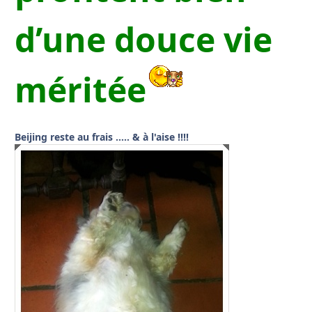
d’une douce vie
méritée
Beijing reste au frais ….. & à l'aise !!!!