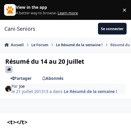
Aller au contenu
View in the app
×
Di
A better way to browse.
Learn more
.
Cani-Seniors
Se connecter
Accueil
Le Forum
Le Résumé de la semaine !
Résumé du 1
Résumé du 14 au 20 Juillet
Partager
Abonnés
Par
Joe
le 21 juillet 2013
13 a
dans
Le Résumé de la semaine !
<t></t>