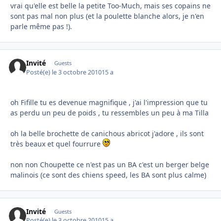
vrai qu'elle est belle la petite Too-Much, mais ses copains ne
sont pas mal non plus (et la poulette blanche alors, je n'en
parle même pas !).
Invité
Guests
Posté(e)
le 3 octobre 2010
15 a
oh Fifille tu es devenue magnifique , j'ai l'impression que tu
as perdu un peu de poids , tu ressembles un peu à ma Tilla
oh la belle brochette de canichous abricot j'adore , ils sont
très beaux et quel fourrure
non non Choupette ce n'est pas un BA c'est un berger belge
malinois (ce sont des chiens speed, les BA sont plus calme)
Invité
Guests
Posté(e)
le 3 octobre 2010
15 a