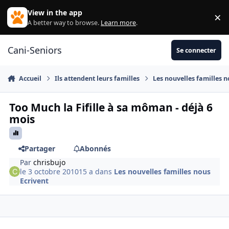
Aller au contenu
View in the app
×
Di
A better way to browse.
Learn more
.
Cani-Seniors
Se connecter
Accueil
Ils attendent leurs familles
Les nouvelles familles n
Too Much la Fifille à sa môman - déjà 6
mois
Partager
Abonnés
Par
chrisbujo
le 3 octobre 2010
15 a
dans
Les nouvelles familles nous
Ecrivent