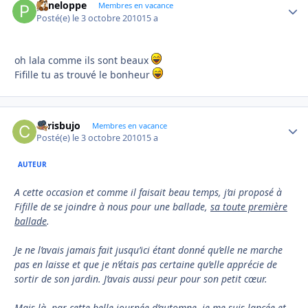
peneloppe
Autho
Membres en vacance
Posté(e)
le 3 octobre 2010
15 a
oh lala comme ils sont beaux
Fifille tu as trouvé le bonheur
chrisbujo
Autho
Membres en vacance
Posté(e)
le 3 octobre 2010
15 a
AUTEUR
A cette occasion et comme il faisait beau temps, j’ai proposé à
Fifille de se joindre à nous pour une ballade,
sa toute première
ballade
.
Je ne l’avais jamais fait jusqu’ici étant donné qu’elle ne marche
pas en laisse et que je n’étais pas certaine qu’elle apprécie de
sortir de son jardin. J’avais aussi peur pour son petit cœur.
Mais là, par cette belle journée d’automne, je me suis lancée et