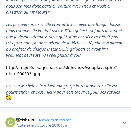
nous sommes donc parti en voiture avec Titou et Nash en
direction du Mt Mourex.
Les premiers mètres elle était attachée avec une longue laisse,
mais comme elle voulait suivre Titou qui est toujours devant et
que je devais attendre Nash qui traîne derrière ce n’était pas
très pratique. J’ai donc décidé de la lâcher et là, elle a vraiment
pu profiter de chaque instant. Elle galopait et avait l’air
vraiment heureuse. Un réel plaisir à voir
http://img695.imageshack.us/slideshow/webplayer.php?
id=p1000502f.jpg
P.S. Oui Michèle elle a bien maigri (je la rationne car elle est
gourmande), et c'est mieux pour son coeur et pour ses rotules
chrisbujo
Autho
Membres en vacance
Posté(e)
le 3 octobre 2010
15 a