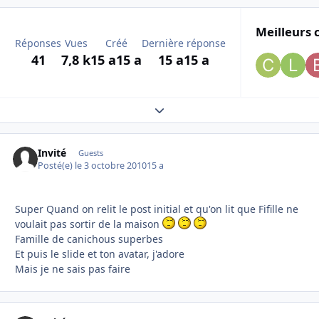
Meilleurs 
Réponses
Vues
Créé
Dernière réponse
41
7,8 k
15 a
15 a
15 a
15 a
Expand topic overview
Invité
Guests
Posté(e)
le 3 octobre 2010
15 a
Super Quand on relit le post initial et qu'on lit que Fifille ne
voulait pas sortir de la maison
Famille de canichous superbes
Et puis le slide et ton avatar, j'adore
Mais je ne sais pas faire