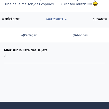
une belle maison,des copines........C'est too mutch!!!!!!
PREMIÈRE PAGE
D
PRÉCÉDENT
PAGE 2 SUR 3
SUIVANT
Partager
Abonnés
Aller sur la liste des sujets