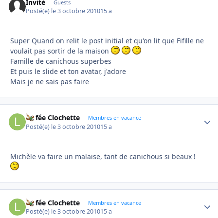
Invité
Guests
Posté(e)
le 3 octobre 2010
15 a
Super Quand on relit le post initial et qu'on lit que Fifille ne
voulait pas sortir de la maison
Famille de canichous superbes
Et puis le slide et ton avatar, j'adore
Mais je ne sais pas faire
La fée Clochette
Autho
Membres en vacance
Posté(e)
le 3 octobre 2010
15 a
Michèle va faire un malaise, tant de canichous si beaux !
La fée Clochette
Autho
Membres en vacance
Posté(e)
le 3 octobre 2010
15 a