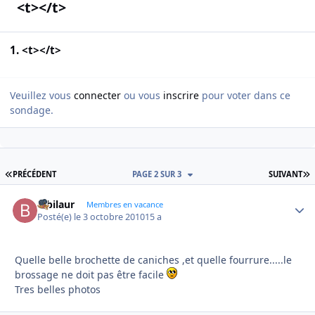
<t></t>
1. <t></t>
Veuillez vous
connecter
ou vous
inscrire
pour voter dans ce
sondage.
PREMIÈRE PAGE
D
PRÉCÉDENT
PAGE 2 SUR 3
SUIVANT
bibilaur
Autho
Membres en vacance
Posté(e)
le 3 octobre 2010
15 a
Quelle belle brochette de caniches ,et quelle fourrure.....le
brossage ne doit pas être facile
Tres belles photos