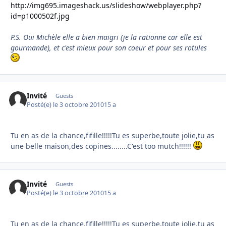
http://img695.imageshack.us/slideshow/webplayer.php?
id=p1000502f.jpg
P.S. Oui Michèle elle a bien maigri (je la rationne car elle est
gourmande), et c'est mieux pour son coeur et pour ses rotules
Invité
Guests
Posté(e)
le 3 octobre 2010
15 a
Tu en as de la chance,fifille!!!!!Tu es superbe,toute jolie,tu as
une belle maison,des copines........C'est too mutch!!!!!!
Invité
Guests
Posté(e)
le 3 octobre 2010
15 a
Tu en as de la chance,fifille!!!!!Tu es superbe,toute jolie,tu as