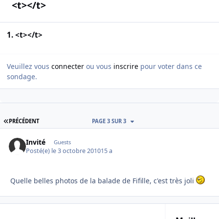
<t></t>
1. <t></t>
Veuillez vous
connecter
ou vous
inscrire
pour voter dans ce
sondage.
PREMIÈRE PAGE
PRÉCÉDENT
PAGE 3 SUR 3
Invité
Guests
Posté(e)
le 3 octobre 2010
15 a
Quelle belles photos de la balade de Fifille, c'est très joli