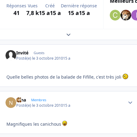
Meilleurs 
Réponses
Vues
Créé
Dernière réponse
41
7,8 k
15 a
15 a
15 a
15 a
Expand topic overview
Invité
Guests
Posté(e)
le 3 octobre 2010
15 a
Quelle belles photos de la balade de Fifille, c'est très joli
Nina
Autho
Membres
Posté(e)
le 3 octobre 2010
15 a
Magnifiques les canichous