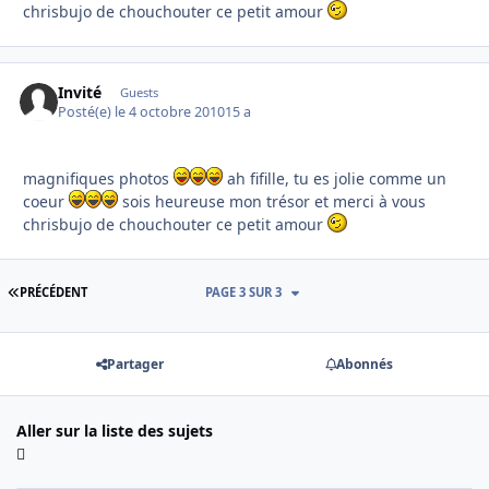
chrisbujo de chouchouter ce petit amour
Invité
Guests
Posté(e)
le 4 octobre 2010
15 a
magnifiques photos
ah fifille, tu es jolie comme un
coeur
sois heureuse mon trésor et merci à vous
chrisbujo de chouchouter ce petit amour
PREMIÈRE PAGE
PRÉCÉDENT
PAGE 3 SUR 3
Partager
Abonnés
Aller sur la liste des sujets