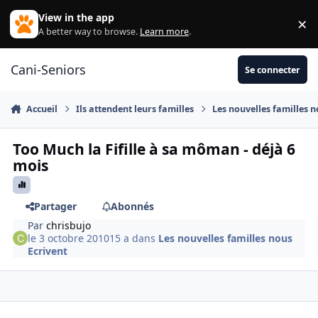
Aller au contenu
View in the app
×
Di
A better way to browse.
Learn more
.
Cani-Seniors
Se connecter
Accueil
Ils attendent leurs familles
Les nouvelles familles n
Too Much la Fifille à sa môman - déjà 6
mois
Partager
Abonnés
Par
chrisbujo
le 3 octobre 2010
15 a
dans
Les nouvelles familles nous
Ecrivent