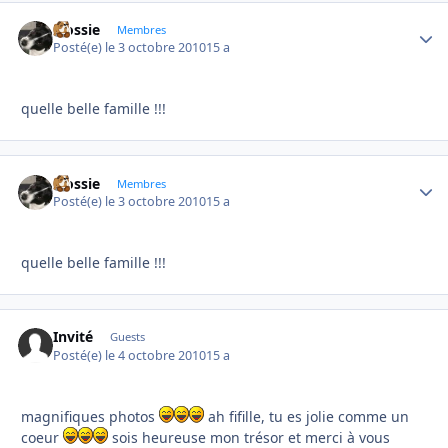
Flossie
Autho
Membres
Posté(e)
le 3 octobre 2010
15 a
quelle belle famille !!!
Flossie
Autho
Membres
Posté(e)
le 3 octobre 2010
15 a
quelle belle famille !!!
Invité
Guests
Posté(e)
le 4 octobre 2010
15 a
magnifiques photos
ah fifille, tu es jolie comme un
coeur
sois heureuse mon trésor et merci à vous