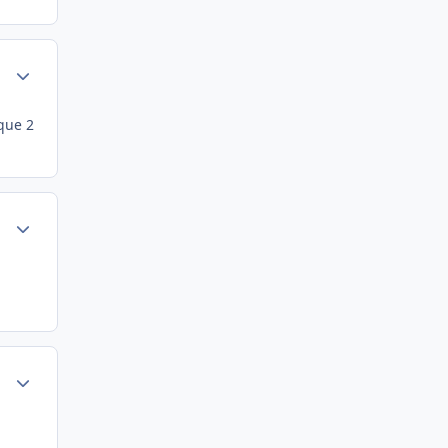
Author stats
 que 2
Author stats
Author stats