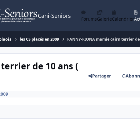
Cani-Seniors
Forums
Galerie
Calendrier
Act
placés
les CS placés en 2009
FANNY-FIONA mamie cairn terrier de 
rrier de 10 ans (
Partager
Abonn
2009