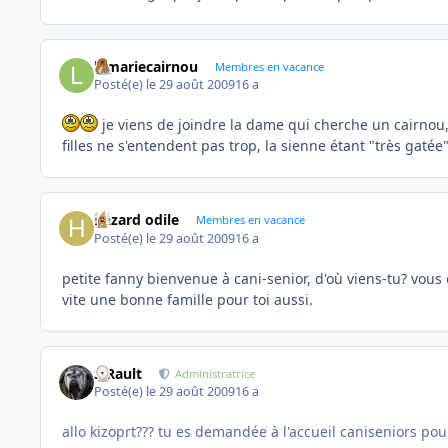
lamariecairnou
Membres en vacance
Posté(e)
le 29 août 2009
16 a
je viens de joindre la dame qui cherche un cairnou, 
filles ne s'entendent pas trop, la sienne étant "très gatée" m
hazard odile
Membres en vacance
Posté(e)
le 29 août 2009
16 a
petite fanny bienvenue à cani-senior, d'où viens-tu? vou
vite une bonne famille pour toi aussi.
S.Rault
Administratrice
Posté(e)
le 29 août 2009
16 a
allo kizoprt??? tu es demandée à l'accueil caniseniors po