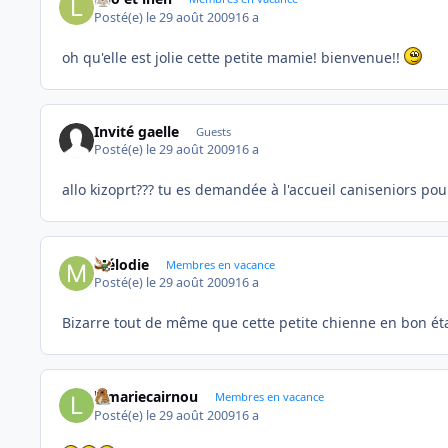
Posté(e)
le 29 août 2009
16 a
oh qu'elle est jolie cette petite mamie! bienvenue!!
Invité gaelle
Guests
Posté(e)
le 29 août 2009
16 a
allo kizoprt??? tu es demandée à l'accueil caniseniors po
Mélodie
Membres en vacance
Posté(e)
le 29 août 2009
16 a
Bizarre tout de même que cette petite chienne en bon état
lamariecairnou
Membres en vacance
Posté(e)
le 29 août 2009
16 a