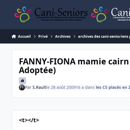
Aller au contenu
Accueil
Privé
Archives
archives des cani-senioriens 
FANNY-FIONA mamie cairn te
Adoptée)
Par
S.Rault
le 28 août 2009
16 a
dans
les CS placés en 
<t></t>