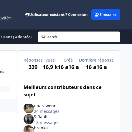
Utilisateur existant ? Connexion
S’inscrire
ivité
10 ans ( Adoptée)
Search...
Réponses
Vues
Créé
Dernière réponse
339
16,9 k
16 a
16 a
16 a
16 a
és
Meilleurs contributeurs dans ce
sujet
unarawenn
24 messages
S.Rault
18 messages
branka