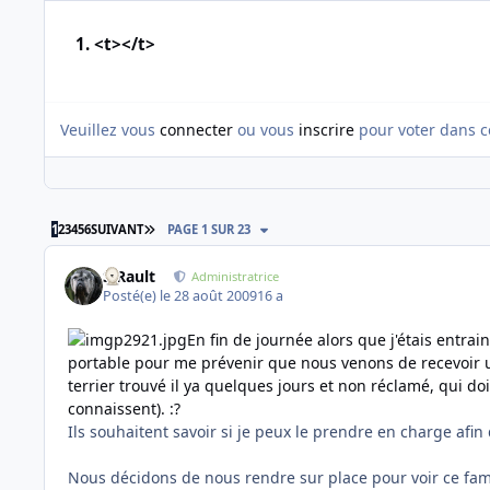
1. <t></t>
Veuillez vous
connecter
ou vous
inscrire
pour voter dans c
DERNIÈRE PAGE
1
2
3
4
5
6
SUIVANT
PAGE 1 SUR 23
S.Rault
Administratrice
Posté(e)
le 28 août 2009
16 a
En fin de journée alors que j'étais entrai
portable pour me prévenir que nous venons de recevoir un
terrier trouvé il ya quelques jours et non réclamé, qui d
connaissent). :?
Ils souhaitent savoir si je peux le prendre en charge afin d
Nous décidons de nous rendre sur place pour voir ce fameu