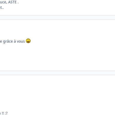
uce, ASTE .
t..
ée grâce à vous
!! :?