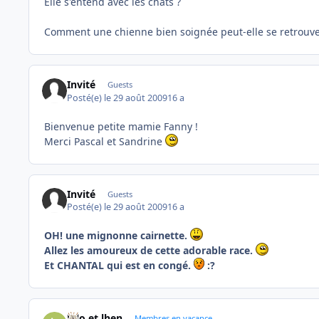
Elle s'entend avec les chats ?
Comment une chienne bien soignée peut-elle se retrouve
Invité
Guests
Posté(e)
le 29 août 2009
16 a
Bienvenue petite mamie Fanny !
Merci Pascal et Sandrine
Invité
Guests
Posté(e)
le 29 août 2009
16 a
OH! une mignonne cairnette.
Allez les amoureux de cette adorable race.
Et CHANTAL qui est en congé.
:?
lolo et lhen
Membres en vacance