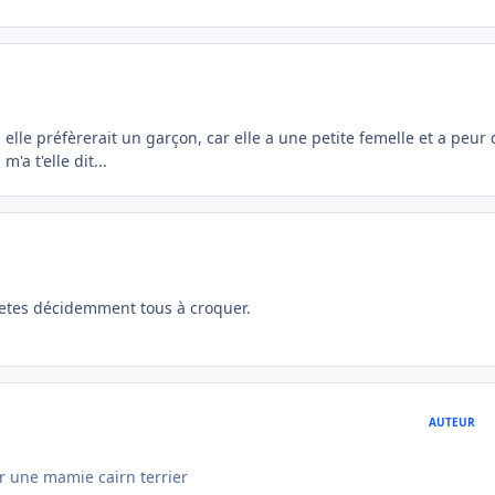
elle préfèrerait un garçon, car elle a une petite femelle et a peur
'a t'elle dit...
s etes décidemment tous à croquer.
AUTEUR
ur une mamie cairn terrier