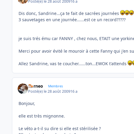
Posté(e)
le 28 août 2009
16 a
Dis donc, Sandrine...ça te fait de sacrées journées
3 sauvetages en une journée......est ce un record?????
je suis trés ému car FANNY , chez nous, ETAIT une yorkin
Merci pour avoir évité le mouroir à cette Fanny qui j'en s
Allez Sandrine, vas te coucher......ton...EWOK t'attends
borneo
Membres
Posté(e)
le 28 août 2009
16 a
Bonjour,
elle est très mignonne.
Le véto a-t-il su dire si elle est stérilisée ?