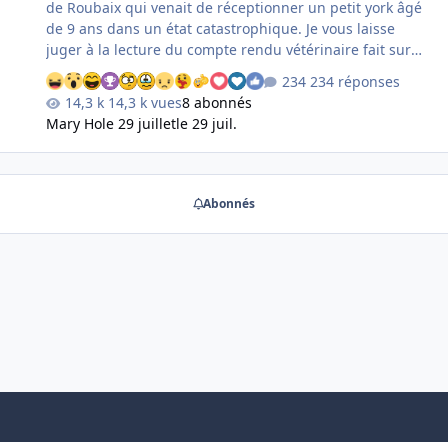
de Roubaix qui venait de réceptionner un petit york âgé
de 9 ans dans un état catastrophique. Je vous laisse
juger à la lecture du compte rendu vétérinaire fait sur
ce chien qui s'appelle Nougat. Nougat : Entré en
234 réponses
fourrière déjà identifié. Il a 9 ans. Arrivé maigre : 2.200
14,3 k vues
8 abonnés
kg et en très mauvais état : Bourres de poils et pulicose
Mary Ho
le 29 juillet
le 29 juil.
sévère. Dents : Reste juste une prémolaire. Souffle
cardiaque. Démarche au pas de l'oie avec
hyperextension des antérieurs + déficit proprioceptif.
Possibles signes neuro ? Probable arthrose du bassin.
Abonnés
Ponte de mouches à l'arrière train (entre les cuisses) +
entre les yeux; Nous lui …