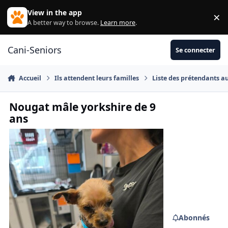
Aller au contenu
View in the app
×
Di
A better way to browse.
Learn more
.
Cani-Seniors
Se connecter
Accueil
Ils attendent leurs familles
Liste des prétendants a
Nougat mâle yorkshire de 9
ans
Abonnés