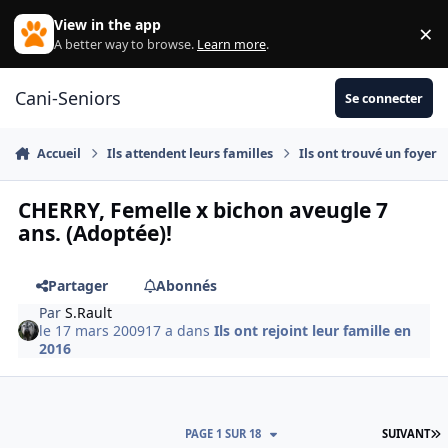
Aller au contenu
View in the app
×
Di
A better way to browse.
Learn more
.
Cani-Seniors
Se connecter
Accueil
Ils attendent leurs familles
Ils ont trouvé un foyer
CHERRY, Femelle x bichon aveugle 7
ans. (Adoptée)!
Partager
Abonnés
Par
S.Rault
le 17 mars 2009
17 a
dans
Ils ont rejoint leur famille en
2016
D
PAGE 1 SUR 18
SUIVANT