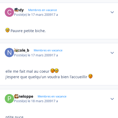
cindy
Autho
Membres en vacance
Posté(e)
le 17 mars 2009
17 a
Pauvre petite biche.
Nicole_b
Autho
Membres en vacance
Posté(e)
le 17 mars 2009
17 a
elle me fait mal au coeur
j'espere que quelqu'un voudra bien l'accueillir
peneloppe
Autho
Membres en vacance
Posté(e)
le 18 mars 2009
17 a
ptite puce