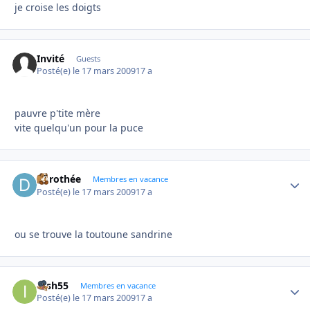
je croise les doigts
Invité
Guests
Posté(e)
le 17 mars 2009
17 a
pauvre p'tite mère
vite quelqu'un pour la puce
dorothée
Autho
Membres en vacance
Posté(e)
le 17 mars 2009
17 a
ou se trouve la toutoune sandrine
irish55
Autho
Membres en vacance
Posté(e)
le 17 mars 2009
17 a