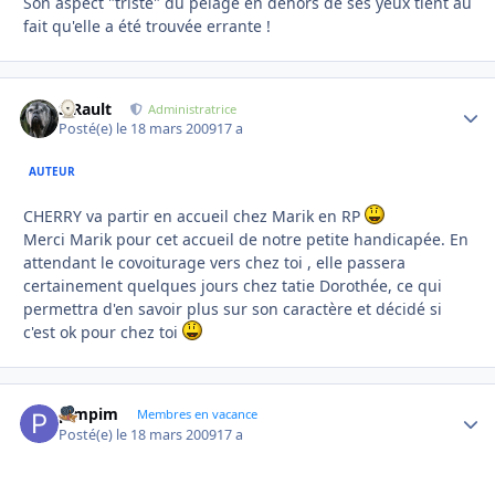
Son aspect "triste" du pelage en dehors de ses yeux tient au
fait qu'elle a été trouvée errante !
S.Rault
Autho
Administratrice
Posté(e)
le 18 mars 2009
17 a
AUTEUR
CHERRY va partir en accueil chez Marik en RP
Merci Marik pour cet accueil de notre petite handicapée. En
attendant le covoiturage vers chez toi , elle passera
certainement quelques jours chez tatie Dorothée, ce qui
permettra d'en savoir plus sur son caractère et décidé si
c'est ok pour chez toi
pimpim
Autho
Membres en vacance
Posté(e)
le 18 mars 2009
17 a