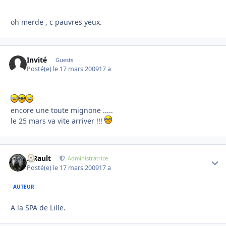
oh merde , c pauvres yeux.
Invité
Guests
Posté(e)
le 17 mars 2009
17 a
encore une toute mignone .....
le 25 mars va vite arriver !!!
S.Rault
Autho
Administratrice
Posté(e)
le 17 mars 2009
17 a
AUTEUR
A la SPA de Lille.