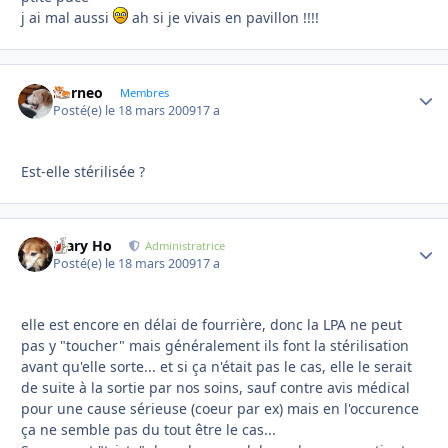
j ai mal aussi
ah si je vivais en pavillon !!!!
borneo
Autho
Membres
Posté(e)
le 18 mars 2009
17 a
Est-elle stérilisée ?
Mary Ho
Autho
Administratrice
Posté(e)
le 18 mars 2009
17 a
elle est encore en délai de fourrière, donc la LPA ne peut
pas y "toucher" mais généralement ils font la stérilisation
avant qu'elle sorte... et si ça n'était pas le cas, elle le serait
de suite à la sortie par nos soins, sauf contre avis médical
pour une cause sérieuse (coeur par ex) mais en l'occurence
ça ne semble pas du tout être le cas...