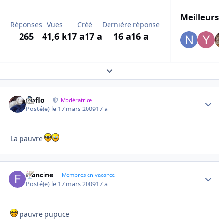
Meilleurs
Réponses
Vues
Créé
Dernière réponse
265
41,6 k
17 a
17 a
16 a
16 a
Expand topic overview
floflo
Autho
Modératrice
Posté(e)
le 17 mars 2009
17 a
La pauvre
francine
Autho
Membres en vacance
Posté(e)
le 17 mars 2009
17 a
pauvre pupuce