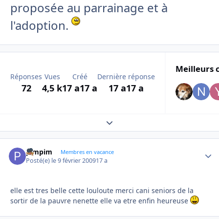
proposée au parrainage et à
l'adoption.
Meilleurs 
Réponses
Vues
Créé
Dernière réponse
72
4,5 k
17 a
17 a
17 a
17 a
Expand topic overview
pimpim
Autho
Membres en vacance
Posté(e)
le 9 février 2009
17 a
elle est tres belle cette louloute merci cani seniors de la
sortir de la pauvre nenette elle va etre enfin heureuse