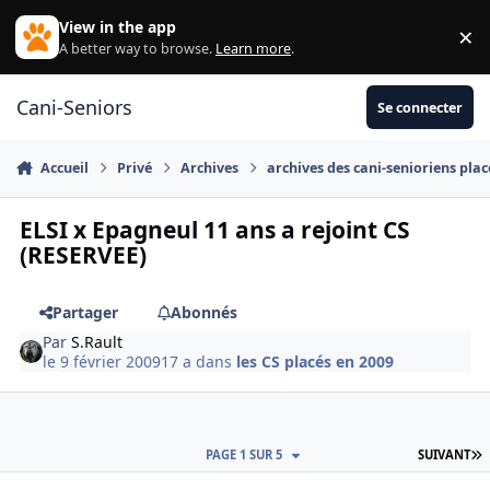
Aller au contenu
View in the app
×
Di
A better way to browse.
Learn more
.
Cani-Seniors
Se connecter
Accueil
Privé
Archives
archives des cani-senioriens plac
ELSI x Epagneul 11 ans a rejoint CS
(RESERVEE)
Partager
Abonnés
Par
S.Rault
le 9 février 2009
17 a
dans
les CS placés en 2009
D
PAGE 1 SUR 5
SUIVANT