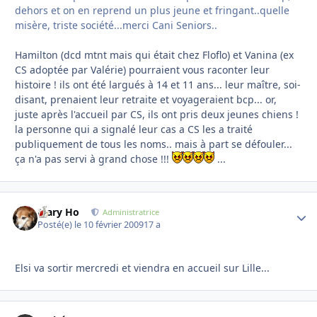
dehors et on en reprend un plus jeune et fringant..quelle
misère, triste société...merci Cani Seniors..
Hamilton (dcd mtnt mais qui était chez Floflo) et Vanina (ex
CS adoptée par Valérie) pourraient vous raconter leur
histoire ! ils ont été largués à 14 et 11 ans... leur maître, soi-
disant, prenaient leur retraite et voyageraient bcp... or,
juste après l'accueil par CS, ils ont pris deux jeunes chiens !
la personne qui a signalé leur cas a CS les a traité
publiquement de tous les noms.. mais à part se défouler...
ça n'a pas servi à grand chose !!!
...
Mary Ho
Autho
Administratrice
Posté(e)
le 10 février 2009
17 a
Elsi va sortir mercredi et viendra en accueil sur Lille...