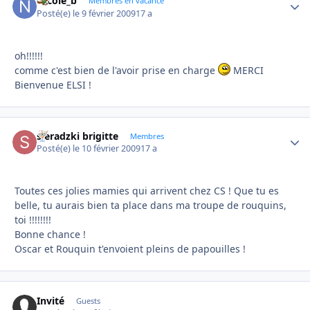
Nicole_b
Autho
Membres en vacance
Posté(e)
le 9 février 2009
17 a
oh!!!!!!
comme c'est bien de l'avoir prise en charge
MERCI
Bienvenue ELSI !
sieradzki brigitte
Autho
Membres
Posté(e)
le 10 février 2009
17 a
Toutes ces jolies mamies qui arrivent chez CS ! Que tu es
belle, tu aurais bien ta place dans ma troupe de rouquins,
toi !!!!!!!!
Bonne chance !
Oscar et Rouquin t'envoient pleins de papouilles !
Invité
Guests