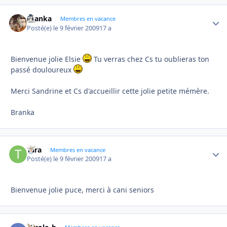
branka
Autho
Membres en vacance
Posté(e)
le 9 février 2009
17 a
Bienvenue jolie Elsie
Tu verras chez Cs tu oublieras ton
passé douloureux
Merci Sandrine et Cs d'accueillir cette jolie petite mémère.
Branka
Tara
Autho
Membres en vacance
Posté(e)
le 9 février 2009
17 a
Bienvenue jolie puce, merci à cani seniors