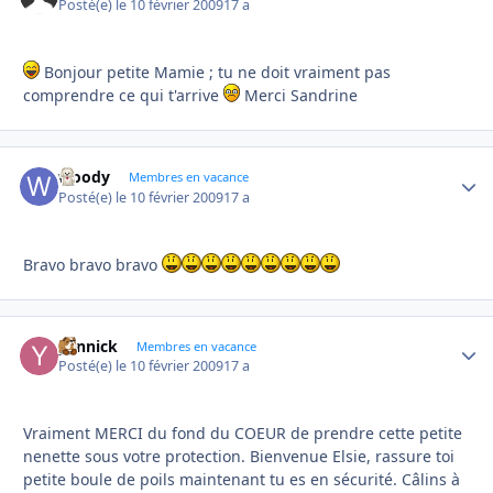
Posté(e)
le 10 février 2009
17 a
Bonjour petite Mamie ; tu ne doit vraiment pas
comprendre ce qui t'arrive
Merci Sandrine
woody
Autho
Membres en vacance
Posté(e)
le 10 février 2009
17 a
Bravo bravo bravo
yannick
Autho
Membres en vacance
Posté(e)
le 10 février 2009
17 a
Vraiment MERCI du fond du COEUR de prendre cette petite
nenette sous votre protection. Bienvenue Elsie, rassure toi
petite boule de poils maintenant tu es en sécurité. Câlins à