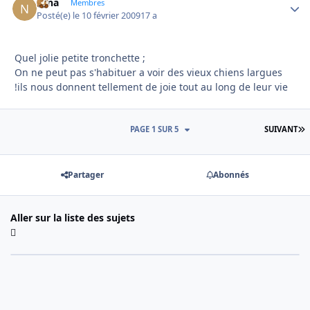
Nina
Autho
Membres
Posté(e)
le 10 février 2009
17 a
Quel jolie petite tronchette ;
On ne peut pas s'habituer a voir des vieux chiens largues
!ils nous donnent tellement de joie tout au long de leur vie
D
PAGE 1 SUR 5
SUIVANT
Partager
Abonnés
Aller sur la liste des sujets