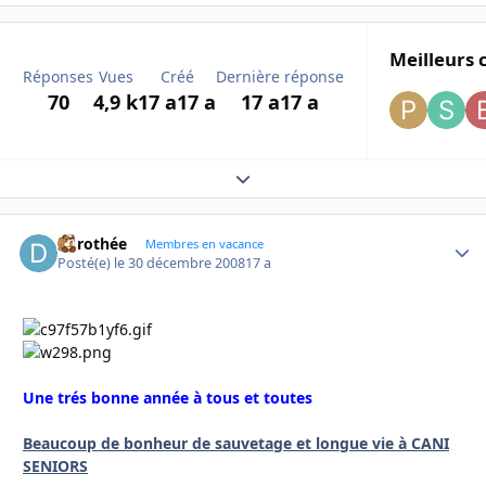
Meilleurs 
Réponses
Vues
Créé
Dernière réponse
70
4,9 k
17 a
17 a
17 a
17 a
Expand topic overview
dorothée
Autho
Membres en vacance
Posté(e)
le 30 décembre 2008
17 a
Une trés bonne année à tous et toutes
Beaucoup de bonheur de sauvetage et longue vie à CANI
SENIORS