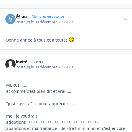
valou
Autho
Membres en vacance
Posté(e)
le 30 décembre 2008
17 a
Bonne année à tous et à toutes
Invité
Guests
Posté(e)
le 30 décembre 2008
17 a
MERCI ......
et comme c'est bien dit et vrai .....
"juste assez " ....pour apprécier .....
moi, je voudrais
adoptions+++++++++++++++++++++++++++++++
abandons et maltraitance ...le strict minimun et c'est encore