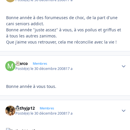
Bonne année à des forumeuses de choc, de la part d'une
cani seniors addict.
Bonne année "juste assez" à vous, à vos poilus et griffus et
à tous les autres zanimos.
Que j'aime vous retrouver, cela me réconcilie avec la vie !
Marco
Autho
Membres
Posté(e)
le 30 décembre 2008
17 a
Bonne année à vous tous.
cathyjp12
Autho
Membres
Posté(e)
le 30 décembre 2008
17 a