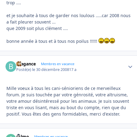
trop ....
et je souhaite à tous de garder nos loulous .....car 2008 nous
a fait pleurer souvent ...
que 2009 soit plus clément ....
bonne année à tous et à tous nos poilus !!!!!!
Bragance
Autho
Membres en vacance
Posté(e)
le 30 décembre 2008
17 a
Mille voeux à tous les cani-sénioriens de ce merveilleux
forum. Je suis touchée par votre génrosité, votre altruisme,
votre amour désintéressé pour les animaux. Je suis souvent
triste en vous lisant, mais au bout du compte, rien que du
positif. Vous êtes des gens formidables, merci d'exister.
sylmo
Autho
Membres en vacance