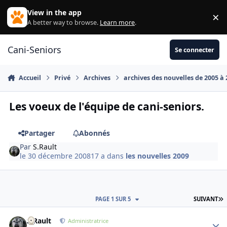
Aller au contenu
View in the app
×
Di
A better way to browse.
Learn more
.
Cani-Seniors
Se connecter
Accueil
Privé
Archives
archives des nouvelles de 2005 à
Les voeux de l'équipe de cani-seniors.
Partager
Abonnés
Par
S.Rault
le 30 décembre 2008
17 a
dans
les nouvelles 2009
D
PAGE 1 SUR 5
SUIVANT
S.Rault
Autho
Administratrice