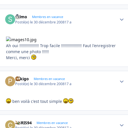
sylmo
Autho
Membres en vacance
Posté(e)
le 30 décembre 2008
17 a
Ah oui !!!!!!!!!!!!!!!!! Trop facile !!!!!!!!!!!!!!!!!! Faut l'enregistrer
comme une photo !!!!!!
Merci, merci
pekigo
Autho
Membres en vacance
Posté(e)
le 30 décembre 2008
17 a
ben voilà c'est tout simple
CHRIS94
Autho
Membres en vacance
Posté(e)
le 30 décembre 2008
17 a