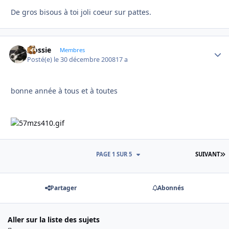
De gros bisous à toi joli coeur sur pattes.
Flossie
Autho
Membres
Posté(e)
le 30 décembre 2008
17 a
bonne année à tous et à toutes
D
PAGE 1 SUR 5
SUIVANT
Partager
Abonnés
Aller sur la liste des sujets