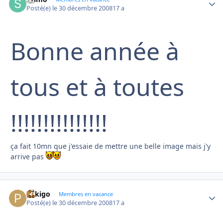
Posté(e)
le 30 décembre 2008
17 a
Bonne année à
tous et à toutes
!!!!!!!!!!!!!!!
ça fait 10mn que j'essaie de mettre une belle image mais j'y
arrive pas
pekigo
Autho
Membres en vacance
Posté(e)
le 30 décembre 2008
17 a