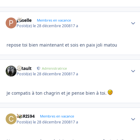
paselle
Autho
Membres en vacance
Posté(e)
le 28 décembre 2008
17 a
repose toi bien maintenant et sois en paix joli matou
S.Rault
Autho
Administratrice
Posté(e)
le 28 décembre 2008
17 a
Je compatis à ton chagrin et je pense bien à toi.
CHRIS94
Autho
Membres en vacance
Posté(e)
le 28 décembre 2008
17 a