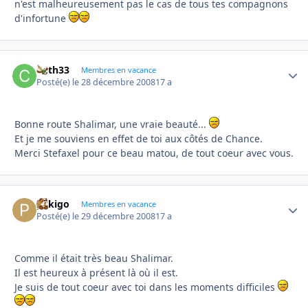
n'est malheureusement pas le cas de tous tes compagnons
d'infortune
Cath33
Autho
Membres en vacance
Posté(e)
le 28 décembre 2008
17 a
Bonne route Shalimar, une vraie beauté...
Et je me souviens en effet de toi aux côtés de Chance.
Merci Stefaxel pour ce beau matou, de tout coeur avec vous.
pekigo
Autho
Membres en vacance
Posté(e)
le 29 décembre 2008
17 a
Comme il était très beau Shalimar.
Il est heureux à présent là où il est.
Je suis de tout coeur avec toi dans les moments difficiles