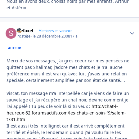
Nous en avons deux, choisis noirs par mes enfants, Arthur
et Astérix
stefaxel
Autho
Membres en vacance
Posté(e)
le 28 décembre 2008
17 a
AUTEUR
Merci de vos messages, j'ai gros coeur car mes pensées ne
quittent pas Shalimar, j'adore mes chats et je n'ai aucne
préférence mais il est vrai qu'avec lui , j'avais une relation
spéciale, certainement amplifiée par son état de santé.. .
Viscat, ton message m'a interpellée car je viens de faire un
sauvetage et j'ai récupéré un chat noir, devine comment je
l'ai appelé ! Tu peux le voir là si tu veux :
http://chat-l-
heureux-62.forumsactifs.com/les-chats-en-soin-f9/salem-
t731.htm
Il est aussi très intellignet car il est arrivé complètement
terrifié et ébêté, le lendemain quand j'ai voulu faire les
premiers soins "d'usage", je me suis faite lacérer la figure,