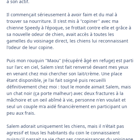
à son actif.
Il commençait sérieusement à avoir faim et du mal à
trouver sa nourriture. Il s'est mis à "copiner" avec ma
chienne Speedy à l'époque, se frottait contre elle et grâce à
sa nouvelle odeur de chien, avait accès à toutes les
gamelles du voisinage direct, les chiens lui reconnaissant
l'odeur de leur copine.
Puis mon rouquin "Maou" (récupéré âgé en refuge) est parti
sur l'arc en ciel, Salem s'est fait renversé devant mes yeux
en venant chez moi chercher son lait/crème. Une place
étant disponible, je l'ai fait soigné puis recueilli
définitivement chez moi : tout le monde aimait Salem, mais
un chat noir (ça porte malheur) avec deux fractures à la
mâchoire et un oeil abîmé à vie, personne n'en voulait et
seul un couple m'a aidé financièrement en participant un
peu aux frais.
Salem adorait uniquement les chiens, mais il n'était pas
agressif et tous les habitants du coin le connaissaient
puisqu'il passait sa vie chez ses connaissances du voisinage