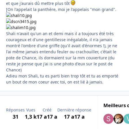
et que j'aurais dû mettre plus tôt
[On l'appelait la panthère, moi je l'appelais "mon grand".
Shali n'avait qu'un an et demi mais il a toujours été très
courageux et d'une gentillesse inégalable, il n'a jamais
montré l'ombre d'une griffe (qu'il avait d'énormes !), je ne
l'ai même jamais entendu feuler ou crachouiller, c'était le
pote de Chance, ils dormaient sur la mm couverture (du
reste je pense que j'ai is une photo d'eux sur le post de
Chance)
Adieu mon Shali, tu es parti bien trop tôt et tu as emporté
un bout de mon coeur avec toi, on est lié à jamais.
Meilleurs 
Réponses
Vues
Créé
Dernière réponse
31
1,3 k
17 a
17 a
17 a
17 a