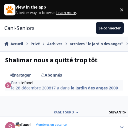
Aller au contenu
View in the app
×
Di
A better way to browse.
Learn more
.
Cani-Seniors
Se connecter
Accueil
Privé
Archives
archives " le jardin des anges"
Shalimar nous a quitté trop tôt
Partager
Abonnés
Par
stefaxel
le 28 décembre 2008
17 a
dans
le jardin des anges 2009
D
PAGE 1 SUR 3
SUIVANT
stefaxel
Autho
Membres en vacance