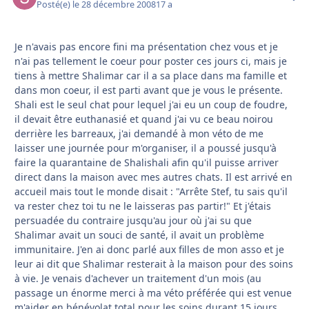
Posté(e)
le 28 décembre 2008
17 a
Je n'avais pas encore fini ma présentation chez vous et je
n'ai pas tellement le coeur pour poster ces jours ci, mais je
tiens à mettre Shalimar car il a sa place dans ma famille et
dans mon coeur, il est parti avant que je vous le présente.
Shali est le seul chat pour lequel j'ai eu un coup de foudre,
il devait être euthanasié et quand j'ai vu ce beau noirou
derrière les barreaux, j'ai demandé à mon véto de me
laisser une journée pour m'organiser, il a poussé jusqu'à
faire la quarantaine de Shalishali afin qu'il puisse arriver
direct dans la maison avec mes autres chats. Il est arrivé en
accueil mais tout le monde disait : "Arrête Stef, tu sais qu'il
va rester chez toi tu ne le laisseras pas partir!" Et j'étais
persuadée du contraire jusqu'au jour où j'ai su que
Shalimar avait un souci de santé, il avait un problème
immunitaire. J'en ai donc parlé aux filles de mon asso et je
leur ai dit que Shalimar resterait à la maison pour des soins
à vie. Je venais d'achever un traitement d'un mois (au
passage un énorme merci à ma véto préférée qui est venue
m'aider en bénévolat total pour les soins durant 15 jours