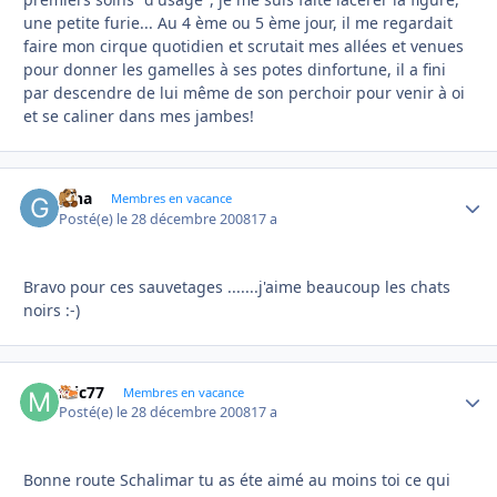
une petite furie... Au 4 ème ou 5 ème jour, il me regardait
faire mon cirque quotidien et scrutait mes allées et venues
pour donner les gamelles à ses potes dinfortune, il a fini
par descendre de lui même de son perchoir pour venir à oi
et se caliner dans mes jambes!
gina
Autho
Membres en vacance
Posté(e)
le 28 décembre 2008
17 a
Bravo pour ces sauvetages .......j'aime beaucoup les chats
noirs :-)
mic77
Autho
Membres en vacance
Posté(e)
le 28 décembre 2008
17 a
Bonne route Schalimar tu as éte aimé au moins toi ce qui