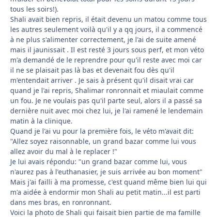
tous les soirs!).
Shali avait bien repris, il était devenu un matou comme tous
les autres seulement voilà qu'il y a qq jours, il a commencé
à ne plus s'alimenter correctement, je l'ai de suite amené
mais il jaunissait . Il est resté 3 jours sous perf, et mon véto
m'a demandé de le reprendre pour qu'il reste avec moi car
il ne se plaisait pas là bas et devenait fou dès qu'il
m'entendait arriver . Je sais à présent qu'il disait vrai car
quand je l'ai repris, Shalimar ronronnait et miaulait comme
un fou. Je ne voulais pas qu'il parte seul, alors il a passé sa
dernière nuit avec moi chez lui, je l'ai ramené le lendemain
matin à la clinique.
Quand je l'ai vu pour la première fois, le véto m'avait dit:
"Allez soyez raisonnable, un grand bazar comme lui vous
allez avoir du mal à le replacer !"
Je lui avais répondu: "un grand bazar comme lui, vous
n'aurez pas à l'euthanasier, je suis arrivée au bon moment"
Mais j'ai failli à ma promesse, c'est quand même bien lui qui
m'a aidée à endormir mon Shali au petit matin...il est parti
dans mes bras, en ronronnant.
Voici la photo de Shali qui faisait bien partie de ma famille