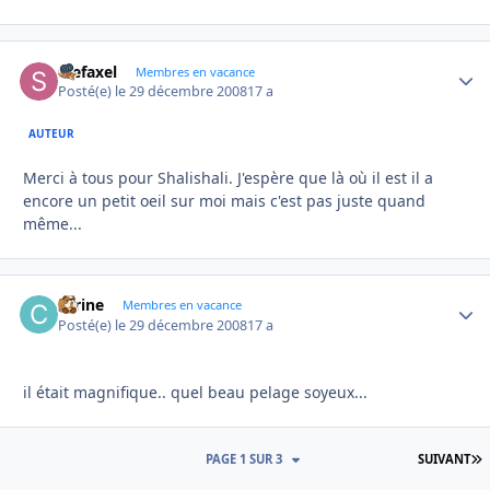
stefaxel
Autho
Membres en vacance
Posté(e)
le 29 décembre 2008
17 a
AUTEUR
Merci à tous pour Shalishali. J'espère que là où il est il a
encore un petit oeil sur moi mais c'est pas juste quand
même...
carine
Autho
Membres en vacance
Posté(e)
le 29 décembre 2008
17 a
il était magnifique.. quel beau pelage soyeux...
D
PAGE 1 SUR 3
SUIVANT