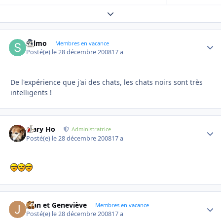
Expand topic overview
sylmo
Autho
Membres en vacance
Posté(e)
le 28 décembre 2008
17 a
De l'expérience que j'ai des chats, les chats noirs sont très
intelligents !
Mary Ho
Autho
Administratrice
Posté(e)
le 28 décembre 2008
17 a
Jean et Geneviève
Autho
Membres en vacance
Posté(e)
le 28 décembre 2008
17 a