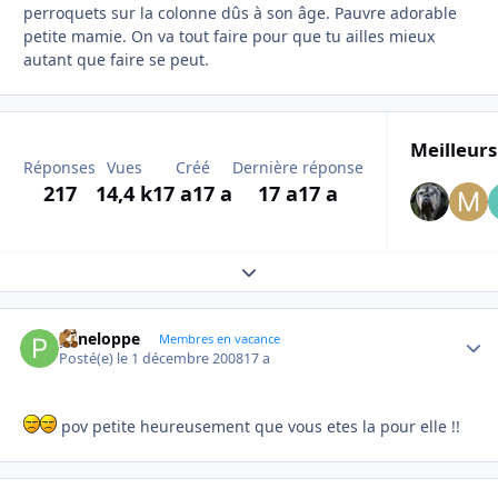
perroquets sur la colonne dûs à son âge. Pauvre adorable
petite mamie. On va tout faire pour que tu ailles mieux
autant que faire se peut.
Meilleurs
Réponses
Vues
Créé
Dernière réponse
217
14,4 k
17 a
17 a
17 a
17 a
Expand topic overview
peneloppe
Autho
Membres en vacance
Posté(e)
le 1 décembre 2008
17 a
pov petite heureusement que vous etes la pour elle !!