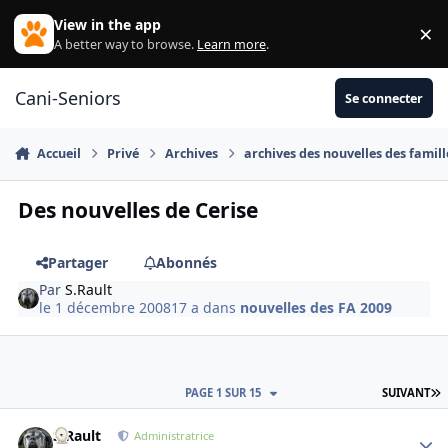
Aller au contenu
View in the app
×
Di
A better way to browse.
Learn more
.
Cani-Seniors
Se connecter
Accueil
Privé
Archives
archives des nouvelles des famill
Des nouvelles de Cerise
Partager
Abonnés
Par
S.Rault
le 1 décembre 2008
17 a
dans
nouvelles des FA 2009
D
PAGE 1 SUR 15
SUIVANT
S.Rault
Autho
Administratrice