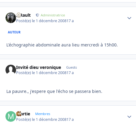
S.Rault
Autho
Administratrice
Posté(e)
le 1 décembre 2008
17 a
AUTEUR
L'échographie abdominale aura lieu mercredi à 15h00.
Invité dieu veronique
Guests
Posté(e)
le 1 décembre 2008
17 a
La pauvre., j'espere que l'écho se passera bien.
martie
Autho
Membres
Posté(e)
le 1 décembre 2008
17 a