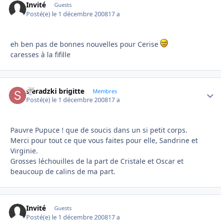
Invité
Guests
Posté(e)
le 1 décembre 2008
17 a
eh ben pas de bonnes nouvelles pour Cerise
caresses à la fifille
sieradzki brigitte
Autho
Membres
Posté(e)
le 1 décembre 2008
17 a
Pauvre Pupuce ! que de soucis dans un si petit corps.
Merci pour tout ce que vous faites pour elle, Sandrine et
Virginie.
Grosses léchouilles de la part de Cristale et Oscar et
beaucoup de calins de ma part.
Invité
Guests
Posté(e)
le 1 décembre 2008
17 a