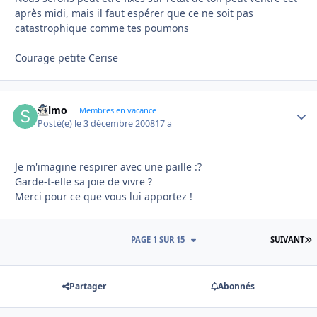
après midi, mais il faut espérer que ce ne soit pas
catastrophique comme tes poumons
Courage petite Cerise
sylmo
Autho
Membres en vacance
Posté(e)
le 3 décembre 2008
17 a
Je m'imagine respirer avec une paille :?
Garde-t-elle sa joie de vivre ?
Merci pour ce que vous lui apportez !
D
PAGE 1 SUR 15
SUIVANT
Partager
Abonnés