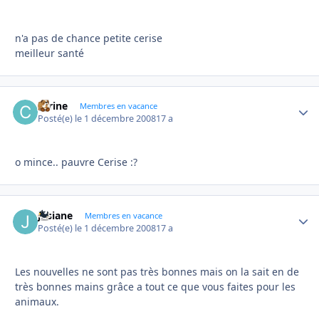
n'a pas de chance petite cerise
meilleur santé
carine
Autho
Membres en vacance
Posté(e)
le 1 décembre 2008
17 a
o mince.. pauvre Cerise :?
josiane
Autho
Membres en vacance
Posté(e)
le 1 décembre 2008
17 a
Les nouvelles ne sont pas très bonnes mais on la sait en de
très bonnes mains grâce a tout ce que vous faites pour les
animaux.