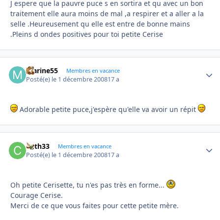
J espere que la pauvre puce s en sortira et qu avec un bon
traitement elle aura moins de mal ,a respirer et a aller a la
selle .Heureusement qu elle est entre de bonne mains
.Pleins d ondes positives pour toi petite Cerise
marine55
Autho
Membres en vacance
Posté(e)
le 1 décembre 2008
17 a
Adorable petite puce,j'espère qu'elle va avoir un répit
Cath33
Autho
Membres en vacance
Posté(e)
le 1 décembre 2008
17 a
Oh petite Cerisette, tu n'es pas très en forme...
Courage Cerise.
Merci de ce que vous faites pour cette petite mère.