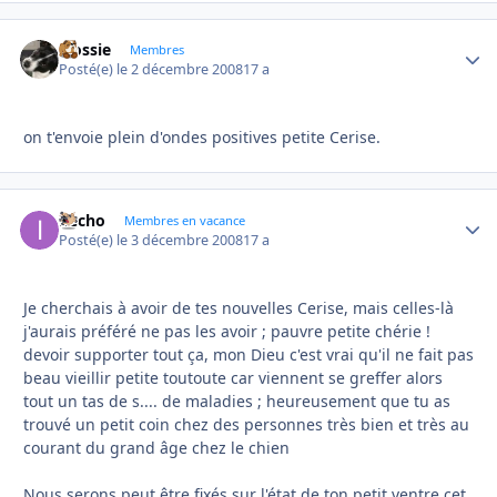
Flossie
Autho
Membres
Posté(e)
le 2 décembre 2008
17 a
on t'envoie plein d'ondes positives petite Cerise.
ifecho
Autho
Membres en vacance
Posté(e)
le 3 décembre 2008
17 a
Je cherchais à avoir de tes nouvelles Cerise, mais celles-là
j'aurais préféré ne pas les avoir ; pauvre petite chérie !
devoir supporter tout ça, mon Dieu c'est vrai qu'il ne fait pas
beau vieillir petite toutoute car viennent se greffer alors
tout un tas de s.... de maladies ; heureusement que tu as
trouvé un petit coin chez des personnes très bien et très au
courant du grand âge chez le chien
Nous serons peut être fixés sur l'état de ton petit ventre cet