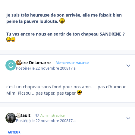
Je suis très heureuse de son arrivée, elle me faisait bien
peine la pauvre louloute.
Tu vas encore nous en sortir de ton chapeau SANDRINE ?
Claire Delamarre
Autho
Membres en vacance
Posté(e)
le 22 novembre 2008
17 a
c'est un chapeau sans fond pour nos amis ....pas d'humour
Mimi Picsou ...pas taper, pas taper
S.Rault
Autho
Administratrice
Posté(e)
le 22 novembre 2008
17 a
AUTEUR