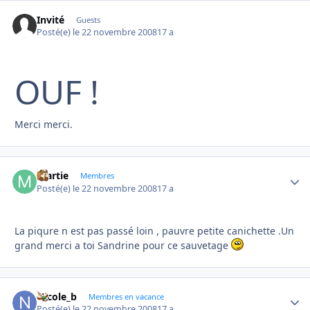
Invité
Guests
Posté(e)
le 22 novembre 2008
17 a
OUF !
Merci merci.
martie
Autho
Membres
Posté(e)
le 22 novembre 2008
17 a
La piqure n est pas passé loin , pauvre petite canichette .Un
grand merci a toi Sandrine pour ce sauvetage
Nicole_b
Autho
Membres en vacance
Posté(e)
le 22 novembre 2008
17 a