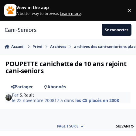
Aller au contenu
View in the app
×
Di
A better way to browse.
Learn more
.
Cani-Seniors
Se connecter
Accueil
Privé
Archives
archives des cani-senioriens plac
POUPETTE canichette de 10 ans rejoint
cani-seniors
Partager
Abonnés
Par
S.Rault
le 22 novembre 2008
17 a
dans
les CS placés en 2008
D
PAGE 1 SUR 8
SUIVANT