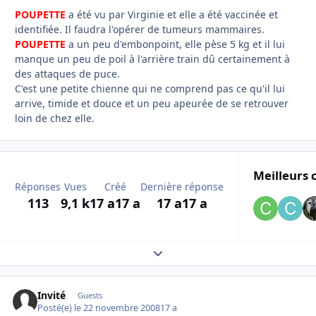
POUPETTE
a été vu par Virginie et elle a été vaccinée et
identifiée. Il faudra l'opérer de tumeurs mammaires.
POUPETTE
a un peu d'embonpoint, elle pèse 5 kg et il lui
manque un peu de poil à l'arrière train dû certainement à
des attaques de puce.
C'est une petite chienne qui ne comprend pas ce qu'il lui
arrive, timide et douce et un peu apeurée de se retrouver
loin de chez elle.
Meilleurs 
Réponses
Vues
Créé
Dernière réponse
113
9,1 k
17 a
17 a
17 a
17 a
Expand topic overview
Invité
Guests
Posté(e)
le 22 novembre 2008
17 a