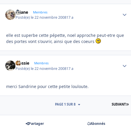
réjane
Autho
Membres
Posté(e)
le 22 novembre 2008
17 a
elle est superbe cette pépette, noel approche peut-etre que
des portes vont s'ouvrir, ainsi que des coeurs
Flossie
Autho
Membres
Posté(e)
le 22 novembre 2008
17 a
merci Sandrine pour cette petite louloute.
D
PAGE 1 SUR 8
SUIVANT
Partager
Abonnés