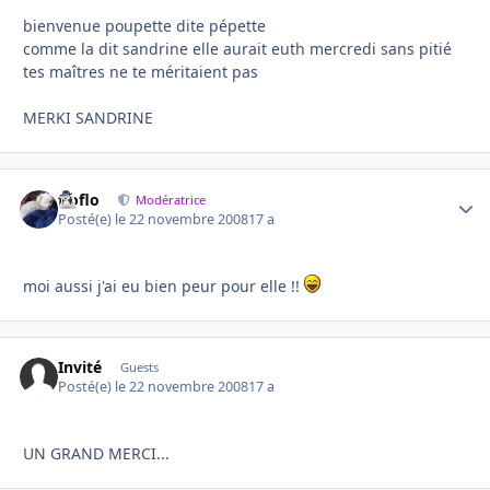
bienvenue poupette dite pépette
comme la dit sandrine elle aurait euth mercredi sans pitié
tes maîtres ne te méritaient pas
MERKI SANDRINE
floflo
Autho
Modératrice
Posté(e)
le 22 novembre 2008
17 a
moi aussi j'ai eu bien peur pour elle !!
Invité
Guests
Posté(e)
le 22 novembre 2008
17 a
UN GRAND MERCI...