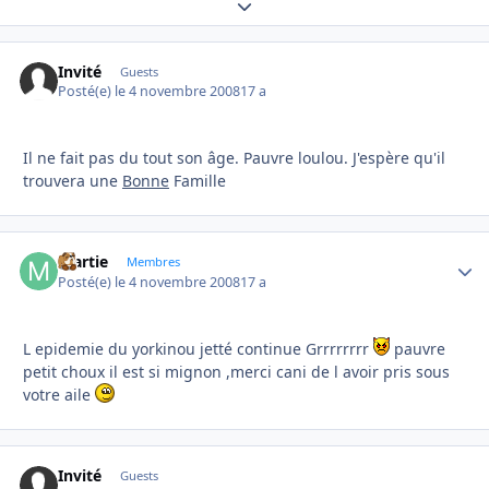
Expand topic overview
Invité
Guests
Posté(e)
le 4 novembre 2008
17 a
Il ne fait pas du tout son âge. Pauvre loulou. J'espère qu'il
trouvera une
Bonne
Famille
martie
Autho
Membres
Posté(e)
le 4 novembre 2008
17 a
L epidemie du yorkinou jetté continue Grrrrrrrr
pauvre
petit choux il est si mignon ,merci cani de l avoir pris sous
votre aile
Invité
Guests