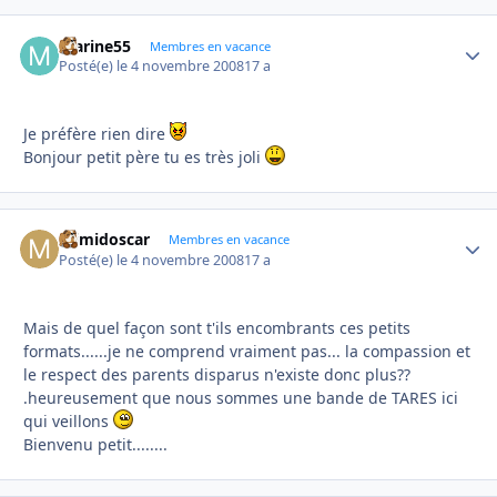
marine55
Autho
Membres en vacance
Posté(e)
le 4 novembre 2008
17 a
Je préfère rien dire
Bonjour petit père tu es très joli
mimidoscar
Autho
Membres en vacance
Posté(e)
le 4 novembre 2008
17 a
Mais de quel façon sont t'ils encombrants ces petits
formats......je ne comprend vraiment pas... la compassion et
le respect des parents disparus n'existe donc plus??
.heureusement que nous sommes une bande de TARES ici
qui veillons
Bienvenu petit........