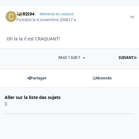
CHRIS94
Autho
Membres en vacance
Posté(e)
le 4 novembre 2008
17 a
Oh la la il est CRAQUANT!
D
PAGE 1 SUR 7
SUIVANT
Partager
Abonnés
Aller sur la liste des sujets