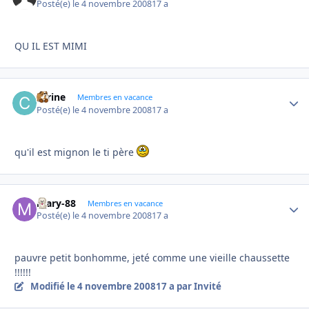
Posté(e)
le 4 novembre 2008
17 a
QU IL EST MIMI
carine
Autho
Membres en vacance
Posté(e)
le 4 novembre 2008
17 a
qu'il est mignon le ti père
mary-88
Autho
Membres en vacance
Posté(e)
le 4 novembre 2008
17 a
pauvre petit bonhomme, jeté comme une vieille chaussette
!!!!!!
Modifié
le 4 novembre 2008
17 a
par Invité