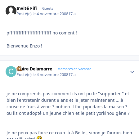
Invité Fifi
Guests
Posté(e)
le 4 novembre 2008
17 a
pfffffffffffffffffffffffffff no coment !
Bienvenue Enzo !
Claire Delamarre
Autho
Membres en vacance
Posté(e)
le 4 novembre 2008
17 a
je ne comprends pas comment ils ont pu le "supporter " et
bien l'entretenir durant 8 ans et le jeter maintenant ....à
cause de frais à venir ? oubien il fait pipi dans la maison ?
ou ils ont adopté un jeune chien et le petit yorkinou gêne ?
Je ne peux pas faire ce coup là à Belle , sinon je l'aurais bien