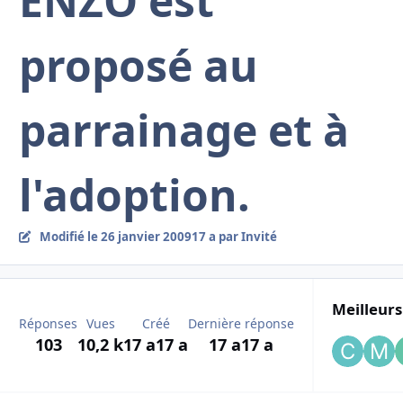
ENZO est
proposé au
parrainage et à
l'adoption.
Modifié
le 26 janvier 2009
17 a
par Invité
Meilleurs
Réponses
Vues
Créé
Dernière réponse
103
10,2 k
17 a
17 a
17 a
17 a