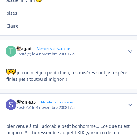
accueilli Mimi
bises
Claire
timgad
Autho
Membres en vacance
Posté(e)
le 4 novembre 2008
17 a
joli nom et joli petit chien, tes misères sont je l'espère
finies petit toutou si mignon !
swanie35
Autho
Membres en vacance
Posté(e)
le 4 novembre 2008
17 a
bienvenue à toi , adorable petit bonhomme......ce que tu est
mignon !!!!...tu ressemble au petit KIKI,yorkinou de ma