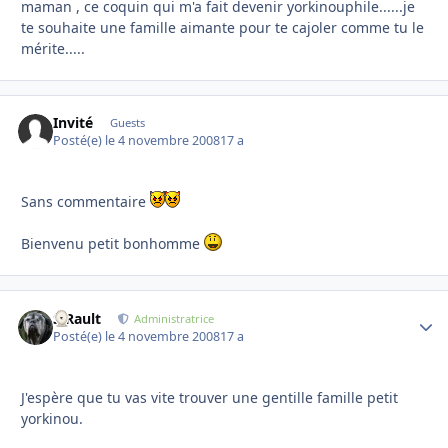
maman , ce coquin qui m'a fait devenir yorkinouphile......je
te souhaite une famille aimante pour te cajoler comme tu le
mérite.....
Invité
Guests
Posté(e)
le 4 novembre 2008
17 a
Sans commentaire
Bienvenu petit bonhomme
S.Rault
Autho
Administratrice
Posté(e)
le 4 novembre 2008
17 a
J'espère que tu vas vite trouver une gentille famille petit
yorkinou.