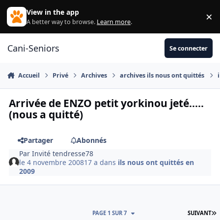
Aller au contenu
View in the app
×
Di
A better way to browse.
Learn more
.
Cani-Seniors
Se connecter
Accueil
Privé
Archives
archives ils nous ont quittés
Arrivée de ENZO petit yorkinou jeté.....
(nous a quitté)
Partager
Abonnés
Par
Invité tendresse78
le 4 novembre 2008
17 a
dans
ils nous ont quittés en
2009
D
PAGE 1 SUR 7
SUIVANT