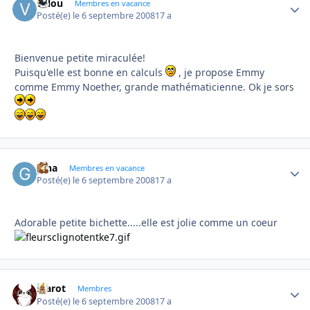
valou
Autho
Membres en vacance
Posté(e)
le 6 septembre 2008
17 a
Bienvenue petite miraculée!
Puisqu'elle est bonne en calculs
, je propose Emmy
comme Emmy Noether, grande mathématicienne. Ok je sors
gina
Autho
Membres en vacance
Posté(e)
le 6 septembre 2008
17 a
Adorable petite bichette.....elle est jolie comme un coeur
Marot
Autho
Membres
Posté(e)
le 6 septembre 2008
17 a