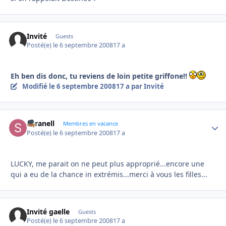
Invité
Guests
Posté(e)
le 6 septembre 2008
17 a
Eh ben dis donc, tu reviens de loin petite griffone!!
Modifié
le 6 septembre 2008
17 a
par Invité
Saranell
Autho
Membres en vacance
Posté(e)
le 6 septembre 2008
17 a
LUCKY, me parait on ne peut plus approprié...encore une
qui a eu de la chance in extrémis...merci à vous les filles...
Invité gaelle
Guests
Posté(e)
le 6 septembre 2008
17 a