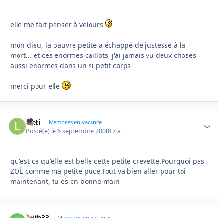
elle me fait penser à velours
mon dieu, la pauvre petite a échappé de justesse à la
mort... et ces enormes caillots, j'ai jamais vu deux choses
aussi enormes dans un si petit corps
merci pour elle
laeti
Autho
Membres en vacance
Posté(e)
le 6 septembre 2008
17 a
qu'est ce qu'elle est belle cette petite crevette.Pourquoi pas
ZOË comme ma petite puce.Tout va bien aller pour toi
maintenant, tu es en bonne main
Cath33
Autho
Membres en vacance