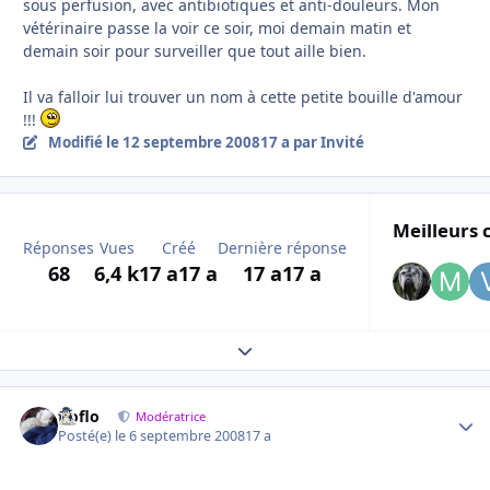
sous perfusion, avec antibiotiques et anti-douleurs. Mon
vétérinaire passe la voir ce soir, moi demain matin et
demain soir pour surveiller que tout aille bien.
Il va falloir lui trouver un nom à cette petite bouille d'amour
!!!
Modifié
le 12 septembre 2008
17 a
par Invité
Meilleurs 
Réponses
Vues
Créé
Dernière réponse
68
6,4 k
17 a
17 a
17 a
17 a
Expand topic overview
floflo
Autho
Modératrice
Posté(e)
le 6 septembre 2008
17 a