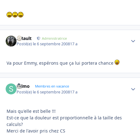
S.Rault
Autho
Administratrice
Posté(e)
le 6 septembre 2008
17 a
Va pour Emmy, espérons que ça lui portera chance
sylmo
Autho
Membres en vacance
Posté(e)
le 6 septembre 2008
17 a
Mais qu'elle est belle !!!
Est-ce que la douleur est proportionnelle à la taille des
calculs?
Merci de l'avoir pris chez CS