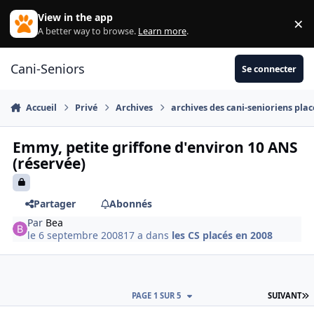
Aller au contenu
View in the app
×
Di
A better way to browse.
Learn more
.
Cani-Seniors
Se connecter
Accueil
Privé
Archives
archives des cani-senioriens plac
Emmy, petite griffone d'environ 10 ANS
(réservée)
Partager
Abonnés
Par
Bea
le 6 septembre 2008
17 a
dans
les CS placés en 2008
D
PAGE 1 SUR 5
SUIVANT