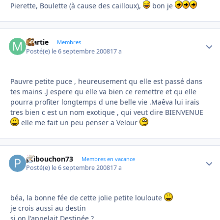
Pierette, Boulette (à cause des cailloux),
bon je
martie
Autho
Membres
Posté(e)
le 6 septembre 2008
17 a
Pauvre petite puce , heureusement qu elle est passé dans
tes mains .J espere qu elle va bien ce remettre et qu elle
pourra profiter longtemps d une belle vie .Maêva lui irais
tres bien c est un nom exotique , qui veut dire BIENVENUE
elle me fait un peu penser a Velour
ptibouchon73
Autho
Membres en vacance
Posté(e)
le 6 septembre 2008
17 a
béa, la bonne fée de cette jolie petite louloute
je crois aussi au destin
si on l'appelait Destinée ?