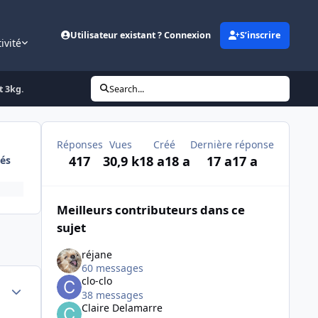
Utilisateur existant ? Connexion
S’inscrire
ivité
t 3kg.
Search...
Réponses
Vues
Créé
Dernière réponse
417
30,9 k
18 a
18 a
17 a
17 a
és
Meilleurs contributeurs dans ce
sujet
réjane
60 messages
clo-clo
Author stats
38 messages
Claire Delamarre