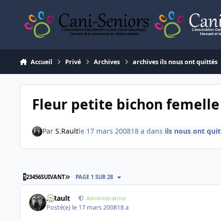
Aller au contenu
Accueil
Privé
Archives
archives ils nous ont quittés
Fleur petite bichon femelle
Par
S.Rault
le 17 mars 2008
18 a
dans
ils nous ont qui
DERNIÈRE PAGE
1
2
3
4
5
6
SUIVANT
PAGE 1 SUR 28
S.Rault
Administratrice
Posté(e)
le 17 mars 2008
18 a