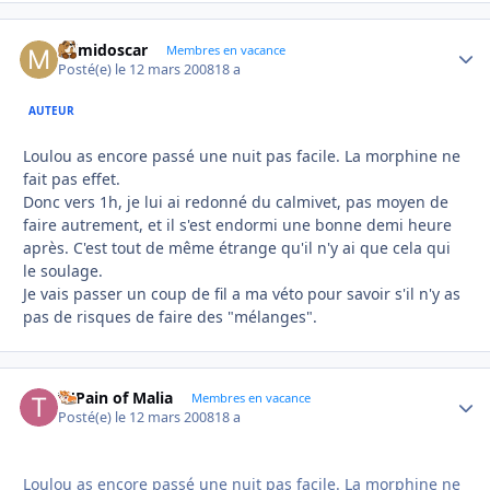
mimidoscar
Autho
Membres en vacance
Posté(e)
le 12 mars 2008
18 a
AUTEUR
Loulou as encore passé une nuit pas facile. La morphine ne
fait pas effet.
Donc vers 1h, je lui ai redonné du calmivet, pas moyen de
faire autrement, et il s'est endormi une bonne demi heure
après. C'est tout de même étrange qu'il n'y ai que cela qui
le soulage.
Je vais passer un coup de fil a ma véto pour savoir s'il n'y as
pas de risques de faire des "mélanges".
Ti'Pain of Malia
Autho
Membres en vacance
Posté(e)
le 12 mars 2008
18 a
Loulou as encore passé une nuit pas facile. La morphine ne