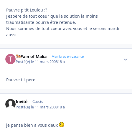
Pauvre p'tit Loulou :?
J'espère de tout coeur que la solution la moins
traumatisante pourra être retenue.
Nous sommes de tout coeur avec vous et le serons mardi
aussi.
Ti'Pain of Malia
Autho
Membres en vacance
Posté(e)
le 11 mars 2008
18 a
Pauvre tit père...
Invité
Guests
Posté(e)
le 11 mars 2008
18 a
je pense bien a vous deux