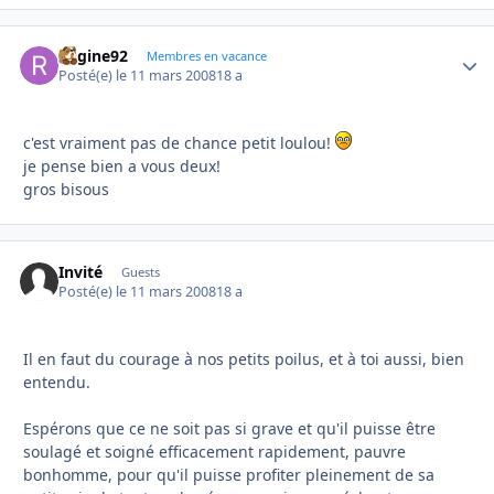
Regine92
Autho
Membres en vacance
Posté(e)
le 11 mars 2008
18 a
c'est vraiment pas de chance petit loulou!
je pense bien a vous deux!
gros bisous
Invité
Guests
Posté(e)
le 11 mars 2008
18 a
Il en faut du courage à nos petits poilus, et à toi aussi, bien
entendu.
Espérons que ce ne soit pas si grave et qu'il puisse être
soulagé et soigné efficacement rapidement, pauvre
bonhomme, pour qu'il puisse profiter pleinement de sa