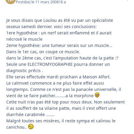
Posté(e)
le 11 mars 2008
18 a
Je vous disais que Loulou as été vu par un spécialiste
osseux samedi dernier. voici ses conclusions:
1ere hypothèse : un nerf serait enflammé et il aurait
nécrosé le muscle
2eme hypothèse: une tumeur serais sur un muscle...
Dans le 1er cas, on coupe ce muscle.
dans le 2ème cas, c'est l'amputation haute de la patte :?
Seule une ELECTROMYOGRAPHIE pourra donner un
diagnostic précis .
Elle seras effectuée mardi prochain a Maison Alfort.
Le calmivet commence a ne plus faire effet aussi
longtemps. Comme ce n'est pas la panacée universelle, il
vient de se faire patcher.........a la morphine
Cette nuit n'as pas été top pour nous deux. Non seulement
il as souffert de sa vilaine patte, mais il s'est offert une
diarrhée carabinée .......
Malgré toutes ses misères, il reste sympa et calinou le
canichou..