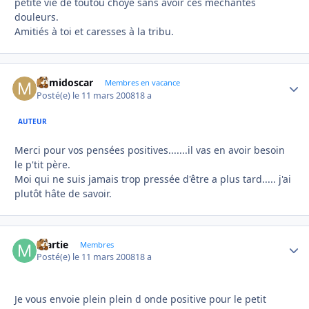
petite vie de toutou choyé sans avoir ces méchantes
douleurs.
Amitiés à toi et caresses à la tribu.
mimidoscar
Autho
Membres en vacance
Posté(e)
le 11 mars 2008
18 a
AUTEUR
Merci pour vos pensées positives.......il vas en avoir besoin
le p'tit père.
Moi qui ne suis jamais trop pressée d'être a plus tard..... j'ai
plutôt hâte de savoir.
martie
Autho
Membres
Posté(e)
le 11 mars 2008
18 a
Je vous envoie plein plein d onde positive pour le petit