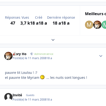
Meilleurs 
Réponses
Vues
Créé
Dernière réponse
47
3,7 k
18 a
18 a
18 a
18 a
Expand topic overview
Mary Ho
Autho
Administratrice
Posté(e)
le 11 mars 2008
18 a
pauvre tit Loulou ! :?
et pauvre tite Myriam
... les nuits sont longues !
Invité
Guests
Posté(e)
le 11 mars 2008
18 a