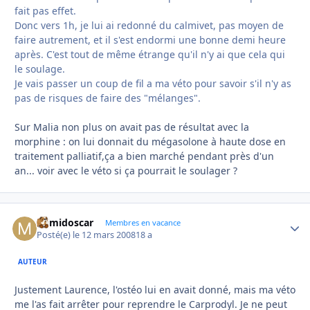
fait pas effet.
Donc vers 1h, je lui ai redonné du calmivet, pas moyen de
faire autrement, et il s'est endormi une bonne demi heure
après. C'est tout de même étrange qu'il n'y ai que cela qui
le soulage.
Je vais passer un coup de fil a ma véto pour savoir s'il n'y as
pas de risques de faire des "mélanges".
Sur Malia non plus on avait pas de résultat avec la
morphine : on lui donnait du mégasolone à haute dose en
traitement palliatif,ça a bien marché pendant près d'un
an... voir avec le véto si ça pourrait le soulager ?
mimidoscar
Autho
Membres en vacance
Posté(e)
le 12 mars 2008
18 a
AUTEUR
Justement Laurence, l'ostéo lui en avait donné, mais ma véto
me l'as fait arrêter pour reprendre le Carprodyl. Je ne peut