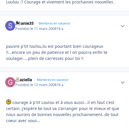
Loulou :? Courage et vivement les prochaines nouvelles .
swanie35
Autho
Membres en vacance
Posté(e)
le 11 mars 2008
18 a
pauvre p'tit loulou,tu est pourtant bien courageux
!!...encore un peu de patience et l on pourra enfin te
soulager.....plein de carresses pour toi !!
graziella
Autho
Membres en vacance
Posté(e)
le 12 mars 2008
18 a
courage à p'tit Loulou et à vous aussi...il en faut c'est
certain..j'espère ke tout va s'arranger pour le mieux et que
nous aurons de bonnes nouvelles prochainement..de tout
coeur avec vous...