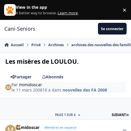
Aller au contenu
View in the app
×
Di
A better way to browse.
Learn more
.
Cani-Seniors
Se connecter
Accueil
Privé
Archives
archives des nouvelles des famill
Les misères de LOULOU.
Partager
Abonnés
Par
mimidoscar
le 11 mars 2008
18 a
dans
nouvelles des FA 2008
D
PAGE 1 SUR 4
SUIVANT
mimidoscar
Autho
Membres en vacance