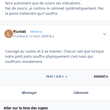
faire autrement que de suivre ses indications.
Pas de soucis, je continu le calmivet systématiquement. Pas
la peine d'attendre qu'il souffre.
labrit45
Autho
Membres
Posté(e)
le 12 mars 2008
18 a
Courage au Loulou et à sa maman. Chacun sait que lorsque
notre petit poilu souffre physiquement c'est nous qui
souffrons moralement.
D
PAGE 1 SUR 4
SUIVANT
Partager
Abonnés
Aller sur la liste des sujets