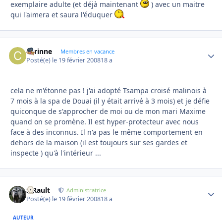
exemplaire adulte (et déjà maintenant
) avec un maitre
qui l'aimera et saura l'éduquer
corinne
Autho
Membres en vacance
Posté(e)
le 19 février 2008
18 a
cela ne m'étonne pas ! j'ai adopté Tsampa croisé malinois à
7 mois à la spa de Douai (il y était arrivé à 3 mois) et je défie
quiconque de s'approcher de moi ou de mon mari Maxime
quand on se promène. Il est hyper-protecteur avec nous
face à des inconnus. Il n'a pas le même comportement en
dehors de la maison (il est toujours sur ses gardes et
inspecte ) qu'à l'intérieur ...
S.Rault
Autho
Administratrice
Posté(e)
le 19 février 2008
18 a
AUTEUR