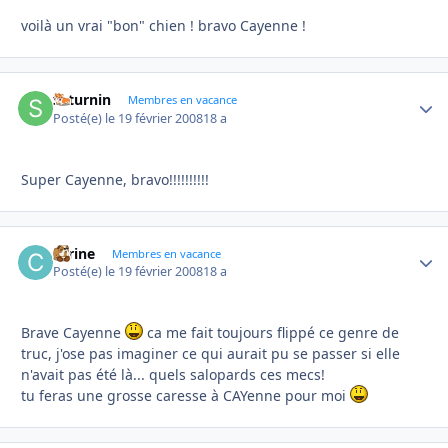
voilà un vrai "bon" chien ! bravo Cayenne !
saturnin
Autho
Membres en vacance
Posté(e)
le 19 février 2008
18 a
Super Cayenne, bravo!!!!!!!!!!
carine
Autho
Membres en vacance
Posté(e)
le 19 février 2008
18 a
Brave Cayenne
ca me fait toujours flippé ce genre de
truc, j'ose pas imaginer ce qui aurait pu se passer si elle
n'avait pas été là... quels salopards ces mecs!
tu feras une grosse caresse à CAYenne pour moi