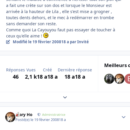
a fait une crète sur son dos et lorsque le Monsieur est
arrivée à la hauteur de Lila , elle s'est mise a grogner ,
toutes dents dehors, et le mec à redémarrer en trombe
sans demander son reste.
Comme quoi La Cayouyou faut pas essayer de toucher à
ceux qu'elle aime !
Modifié
le 19 février 2008
18 a
par Invité
Meilleurs 
Réponses
Vues
Créé
Dernière réponse
46
2,1 k
18 a
18 a
18 a
18 a
Expand topic overview
Mary Ho
Autho
Administratrice
Posté(e)
le 19 février 2008
18 a