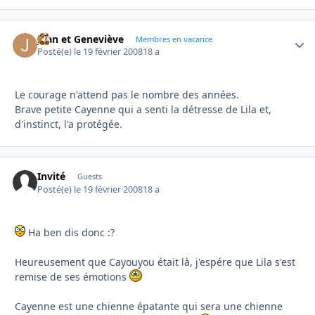
Jean et Geneviève
Autho
Membres en vacance
Posté(e)
le 19 février 2008
18 a
Le courage n'attend pas le nombre des années.
Brave petite Cayenne qui a senti la détresse de Lila et,
d'instinct, l'a protégée.
Invité
Guests
Posté(e)
le 19 février 2008
18 a
Ha ben dis donc :?
Heureusement que Cayouyou était là, j'espére que Lila s'est
remise de ses émotions
Cayenne est une chienne épatante qui sera une chienne