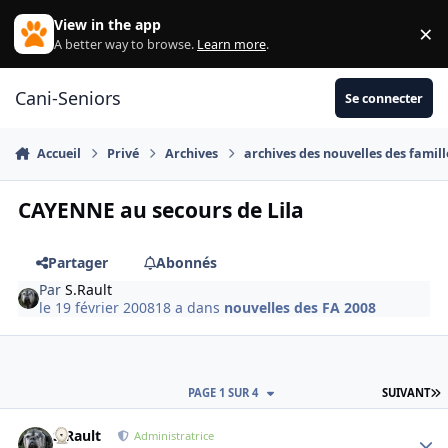
Aller au contenu
View in the app
×
Di
A better way to browse.
Learn more
.
Cani-Seniors
Se connecter
Accueil
Privé
Archives
archives des nouvelles des famill
CAYENNE au secours de Lila
Partager
Abonnés
Par
S.Rault
le 19 février 2008
18 a
dans
nouvelles des FA 2008
D
PAGE 1 SUR 4
SUIVANT
S.Rault
Autho
Administratrice