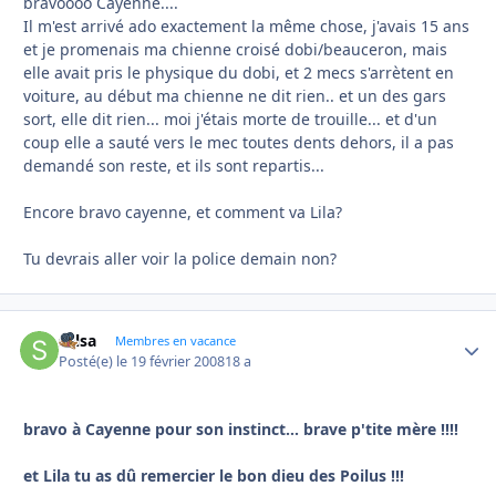
bravoooo Cayenne....
Il m'est arrivé ado exactement la même chose, j'avais 15 ans
et je promenais ma chienne croisé dobi/beauceron, mais
elle avait pris le physique du dobi, et 2 mecs s'arrètent en
voiture, au début ma chienne ne dit rien.. et un des gars
sort, elle dit rien... moi j'étais morte de trouille... et d'un
coup elle a sauté vers le mec toutes dents dehors, il a pas
demandé son reste, et ils sont repartis...
Encore bravo cayenne, et comment va Lila?
Tu devrais aller voir la police demain non?
salsa
Autho
Membres en vacance
Posté(e)
le 19 février 2008
18 a
bravo à Cayenne pour son instinct... brave p'tite mère !!!!
et Lila tu as dû remercier le bon dieu des Poilus !!!