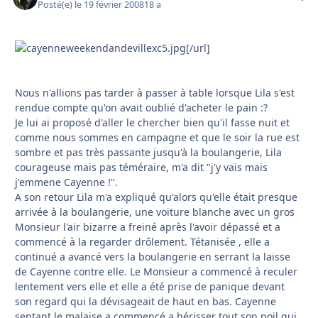
Posté(e)
le 19 février 2008
18 a
[/url]
Nous n'allions pas tarder à passer à table lorsque Lila s'est
rendue compte qu'on avait oublié d'acheter le pain :?
Je lui ai proposé d'aller le chercher bien qu'il fasse nuit et
comme nous sommes en campagne et que le soir la rue est
sombre et pas très passante jusqu'à la boulangerie, Lila
courageuse mais pas téméraire, m'a dit "j'y vais mais
j'emmene Cayenne !".
A son retour Lila m'a expliqué qu'alors qu'elle était presque
arrivée à la boulangerie, une voiture blanche avec un gros
Monsieur l'air bizarre a freiné après l'avoir dépassé et a
commencé à la regarder drôlement. Tétanisée , elle a
continué a avancé vers la boulangerie en serrant la laisse
de Cayenne contre elle. Le Monsieur a commencé à reculer
lentement vers elle et elle a été prise de panique devant
son regard qui la dévisageait de haut en bas. Cayenne
sentant le malaise a commencé a hérisser tout son poil qui