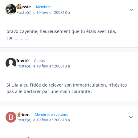
Flossie
Autho
Membres
Posté(e)
le 19 février 2008
18 a
bravo Cayenne, heureusement que tu étais avec Lila,
car.............
Invité
Guests
Posté(e)
le 19 février 2008
18 a
Si Lila a eu l'idée de relever son immatriculation, n'hésites
pas à le déclarer par une main courante .
baben
Autho
Membres en vacance
Posté(e)
le 19 février 2008
18 a