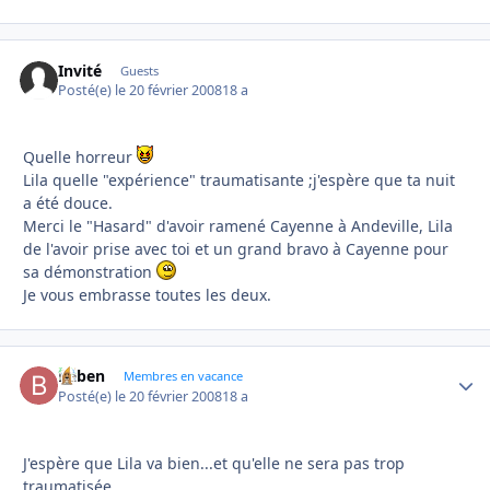
Invité
Guests
Posté(e)
le 20 février 2008
18 a
Quelle horreur
Lila quelle "expérience" traumatisante ;j'espère que ta nuit
a été douce.
Merci le "Hasard" d'avoir ramené Cayenne à Andeville, Lila
de l'avoir prise avec toi et un grand bravo à Cayenne pour
sa démonstration
Je vous embrasse toutes les deux.
baben
Autho
Membres en vacance
Posté(e)
le 20 février 2008
18 a
J'espère que Lila va bien...et qu'elle ne sera pas trop
traumatisée...