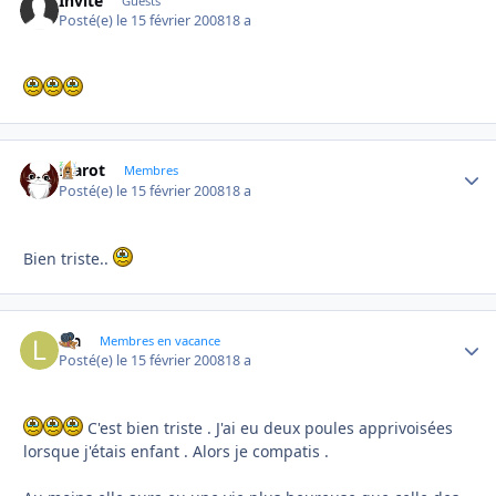
Invité
Guests
Posté(e)
le 15 février 2008
18 a
Marot
Autho
Membres
Posté(e)
le 15 février 2008
18 a
Bien triste..
lea
Autho
Membres en vacance
Posté(e)
le 15 février 2008
18 a
C'est bien triste . J'ai eu deux poules apprivoisées
lorsque j'étais enfant . Alors je compatis .