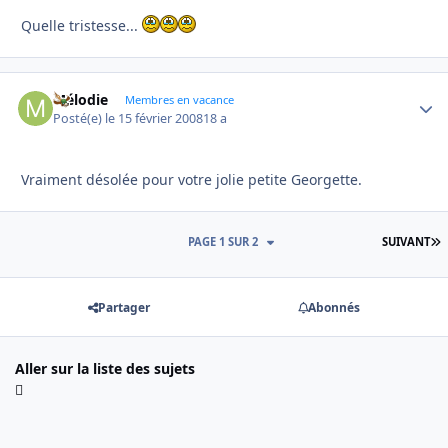
Quelle tristesse...
Mélodie
Autho
Membres en vacance
Posté(e)
le 15 février 2008
18 a
Vraiment désolée pour votre jolie petite Georgette.
D
PAGE 1 SUR 2
SUIVANT
Partager
Abonnés
Aller sur la liste des sujets