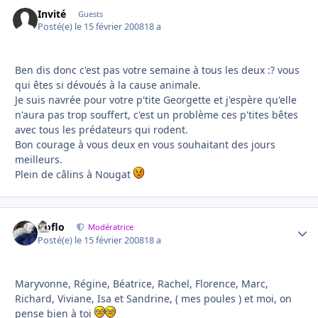
Invité
Guests
Posté(e)
le 15 février 2008
18 a
Ben dis donc c'est pas votre semaine à tous les deux :? vous
qui êtes si dévoués à la cause animale.
Je suis navrée pour votre p'tite Georgette et j'espère qu'elle
n'aura pas trop souffert, c'est un problème ces p'tites bêtes
avec tous les prédateurs qui rodent.
Bon courage à vous deux en vous souhaitant des jours
meilleurs.
Plein de câlins à Nougat
floflo
Autho
Modératrice
Posté(e)
le 15 février 2008
18 a
Maryvonne, Régine, Béatrice, Rachel, Florence, Marc,
Richard, Viviane, Isa et Sandrine, ( mes poules ) et moi, on
pense bien à toi