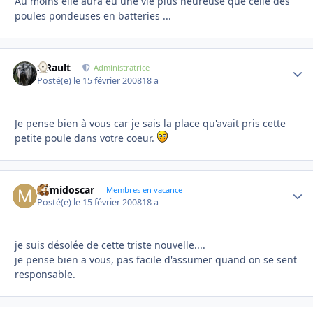
Au moins elle aura eu une vie plus heureuse que celle des
poules pondeuses en batteries ...
S.Rault
Autho
Administratrice
Posté(e)
le 15 février 2008
18 a
Je pense bien à vous car je sais la place qu'avait pris cette
petite poule dans votre coeur.
mimidoscar
Autho
Membres en vacance
Posté(e)
le 15 février 2008
18 a
je suis désolée de cette triste nouvelle....
je pense bien a vous, pas facile d'assumer quand on se sent
responsable.