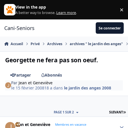
Aller au contenu
View in the app
×
Di
A better way to browse.
Learn more
.
Cani-Seniors
Se connecter
Accueil
Privé
Archives
archives " le jardin des anges"
Georgette ne fera pas son oeuf.
Partager
Abonnés
Par
Jean et Geneviève
le 15 février 2008
18 a
dans
le jardin des anges 2008
D
PAGE 1 SUR 2
SUIVANT
Jean et Geneviève
Autho
Membres en vacance