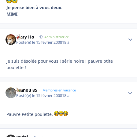
Je pense bien à vous deux.
MIMI
Mary Ho
Autho
Administratrice
Posté(e)
le 15 février 2008
18 a
Je suis désolée pour vous ! série noire ! pauvre ptite
poulette !
manou 85
Autho
Membres en vacance
Posté(e)
le 15 février 2008
18 a
Pauvre Petite poulette.