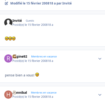
Modifié
le 15 février 2008
18 a
par Invité
Invité
Guests
Posté(e)
le 15 février 2008
18 a
Regine92
Autho
Membres en vacance
Posté(e)
le 15 février 2008
18 a
pense bien a vous!
Hannibal
Autho
Membres en vacance
Posté(e)
le 15 février 2008
18 a