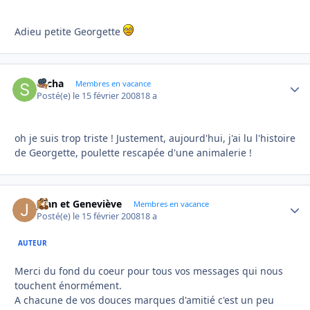
Adieu petite Georgette
sacha
Autho
Membres en vacance
Posté(e)
le 15 février 2008
18 a
oh je suis trop triste ! Justement, aujourd'hui, j'ai lu l'histoire
de Georgette, poulette rescapée d'une animalerie !
Jean et Geneviève
Autho
Membres en vacance
Posté(e)
le 15 février 2008
18 a
AUTEUR
Merci du fond du coeur pour tous vos messages qui nous
touchent énormément.
A chacune de vos douces marques d'amitié c'est un peu