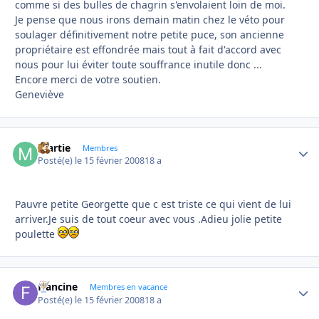
comme si des bulles de chagrin s'envolaient loin de moi.
Je pense que nous irons demain matin chez le véto pour
soulager définitivement notre petite puce, son ancienne
propriétaire est effondrée mais tout à fait d'accord avec
nous pour lui éviter toute souffrance inutile donc ...
Encore merci de votre soutien.
Geneviève
martie
Autho
Membres
Posté(e)
le 15 février 2008
18 a
Pauvre petite Georgette que c est triste ce qui vient de lui
arriver.Je suis de tout coeur avec vous .Adieu jolie petite
poulette
francine
Autho
Membres en vacance
Posté(e)
le 15 février 2008
18 a