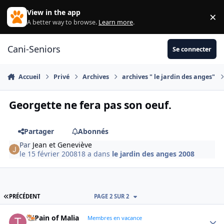
Aller au contenu
View in the app
×
Di
A better way to browse.
Learn more
.
Cani-Seniors
Se connecter
Accueil
Privé
Archives
archives " le jardin des anges"
Georgette ne fera pas son oeuf.
Partager
Abonnés
Par
Jean et Geneviève
le 15 février 2008
18 a
dans
le jardin des anges 2008
PREMIÈRE PAGE
PRÉCÉDENT
PAGE 2 SUR 2
Ti'Pain of Malia
Autho
Membres en vacance