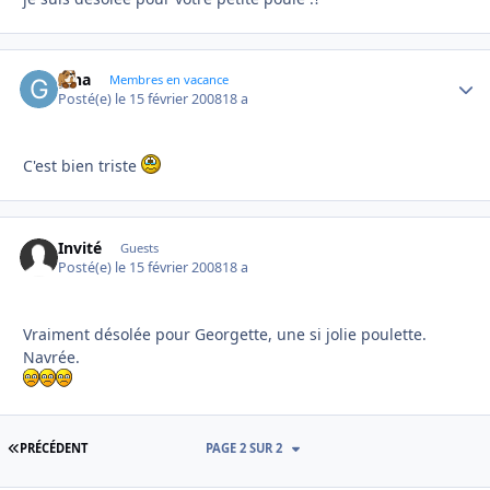
gina
Autho
Membres en vacance
Posté(e)
le 15 février 2008
18 a
C'est bien triste
Invité
Guests
Posté(e)
le 15 février 2008
18 a
Vraiment désolée pour Georgette, une si jolie poulette.
Navrée.
PREMIÈRE PAGE
PRÉCÉDENT
PAGE 2 SUR 2