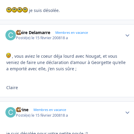
je suis désolée.
Claire Delamarre
Autho
Membres en vacance
Posté(e)
le 15 février 2008
18 a
, vous aviez le coeur déja lourd avec Nougat, et vous
veniez de faire une déclaration d'amour à Georgette qu'elle
a emporté avec elle, j'en suis sûre ;
Claire
carine
Autho
Membres en vacance
Posté(e)
le 15 février 2008
18 a
je suis désolée pour votre petite poule :?