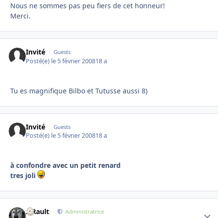
Nous ne sommes pas peu fiers de cet honneur!
Merci.
Invité
Guests
Posté(e)
le 5 février 2008
18 a
Tu es magnifique Bilbo et Tutusse aussi 8)
Invité
Guests
Posté(e)
le 5 février 2008
18 a
à confondre avec un petit renard
tres joli
S.Rault
Autho
Administratrice