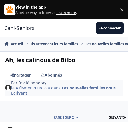
Aller au contenu
View in the app
×
Di
A better way to browse.
Learn more
.
Cani-Seniors
Se connecter
Accueil
Ils attendent leurs familles
Les nouvelles familles n
Ah, les calinous de Bilbo
Partager
Abonnés
Par
Invité agneray
le 4 février 2008
18 a
dans
Les nouvelles familles nous
Ecrivent
D
PAGE 1 SUR 2
SUIVANT