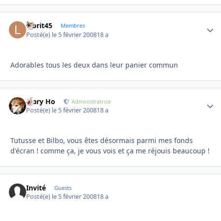
labrit45
Autho
Membres
Posté(e)
le 5 février 2008
18 a
Adorables tous les deux dans leur panier commun
Mary Ho
Autho
Administratrice
Posté(e)
le 5 février 2008
18 a
Tutusse et Bilbo, vous êtes désormais parmi mes fonds
d'écran ! comme ça, je vous vois et ça me réjouis beaucoup !
Invité
Guests
Posté(e)
le 5 février 2008
18 a