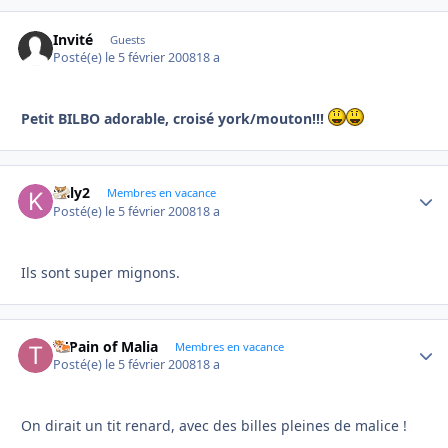
Invité
Guests
Posté(e)
le 5 février 2008
18 a
Petit BILBO adorable, croisé york/mouton!!!
kaly2
Autho
Membres en vacance
Posté(e)
le 5 février 2008
18 a
Ils sont super mignons.
Ti'Pain of Malia
Autho
Membres en vacance
Posté(e)
le 5 février 2008
18 a
On dirait un tit renard, avec des billes pleines de malice !