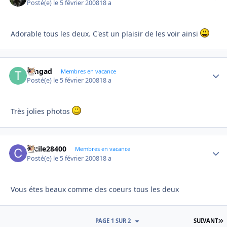
Posté(e)
le 5 février 2008
18 a
Adorable tous les deux. C'est un plaisir de les voir ainsi
timgad
Autho
Membres en vacance
Posté(e)
le 5 février 2008
18 a
Très jolies photos
cecile28400
Autho
Membres en vacance
Posté(e)
le 5 février 2008
18 a
Vous étes beaux comme des coeurs tous les deux
D
PAGE 1 SUR 2
SUIVANT