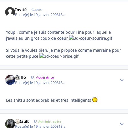
Invité
Guests
Posté(e)
le 19 janvier 2008
18 a
Youpi, comme je suis contente pour Tina pour laquelle
j'avais eu un gros coup de coeur
Si vous le voulez bien, je me propose comme marraine pour
cette petite puce
floflo
Autho
Modératrice
Posté(e)
le 19 janvier 2008
18 a
Les shitzu sont adorables et très intelligents
S.Rault
Autho
Administratrice
Posté(e)
le 19 janvier 2008
18 a