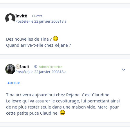
Invité
Guests
Posté(e)
le 22 janvier 2008
18 a
Des nouvelles de Tina ?
Quand arrive-t-elle chez Réjane ?
S.Rault
Autho
Administratrice
Posté(e)
le 22 janvier 2008
18 a
AUTEUR
Tina arrivera aujourd'hui chez Réjane. C'est Claudine
Lelievre qui va assurer le covoiturage, lui permettant ainsi
de ne plus rester seule dans une maison vide. Merci pour
cette petite puce Claudine.