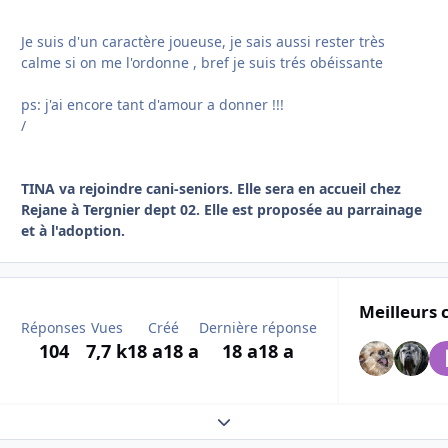
Je suis d'un caractère joueuse, je sais aussi rester très
calme si on me l'ordonne , bref je suis trés obéissante
ps: j'ai encore tant d'amour a donner !!!
/
TINA va rejoindre cani-seniors. Elle sera en accueil chez
Rejane à Tergnier dept 02. Elle est proposée au parrainage
et à l'adoption.
Meilleurs 
Réponses
Vues
Créé
Dernière réponse
104
7,7 k
18 a
18 a
18 a
18 a
Expand topic overview