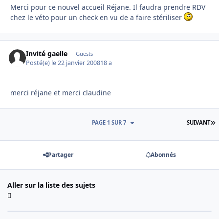
Merci pour ce nouvel accueil Réjane. Il faudra prendre RDV
chez le véto pour un check en vu de a faire stériliser
Invité gaelle
Guests
Posté(e)
le 22 janvier 2008
18 a
merci réjane et merci claudine
D
PAGE 1 SUR 7
SUIVANT
Partager
Abonnés
Aller sur la liste des sujets