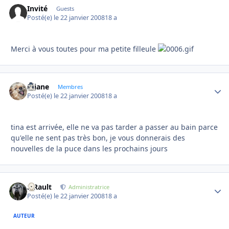
Invité
Guests
Posté(e)
le 22 janvier 2008
18 a
Merci à vous toutes pour ma petite filleule
réjane
Autho
Membres
Posté(e)
le 22 janvier 2008
18 a
tina est arrivée, elle ne va pas tarder a passer au bain parce
qu'elle ne sent pas très bon, je vous donnerais des
nouvelles de la puce dans les prochains jours
S.Rault
Autho
Administratrice
Posté(e)
le 22 janvier 2008
18 a
AUTEUR