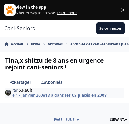
Aller au contenu
View in the app
×
Di
A better way to browse.
Learn more
.
Cani-Seniors
Se connecter
Accueil
Privé
Archives
archives des cani-senioriens plac
Tina,x shitzu de 8 ans en urgence
rejoint cani-seniors !
Partager
Abonnés
Par
S.Rault
le 17 janvier 2008
18 a
dans
les CS placés en 2008
D
PAGE 1 SUR 7
SUIVANT