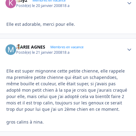
kaly2
Autho
Membres en vacance
Posté(e)
le 20 janvier 2008
18 a
Elle est adorable, merci pour elle.
MARIE AGNES
Autho
Membres en vacance
Posté(e)
le 21 janvier 2008
18 a
Elle est super mignonne cette petite chienne, elle rappele
ma première petite chienne qui était un schapendoes,
même bouille et couleur, elle était super, si j'avais pas
adopté mon petit chien à la spa je crois que j'aurais craqué
pour elle, mais celui que j'ai adopté cela va bientôt faire 2
mois et il est trop calin, toujours sur les genoux ce serait
trop dur pour lui que j'ai un 2ème chien en ce moment.
gros calins à nina.