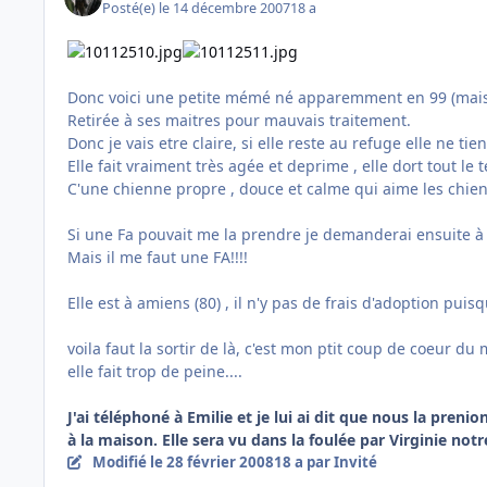
Posté(e)
le 14 décembre 2007
18 a
Donc voici une petite mémé né apparemment en 99 (mais v
Retirée à ses maitres pour mauvais traitement.
Donc je vais etre claire, si elle reste au refuge elle ne tien
Elle fait vraiment très agée et deprime , elle dort tout le 
C'une chienne propre , douce et calme qui aime les chiens
Si une Fa pouvait me la prendre je demanderai ensuite à 
Mais il me faut une FA!!!!
Elle est à amiens (80) , il n'y pas de frais d'adoption pu
voila faut la sortir de là, c'est mon ptit coup de coeur d
elle fait trop de peine....
J'ai téléphoné à Emilie et je lui ai dit que nous la pre
à la maison. Elle sera vu dans la foulée par Virginie no
Modifié
le 28 février 2008
18 a
par Invité