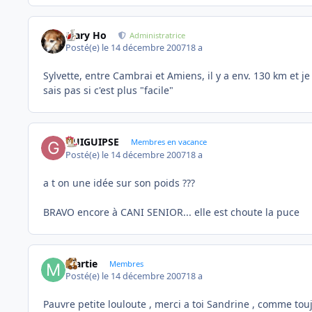
Mary Ho
Administratrice
Posté(e)
le 14 décembre 2007
18 a
Sylvette, entre Cambrai et Amiens, il y a env. 130 km et j
sais pas si c'est plus "facile"
GUIGUIPSE
Membres en vacance
Posté(e)
le 14 décembre 2007
18 a
a t on une idée sur son poids ???
BRAVO encore à CANI SENIOR... elle est choute la puce
martie
Membres
Posté(e)
le 14 décembre 2007
18 a
Pauvre petite louloute , merci a toi Sandrine , comme to