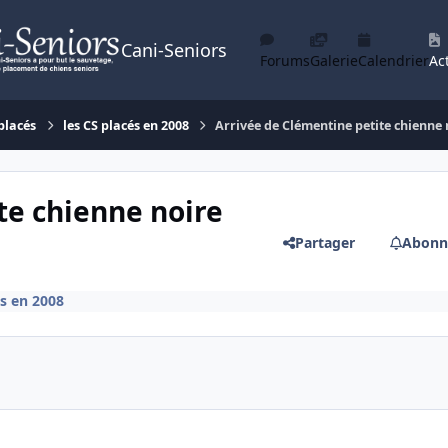
Cani-Seniors
Forums
Galerie
Calendrier
Act
placés
les CS placés en 2008
Arrivée de Clémentine petite chienne 
te chienne noire
Partager
Abonn
és en 2008