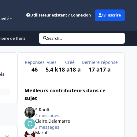
Utilisateur existant ? Connexion
S’inscrire
ivité
noire de 8 ans
Search...
Réponses
Vues
Créé
Dernière réponse
46
5,4 k
18 a
18 a
17 a
17 a
és
Meilleurs contributeurs dans ce
sujet
S.Rault
4 messages
Claire Delamarre
3 messages
Marot
Author stats