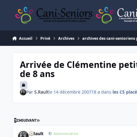
Aller au contenu
Accueil
Privé
Archives
archives des cani-senioriens 
Arrivée de Clémentine peti
de 8 ans
Par
S.Rault
le 14 décembre 2007
18 a
dans
les CS plac
DERNIÈRE PAGE
1
2
3
4
SUIVANT
S.Rault
Administratrice