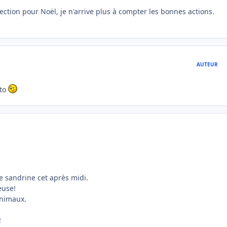
ction pour Noël, je n'arrive plus à compter les bonnes actions.
AUTEUR
éto
e sandrine cet après midi.
euse!
animaux.
!