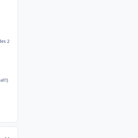
des 2
l!!)
Author stats