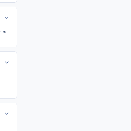
Author stats
e ne
Author stats
Author stats