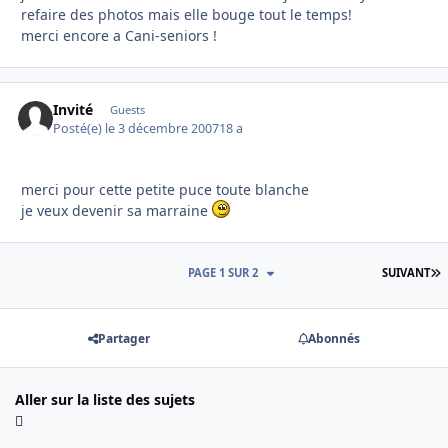
refaire des photos mais elle bouge tout le temps!
merci encore a Cani-seniors !
Invité
Guests
Posté(e)
le 3 décembre 2007
18 a
merci pour cette petite puce toute blanche
je veux devenir sa marraine
D
PAGE 1 SUR 2
SUIVANT
Partager
Abonnés
Aller sur la liste des sujets