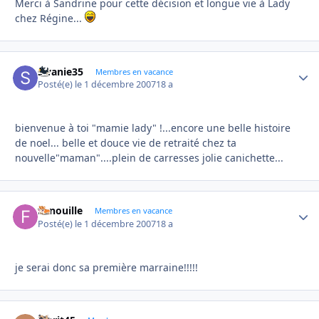
Merci à Sandrine pour cette décision et longue vie à Lady
chez Régine...
swanie35
Autho
Membres en vacance
Posté(e)
le 1 décembre 2007
18 a
bienvenue à toi "mamie lady" !...encore une belle histoire
de noel... belle et douce vie de retraité chez ta
nouvelle"maman"....plein de carresses jolie canichette...
Fanouille
Autho
Membres en vacance
Posté(e)
le 1 décembre 2007
18 a
je serai donc sa première marraine!!!!!