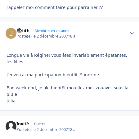
rappelez moi comment faire pour parrainer ??
Judith
Autho
Membres en vacance
Posté(e)
le 2 décembre 2007
18 a
Longue vie à Régine! Vous êtes invariablement épatantes,
les filles.
J'enverrai ma participation bientôt, Sandrine.
Bon week-end, je file bientôt mouillez mes zouaves sous la
pluie
Julia
Invité
Guests
Posté(e)
le 2 décembre 2007
18 a