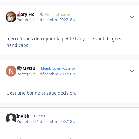
Mary Ho
Autho
Administratrice
Posté(e)
le 1 décembre 2007
18 a
merci à vous deux pour la petite Lady... ce sont de gros
handicaps !
NEMFOU
Autho
Membres en vacance
Posté(e)
le 1 décembre 2007
18 a
C'est une bonne et sage décision.
Invité
Guests
Posté(e)
le 1 décembre 2007
18 a