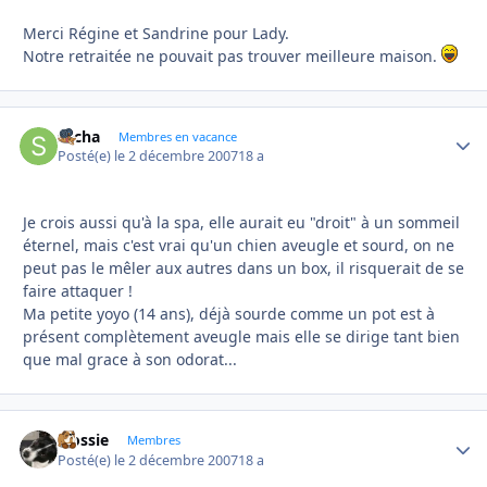
Merci Régine et Sandrine pour Lady.
Notre retraitée ne pouvait pas trouver meilleure maison.
sacha
Autho
Membres en vacance
Posté(e)
le 2 décembre 2007
18 a
Je crois aussi qu'à la spa, elle aurait eu "droit" à un sommeil
éternel, mais c'est vrai qu'un chien aveugle et sourd, on ne
peut pas le mêler aux autres dans un box, il risquerait de se
faire attaquer !
Ma petite yoyo (14 ans), déjà sourde comme un pot est à
présent complètement aveugle mais elle se dirige tant bien
que mal grace à son odorat...
Flossie
Autho
Membres
Posté(e)
le 2 décembre 2007
18 a