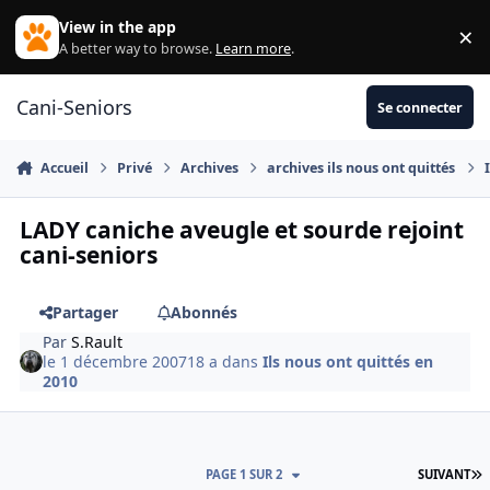
Aller au contenu
View in the app
×
Di
A better way to browse.
Learn more
.
Cani-Seniors
Se connecter
Accueil
Privé
Archives
archives ils nous ont quittés
LADY caniche aveugle et sourde rejoint
cani-seniors
Partager
Abonnés
Par
S.Rault
le 1 décembre 2007
18 a
dans
Ils nous ont quittés en
2010
D
PAGE 1 SUR 2
SUIVANT