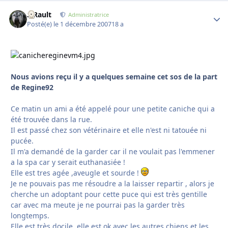
S.Rault
Autho
Administratrice
Posté(e)
le 1 décembre 2007
18 a
Nous avions reçu il y a quelques semaine cet sos de la part
de Regine92
Ce matin un ami a été appelé pour une petite caniche qui a
été trouvée dans la rue.
Il est passé chez son vétérinaire et elle n'est ni tatouée ni
pucée.
Il m'a demandé de la garder car il ne voulait pas l'emmener
a la spa car y serait euthanasiée !
Elle est tres agée ,aveugle et sourde !
Je ne pouvais pas me résoudre a la laisser repartir , alors je
cherche un adoptant pour cette puce qui est très gentille
car avec ma meute je ne pourrai pas la garder très
longtemps.
Elle est très docile ,elle est ok avec les autres chiens et les