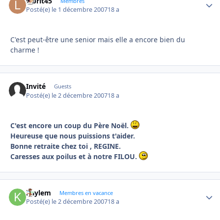
labrit45
Autho
Membres
Posté(e)
le 1 décembre 2007
18 a
C'est peut-être une senior mais elle a encore bien du
charme !
Invité
Guests
Posté(e)
le 2 décembre 2007
18 a
C'est encore un coup du Père Noël.
Heureuse que nous puissions t'aider.
Bonne retraite chez toi , REGINE.
Caresses aux poilus et à notre FILOU.
kaylem
Autho
Membres en vacance
Posté(e)
le 2 décembre 2007
18 a