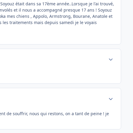
Soyouz était dans sa 17ème année..Lorsque je l'ai trouvé,
t envolés et il nous a accompagné presque 17 ans ! Soyouz
oka mes chiens , Appolo, Armstrong, Bourane, Anatole et
us les traitements mais depuis samedi je le voyais
Author stats
Author stats
nt de souffrir, nous qui restons, on a tant de peine ! je