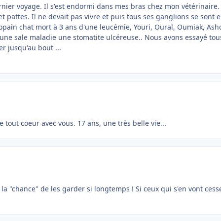
nier voyage. Il s'est endormi dans mes bras chez mon vétérinaire. 
et pattes. Il ne devait pas vivre et puis tous ses ganglions se son
ain chat mort à 3 ans d'une leucémie, Youri, Oural, Oumiak, Ash
it d'une sale maladie une stomatite ulcéreuse.. Nous avons essayé to
er jusqu'au bout ...
 tout coeur avec vous. 17 ans, une très belle vie...
 la "chance" de les garder si longtemps ! Si ceux qui s'en vont cesse