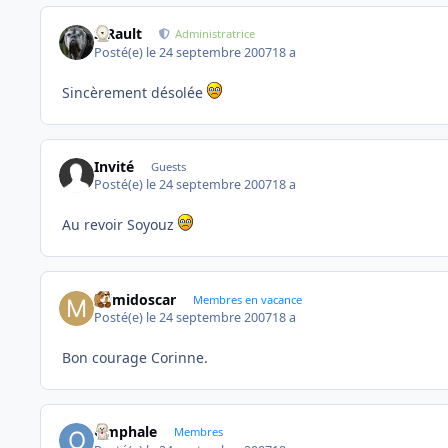
S.Rault
Administratrice
Posté(e)
le 24 septembre 2007
18 a
Sincèrement désolée
Invité
Guests
Posté(e)
le 24 septembre 2007
18 a
Au revoir Soyouz
mimidoscar
Membres en vacance
Posté(e)
le 24 septembre 2007
18 a
Bon courage Corinne.
Omphale
Membres