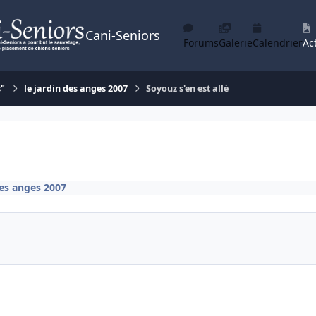
Cani-Seniors
Forums
Galerie
Calendrier
Act
s"
le jardin des anges 2007
Soyouz s'en est allé
des anges 2007