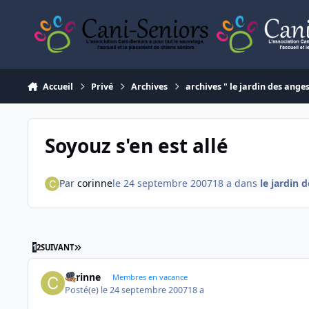
Aller au contenu
Accueil
Privé
Archives
archives " le jardin des ange
Soyouz s'en est allé
Par
corinne
le 24 septembre 2007
18 a
dans
le jardin 
DERNIÈRE PAGE
1
2
SUIVANT
corinne
Membres en vacance
Posté(e)
le 24 septembre 2007
18 a