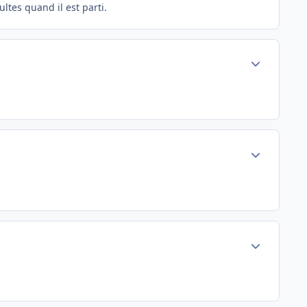
ultes quand il est parti.
Author stats
Author stats
Author stats