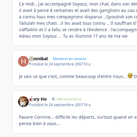
Ce midi , j'ai accompagné Soyouz, mon chat, dans son der
il avait à peine 8 semaines et avait des ganglions au cou 
a connu tous mes compagnons disparus ..Spoutnik son cop
Tallulah mes chats ..il les avait tous connu .. Il souffra
s'affaiblir et il a fallu se rendre à l'évidence : l'accompagn
Adieu mon Soyouz ... Tu as illuminé 17 ans de ma vie
Hannibal
Membres en vacance
Posté(e)
le 24 septembre 2007
18 a
Je sais ce que c'est, comme beaucoup d'entre nous...
De
Mary Ho
Administratrice
Posté(e)
le 24 septembre 2007
18 a
Pauvre Corinne... difficile les départs, surtout quand on a
pense bien à vous...