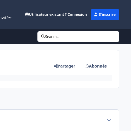
Utilisateur existant ? Connexion
S’inscrire
ivité
Search...
Partager
Abonnés
Author stats