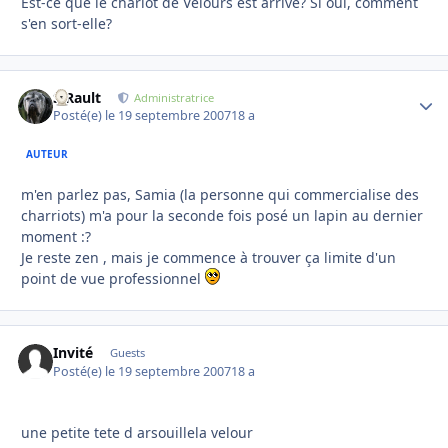
Est-ce que le chariot de Velours est arrivé? Si oui, comment
s'en sort-elle?
S.Rault
Autho
Administratrice
Posté(e)
le 19 septembre 2007
18 a
AUTEUR
m'en parlez pas, Samia (la personne qui commercialise des
charriots) m'a pour la seconde fois posé un lapin au dernier
moment :?
Je reste zen , mais je commence à trouver ça limite d'un
point de vue professionnel
Invité
Guests
Posté(e)
le 19 septembre 2007
18 a
une petite tete d arsouillela velour