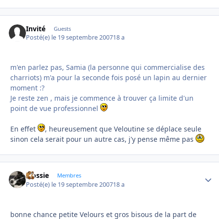
Invité
Guests
Posté(e)
le 19 septembre 2007
18 a
m'en parlez pas, Samia (la personne qui commercialise des
charriots) m'a pour la seconde fois posé un lapin au dernier
moment :?
Je reste zen , mais je commence à trouver ça limite d'un
point de vue professionnel
En effet
, heureusement que Veloutine se déplace seule
sinon cela serait pour un autre cas, j'y pense même pas
Flossie
Autho
Membres
Posté(e)
le 19 septembre 2007
18 a
bonne chance petite Velours et gros bisous de la part de