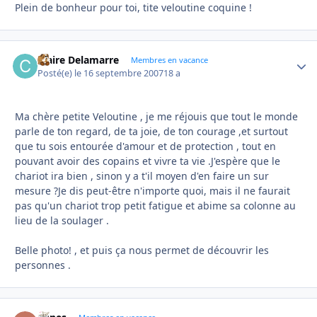
Plein de bonheur pour toi, tite veloutine coquine !
Claire Delamarre
Autho
Membres en vacance
Posté(e)
le 16 septembre 2007
18 a
Ma chère petite Veloutine , je me réjouis que tout le monde
parle de ton regard, de ta joie, de ton courage ,et surtout
que tu sois entourée d'amour et de protection , tout en
pouvant avoir des copains et vivre ta vie .J'espère que le
chariot ira bien , sinon y a t'il moyen d'en faire un sur
mesure ?Je dis peut-être n'importe quoi, mais il ne faurait
pas qu'un chariot trop petit fatigue et abime sa colonne au
lieu de la soulager .
Belle photo! , et puis ça nous permet de découvrir les
personnes .