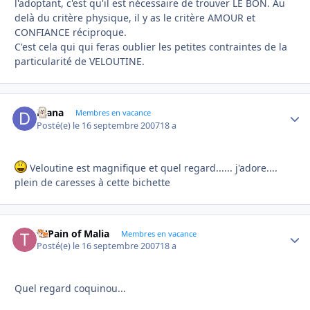
l'adoptant, c'est qu'il est nécessaire de trouver LE BON. Au
delà du critère physique, il y as le critère AMOUR et
CONFIANCE réciproque.
C'est cela qui qui feras oublier les petites contraintes de la
particularité de VELOUTINE.
Diana
Autho
Membres en vacance
Posté(e)
le 16 septembre 2007
18 a
Veloutine est magnifique et quel regard...... j'adore....
plein de caresses à cette bichette
Ti'Pain of Malia
Autho
Membres en vacance
Posté(e)
le 16 septembre 2007
18 a
Quel regard coquinou...