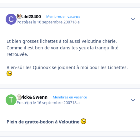
cecile28400
Autho
Membres en vacance
Posté(e)
le 16 septembre 2007
18 a
Et bien grosses lichettes à toi aussi Veloutine chérie.
Comme il est bon de voir dans tes yeux la tranquillité
retrouvée.
Bien-sûr les Quinoux se joignent à moi pour les Lichettes.
Twick&Gwenn
Autho
Membres en vacance
Posté(e)
le 16 septembre 2007
18 a
Plein de gratte-bedon à Veloutine