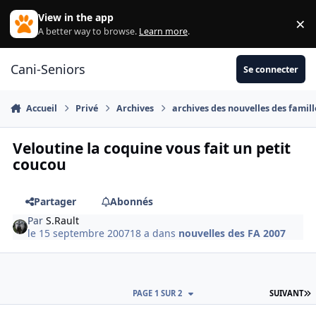
Aller au contenu
View in the app
×
Di
A better way to browse.
Learn more
.
Cani-Seniors
Se connecter
Accueil
Privé
Archives
archives des nouvelles des famill
Veloutine la coquine vous fait un petit
coucou
Partager
Abonnés
Par
S.Rault
le 15 septembre 2007
18 a
dans
nouvelles des FA 2007
D
PAGE 1 SUR 2
SUIVANT