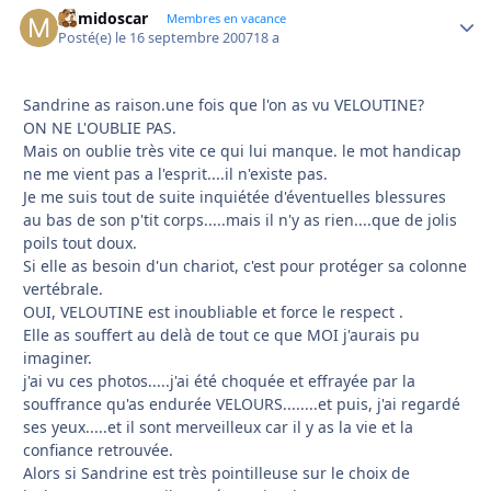
mimidoscar
Autho
Membres en vacance
Posté(e)
le 16 septembre 2007
18 a
Sandrine as raison.une fois que l'on as vu VELOUTINE?
ON NE L'OUBLIE PAS.
Mais on oublie très vite ce qui lui manque. le mot handicap
ne me vient pas a l'esprit....il n'existe pas.
Je me suis tout de suite inquiétée d'éventuelles blessures
au bas de son p'tit corps.....mais il n'y as rien....que de jolis
poils tout doux.
Si elle as besoin d'un chariot, c'est pour protéger sa colonne
vertébrale.
OUI, VELOUTINE est inoubliable et force le respect .
Elle as souffert au delà de tout ce que MOI j'aurais pu
imaginer.
j'ai vu ces photos.....j'ai été choquée et effrayée par la
souffrance qu'as endurée VELOURS........et puis, j'ai regardé
ses yeux.....et il sont merveilleux car il y as la vie et la
confiance retrouvée.
Alors si Sandrine est très pointilleuse sur le choix de