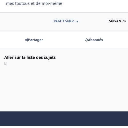
mes toutous et de moi-même
D
PAGE 1 SUR 2
SUIVANT
Partager
Abonnés
Aller sur la liste des sujets
Light Mode
Dark Mode
System Preference