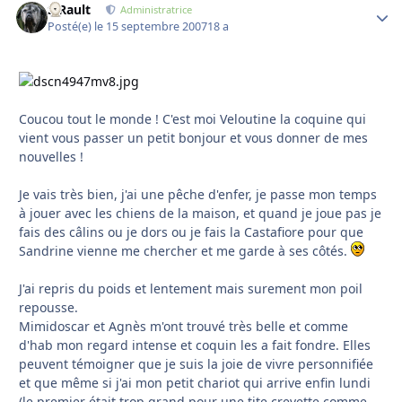
S.Rault
Autho
Administratrice
Posté(e)
le 15 septembre 2007
18 a
Coucou tout le monde ! C'est moi Veloutine la coquine qui
vient vous passer un petit bonjour et vous donner de mes
nouvelles !
Je vais très bien, j'ai une pêche d'enfer, je passe mon temps
à jouer avec les chiens de la maison, et quand je joue pas je
fais des câlins ou je dors ou je fais la Castafiore pour que
Sandrine vienne me chercher et me garde à ses côtés.
J'ai repris du poids et lentement mais surement mon poil
repousse.
Mimidoscar et Agnès m'ont trouvé très belle et comme
d'hab mon regard intense et coquin les a fait fondre. Elles
peuvent témoigner que je suis la joie de vivre personnifiée
et que même si j'ai mon petit chariot qui arrive enfin lundi
(le premier était trop grand pour une tite crevette comme