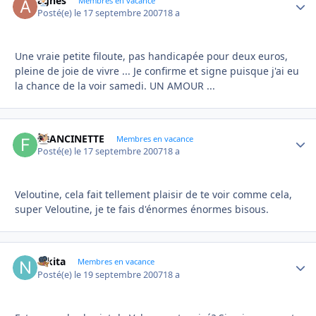
agnes
Autho
Membres en vacance
Posté(e)
le 17 septembre 2007
18 a
Une vraie petite filoute, pas handicapée pour deux euros,
pleine de joie de vivre ... Je confirme et signe puisque j'ai eu
la chance de la voir samedi. UN AMOUR ...
FRANCINETTE
Autho
Membres en vacance
Posté(e)
le 17 septembre 2007
18 a
Veloutine, cela fait tellement plaisir de te voir comme cela,
super Veloutine, je te fais d'énormes énormes bisous.
nikita
Autho
Membres en vacance
Posté(e)
le 19 septembre 2007
18 a