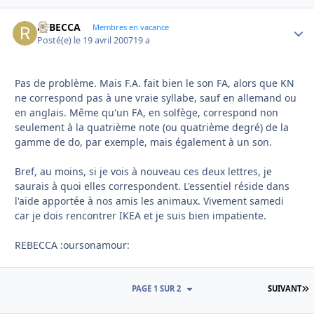
REBECCA
Autho
Membres en vacance
Posté(e)
le 19 avril 2007
19 a
Pas de problème. Mais F.A. fait bien le son FA, alors que KN
ne correspond pas à une vraie syllabe, sauf en allemand ou
en anglais. Même qu'un FA, en solfège, correspond non
seulement à la quatrième note (ou quatrième degré) de la
gamme de do, par exemple, mais également à un son.
Bref, au moins, si je vois à nouveau ces deux lettres, je
saurais à quoi elles correspondent. L'essentiel réside dans
l'aide apportée à nos amis les animaux. Vivement samedi
car je dois rencontrer IKEA et je suis bien impatiente.
REBECCA :oursonamour:
D
PAGE 1 SUR 2
SUIVANT