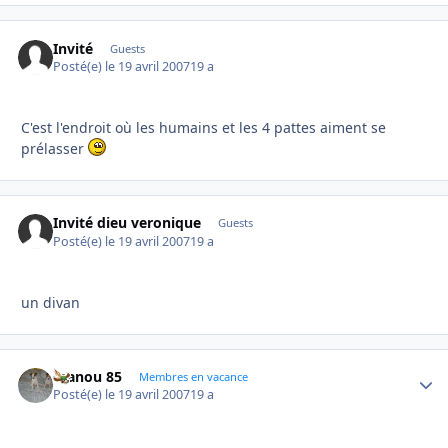
Invité
Guests
Posté(e)
le 19 avril 2007
19 a
C'est l'endroit où les humains et les 4 pattes aiment se
prélasser
Invité dieu veronique
Guests
Posté(e)
le 19 avril 2007
19 a
un divan
manou 85
Autho
Membres en vacance
Posté(e)
le 19 avril 2007
19 a