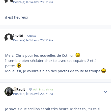
Posté(e)
le 14 avril 2007
19 a
il est heureux
Invité
Guests
Posté(e)
le 14 avril 2007
19 a
Merci Chris pour les nouvelles de Cotillon
Il semble bien s'éclater chez toi avec ses copains 2 et 4
pattes
Moi aussi, je voudrais bien des photos de toute ta troupe
S.Rault
Autho
Administratrice
Posté(e)
le 14 avril 2007
19 a
Je savais que cotillon serait très heureux chez toi, tu es si