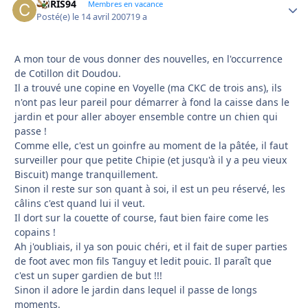
CHRIS94
Autho
Membres en vacance
Posté(e)
le 14 avril 2007
19 a
A mon tour de vous donner des nouvelles, en l'occurrence
de Cotillon dit Doudou.
Il a trouvé une copine en Voyelle (ma CKC de trois ans), ils
n'ont pas leur pareil pour démarrer à fond la caisse dans le
jardin et pour aller aboyer ensemble contre un chien qui
passe !
Comme elle, c'est un goinfre au moment de la pâtée, il faut
surveiller pour que petite Chipie (et jusqu'à il y a peu vieux
Biscuit) mange tranquillement.
Sinon il reste sur son quant à soi, il est un peu réservé, les
câlins c'est quand lui il veut.
Il dort sur la couette of course, faut bien faire come les
copains !
Ah j'oubliais, il ya son pouic chéri, et il fait de super parties
de foot avec mon fils Tanguy et ledit pouic. Il paraît que
c'est un super gardien de but !!!
Sinon il adore le jardin dans lequel il passe de longs
moments.