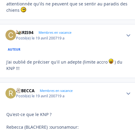
attentionnée qu'ils ne peuvent que se sentir au paradis des
chiens
CHRIS94
Autho
Membres en vacance
Posté(e)
le 19 avril 2007
19 a
AUTEUR
J'ai oublié de préciser qu'il un adepte (limite accro
) du
KNP !!!
REBECCA
Autho
Membres en vacance
Posté(e)
le 19 avril 2007
19 a
Qu'est-ce que le KNP ?
Rebecca (BLACHERE) :oursonamour: