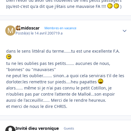
bien revoir ou avoir des nouvelles de mes petits passagers
(qu'est-c'est qu'a dit que j'étais une mauvaise FA !!!!
)
mimidoscar
Autho
Membres en vacance
Posté(e)
le 14 avril 2007
19 a
dans le sens littéral du terme......tu est une excellente F.A.
tu ne les oublies pas tes petits....... aucunes de nous,
"bonnes" ou "mauvaises"
ne peut les oublier........ sinon..a quoi cela servirais t'il de les
dorloter.les remettre sur pieds....heu papattes
alors...... même si je n'ai pas connu le petit Cotillon, je
n'oublies pas par contre l'attente de Malloé...son espoir
aussi de l'acceuillir...... Merci de le rendre heureux.
et merci de nous le dire CHRIS.
Invité dieu veronique
Guests