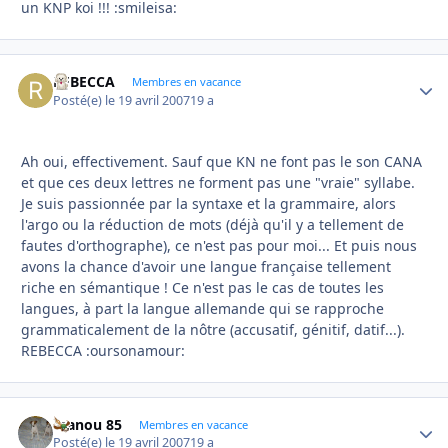
un KNP koi !!! :smileisa:
REBECCA
Autho
Membres en vacance
Posté(e)
le 19 avril 2007
19 a
Ah oui, effectivement. Sauf que KN ne font pas le son CANA
et que ces deux lettres ne forment pas une "vraie" syllabe.
Je suis passionnée par la syntaxe et la grammaire, alors
l'argo ou la réduction de mots (déjà qu'il y a tellement de
fautes d'orthographe), ce n'est pas pour moi... Et puis nous
avons la chance d'avoir une langue française tellement
riche en sémantique ! Ce n'est pas le cas de toutes les
langues, à part la langue allemande qui se rapproche
grammaticalement de la nôtre (accusatif, génitif, datif...).
REBECCA :oursonamour:
manou 85
Autho
Membres en vacance
Posté(e)
le 19 avril 2007
19 a