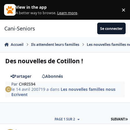
Aller au contenu
View in the app
×
Di
A better way to browse.
Learn more
.
Cani-Seniors
Se connecter
Accueil
Ils attendent leurs familles
Les nouvelles familles n
Des nouvelles de Cotillon !
Partager
Abonnés
Par
CHRIS94
le 14 avril 2007
19 a
dans
Les nouvelles familles nous
Ecrivent
D
PAGE 1 SUR 2
SUIVANT