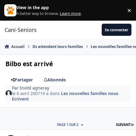
Aller au contenu
View in the app
×
Di
A better way to browse.
Learn more
.
Cani-Seniors
Se connecter
Accueil
Ils attendent leurs familles
Les nouvelles familles n
Bilbo est arrivé
Partager
Abonnés
Par
Invité agneray
le 6 avril 2007
19 a
dans
Les nouvelles familles nous
Ecrivent
D
PAGE 1 SUR 2
SUIVANT