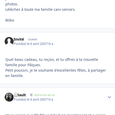
photos.
Lélèches à toute ma famille cani-seniors.
Bilbo
Invité
Guests
Posté(e)
le 6 avril 2007
19 a
Quel beau cadeau, tu reçois, et tu offres à ta nouvelle
famille pour Pâques.
Petit poussin, je te souhaite d'excellentes fêtes, à partager
en famille.
S.Rault
Autho
Administratrice
Posté(e)
le 6 avril 2007
19 a