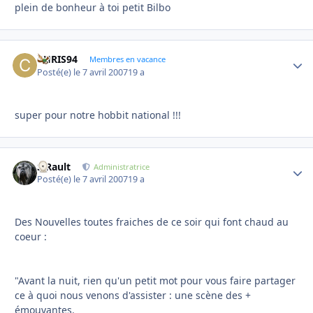
plein de bonheur à toi petit Bilbo
CHRIS94
Autho
Membres en vacance
Posté(e)
le 7 avril 2007
19 a
super pour notre hobbit national !!!
S.Rault
Autho
Administratrice
Posté(e)
le 7 avril 2007
19 a
Des Nouvelles toutes fraiches de ce soir qui font chaud au
coeur :
"Avant la nuit, rien qu'un petit mot pour vous faire partager
ce à quoi nous venons d'assister : une scène des +
émouvantes.