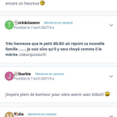
encore un heureux
Twick&Gwenn
Autho
Membres en vacance
Posté(e)
le 7 avril 2007
19 a
Très heureuse que le petit BILBO ait rejoint sa nouvelle
famille ....... je suis sûre qu'il y sera choyé comme il le
mérite
:coeurquisourit:
jolibarbie
Autho
Membres en vacance
Posté(e)
le 7 avril 2007
19 a
J'espere plein de bonheur pour votre avenir avec bilbo!!!
Malia
Autho
Membres en vacance