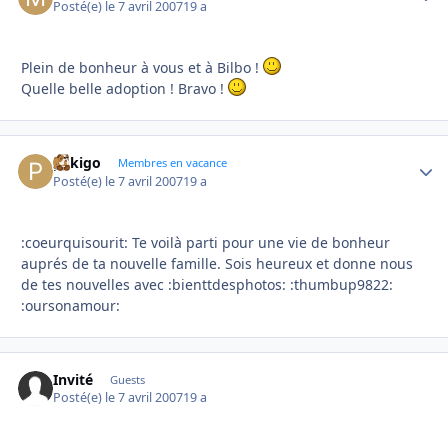
Posté(e)
le 7 avril 2007
19 a
Plein de bonheur à vous et à Bilbo !
Quelle belle adoption ! Bravo !
pekigo
Autho
Membres en vacance
Posté(e)
le 7 avril 2007
19 a
:coeurquisourit: Te voilà parti pour une vie de bonheur
auprés de ta nouvelle famille. Sois heureux et donne nous
de tes nouvelles avec :bienttdesphotos: :thumbup9822:
:oursonamour:
Invité
Guests
Posté(e)
le 7 avril 2007
19 a