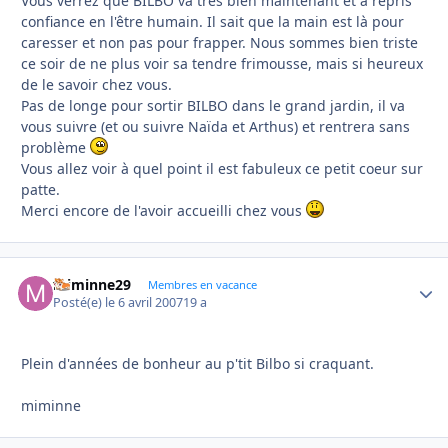
Vous verrez que BILBO va très bien maintenant et a repris
confiance en l'être humain. Il sait que la main est là pour
caresser et non pas pour frapper. Nous sommes bien triste
ce soir de ne plus voir sa tendre frimousse, mais si heureux
de le savoir chez vous.
Pas de longe pour sortir BILBO dans le grand jardin, il va
vous suivre (et ou suivre Naïda et Arthus) et rentrera sans
problème
Vous allez voir à quel point il est fabuleux ce petit coeur sur
patte.
Merci encore de l'avoir accueilli chez vous
miminne29
Autho
Membres en vacance
Posté(e)
le 6 avril 2007
19 a
Plein d'années de bonheur au p'tit Bilbo si craquant.
miminne