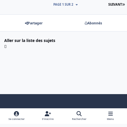
D
PAGE 1 SUR 2
SUIVANT
Partager
Abonnés
Aller sur la liste des sujets
Light Mode
Dark Mode
System Preference
f
x
a
Se connecter
S’inscrire
Rechercher
Menu
Nous contacter
Cookies
c