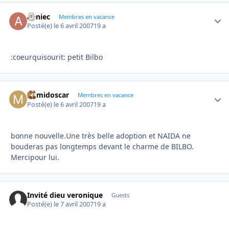
anniec
Autho
Membres en vacance
Posté(e)
le 6 avril 2007
19 a
:coeurquisourit: petit Bilbo
mimidoscar
Autho
Membres en vacance
Posté(e)
le 6 avril 2007
19 a
bonne nouvelle.Une très belle adoption et NAIDA ne
bouderas pas longtemps devant le charme de BILBO.
Mercipour lui.
Invité dieu veronique
Guests
Posté(e)
le 7 avril 2007
19 a